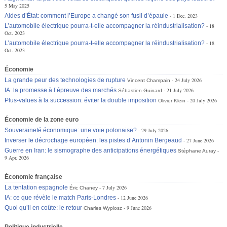
5 May 2025
Aides d’État: comment l’Europe a changé son fusil d’épaule
1 Dec. 2023
L’automobile électrique pourra-t-elle accompagner la réindustrialisation?
18
Oct. 2023
L’automobile électrique pourra-t-elle accompagner la réindustrialisation?
18
Oct. 2023
Économie
La grande peur des technologies de rupture
24 July 2026
Vincent Champain
IA: la promesse à l’épreuve des marchés
21 July 2026
Sébastien Guinard
Plus-values à la succession: éviter la double imposition
20 July 2026
Olivier Klein
Économie de la zone euro
Souveraineté économique: une voie polonaise?
29 July 2026
Inverser le décrochage européen: les pistes d’Antonin Bergeaud
27 June 2026
Guerre en Iran: le sismographe des anticipations énergétiques
Stéphane Auray
9 Apr. 2026
Économie française
La tentation espagnole
7 July 2026
Éric Chaney
IA: ce que révèle le match Paris-Londres
12 June 2026
Quoi qu’il en coûte: le retour
9 June 2026
Charles Wyplosz
Politique industrielle