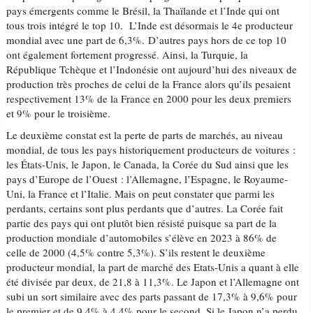
pays émergents comme le Brésil, la Thaïlande et l’Inde qui ont
tous trois intégré le top 10. L’Inde est désormais le 4e producteur
mondial avec une part de 6,3%. D’autres pays hors de ce top 10
ont également fortement progressé. Ainsi, la Turquie, la
République Tchèque et l’Indonésie ont aujourd’hui des niveaux de
production très proches de celui de la France alors qu’ils pesaient
respectivement 13% de la France en 2000 pour les deux premiers
et 9% pour le troisième.
Le deuxième constat est la perte de parts de marchés, au niveau
mondial, de tous les pays historiquement producteurs de voitures :
les États-Unis, le Japon, le Canada, la Corée du Sud ainsi que les
pays d’Europe de l’Ouest : l’Allemagne, l’Espagne, le Royaume-
Uni, la France et l’Italie. Mais on peut constater que parmi les
perdants, certains sont plus perdants que d’autres. La Corée fait
partie des pays qui ont plutôt bien résisté puisque sa part de la
production mondiale d’automobiles s’élève en 2023 à 86% de
celle de 2000 (4,5% contre 5,3%). S’ils restent le deuxième
producteur mondial, la part de marché des Etats-Unis a quant à elle
été divisée par deux, de 21,8 à 11,3%. Le Japon et l’Allemagne ont
subi un sort similaire avec des parts passant de 17,3% à 9,6% pour
le premier et de 9,4% à 4,4% pour le second. Si le Japon n’a perdu