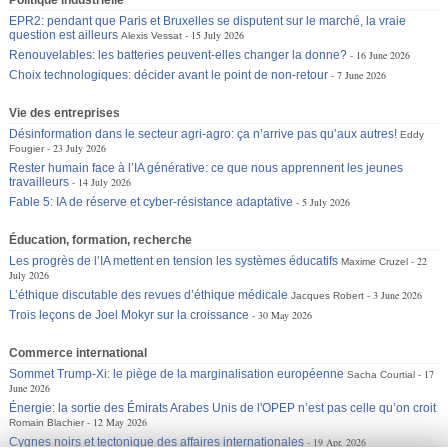
EPR2: pendant que Paris et Bruxelles se disputent sur le marché, la vraie
question est ailleurs
15 July 2026
Alexis Vessat
Renouvelables: les batteries peuvent-elles changer la donne?
16 June 2026
Choix technologiques: décider avant le point de non-retour
7 June 2026
Vie des entreprises
Désinformation dans le secteur agri-agro: ça n’arrive pas qu’aux autres!
Eddy
23 July 2026
Fougier
Rester humain face à l’IA générative: ce que nous apprennent les jeunes
travailleurs
14 July 2026
Fable 5: IA de réserve et cyber-résistance adaptative
5 July 2026
Éducation, formation, recherche
Les progrès de l’IA mettent en tension les systèmes éducatifs
22
Maxime Cruzel
July 2026
L’éthique discutable des revues d’éthique médicale
3 June 2026
Jacques Robert
Trois leçons de Joel Mokyr sur la croissance
30 May 2026
Commerce international
Sommet Trump-Xi: le piège de la marginalisation européenne
17
Sacha Courtial
June 2026
Énergie: la sortie des Émirats Arabes Unis de l'OPEP n’est pas celle qu’on croit
12 May 2026
Romain Blachier
Cygnes noirs et tectonique des affaires internationales
19 Apr. 2026