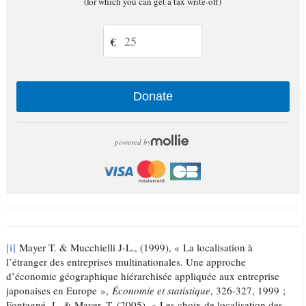
(for which you can get a tax write-off)
€
Donate
powered by
[i]
Mayer T. & Mucchielli J-L., (1999), « La localisation à
l’étranger des entreprises multinationales. Une approche
d’économie géographique hiérarchisée appliquée aux entreprise
japonaises en Europe »,
Économie et statistique
, 326-327, 1999 ;
Fontagné L. & Mayer, T. (2005), « Les choix de localisation des