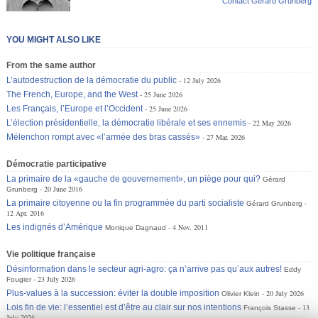
Contact Gérard Grunberg
YOU MIGHT ALSO LIKE
From the same author
L’autodestruction de la démocratie du public
12 July 2026
The French, Europe, and the West
25 June 2026
Les Français, l’Europe et l’Occident
25 June 2026
L’élection présidentielle, la démocratie libérale et ses ennemis
22 May 2026
Mélenchon rompt avec «l’armée des bras cassés»
27 Mar. 2026
Démocratie participative
La primaire de la «gauche de gouvernement», un piège pour qui?
Gérard
20 June 2016
Grunberg
La primaire citoyenne ou la fin programmée du parti socialiste
Gérard Grunberg
12 Apr. 2016
Les indignés d’Amérique
4 Nov. 2011
Monique Dagnaud
Vie politique française
Désinformation dans le secteur agri-agro: ça n’arrive pas qu’aux autres!
Eddy
23 July 2026
Fougier
Plus-values à la succession: éviter la double imposition
20 July 2026
Olivier Klein
Lois fin de vie: l’essentiel est d’être au clair sur nos intentions
13
François Stasse
July 2026