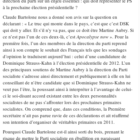
direction du parti sur un enjeu essentiel : qui doit représenter le PS
à la prochaine élection présidentielle ?
Claude Bartolone nous a donné son avis sur la question en
déclarant : « Le truc qui monte dans le pays, c’est que c’est DSK
qui doit y aller. Et s’il n’y va pas, que ce doit être Martine Aubry. Si
ce n’est pas l’un de ces deux-là, c’est
Apocalypse now
». Pour la
première fois, l’un des membres de la direction du parti reprend
ainsi à son compte le souhait des Français tels que les sondages
d’opinion le traduisent aujourd’hui : celui d’une candidature de
Dominique Strauss-Kahn à l’élection présidentielle de 2012. L’un
des principaux soutiens de Martine Aubry à la direction du Parti
socialiste s’adresse ainsi directement et publiquement à elle en lui
conseillant de n’être candidate que si Dominique Strauss-Kahn ne
veut pas l’être, la poussant ainsi à interpréter à l’avantage de celui-
ci le soi-disant accord existant entre les deux personnalités
socialistes de ne pas s’affronter lors des prochaines primaires
socialistes. On comprend que, dans ces conditions, la Première
secrétaire n’ait pas parue ravie de ces déclarations et ait réaffirmé
son intention d’organiser de véritables primaires en 2011.
Pourquoi Claude Bartolone est-il ainsi sorti du bois, prenant le
risque de mettre le Parti socialiste en ébullition en paraissant