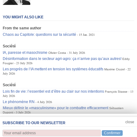
YOU MIGHT ALSO LIKE
From the same author
Chaos au Capitole: questions sur la sécurité
15 Jan. 2021
Société
IA, paresse et masochisme
31 July 2026
Olivier Costa
Désinformation dans le secteur agri-agro: ça n’arrive pas qu’aux autres!
Eddy
23 July 2026
Fougier
Les progrès de l’IA mettent en tension les systèmes éducatifs
22
Maxime Cruzel
July 2026
Société
Lois fin de vie: l’essentiel est d’être au clair sur nos intentions
13
François Stasse
July 2026
Le phénomène RN
4 July 2026
Mieux définir le «masculinisme» pour le combattre efficacement
Sébastien
3 July 2026
Dupont
JOIN US
CLOSE
close
SUBSCRIBE TO OUR NEWSLETTER
Confirmer