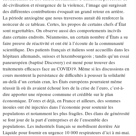
dé-civilisation et résurgence de la violence, l’image qui surgissait
des différentes contributions évoquait un grand retour en arrière.
La période anxiogène que nous traversons aurait dû renforcer la
noirceur de ce tableau. Certes, les propos de certains chefs d’État
sont regrettables. On observe aussi des comportements incivils
dans certains endroits. Néanmoins, un certain nombre d’États a su
faire preuve de réactivité et ont été à l’écoute de la communauté
scientifique. Des patients français et italiens sont accueillis dans les
hôpitaux allemands, suisses et luxembourgeois ; tandis qu’un essai
paneuropéen (baptisé Discovery) est mené pour trouver des
traitements efficaces face au COVID19. Même si les discussions en
cours montrent la persistance de difficultés à pousser la solidarité
au-delà d’un certain cran, les États européens pourraient même
réussir là où ils avaient échoué lors de la crise de l’euro, c’est-à-
dire apporter une réponse commune et crédible sur le plan
économique. D’ores et déjà, en France et ailleurs, des sommes
inouïes ont été injectées dans l’économie pour soutenir les
populations et notamment les plus fragiles. Des élans de générosité
se font jour de la part d’entreprises et de l’ensemble des
populations. Les industriels français se mobilisent derrière Air
Liquide pour fournir en urgence 10 000 respirateurs d’ici à mi-mai.