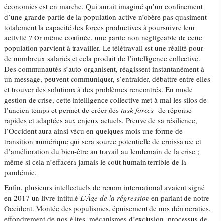
économies est en marche. Qui aurait imaginé qu’un confinement
d’une grande partie de la population active n’obère pas quasiment
totalement la capacité des forces productives à poursuivre leur
activité ? Or même confinée, une partie non négligeable de cette
population parvient à travailler. Le télétravail est une réalité pour
de nombreux salariés et cela produit de l’intelligence collective.
Des communautés s’auto-organisent, réagissent instantanément à
un message, peuvent communiquer, s’entraider, débattre entre elles
et trouver des solutions à des problèmes rencontrés. En mode
gestion de crise, cette intelligence collective met à mal les silos de
l’ancien temps et permet de créer des
task forces
de réponse
rapides et adaptées aux enjeux actuels. Preuve de sa résilience,
l’Occident aura ainsi vécu en quelques mois une forme de
transition numérique qui sera source potentielle de croissance et
d’amélioration du bien-être au travail au lendemain de la crise ;
même si cela n’effacera jamais le coût humain terrible de la
pandémie.
Enfin, plusieurs intellectuels de renom international avaient signé
en 2017 un livre intitulé
L’Âge de la régression
en parlant de notre
Occident. Montée des populismes, épuisement de nos démocraties,
effondrement de nos élites, mécanismes d’exclusion, processus de