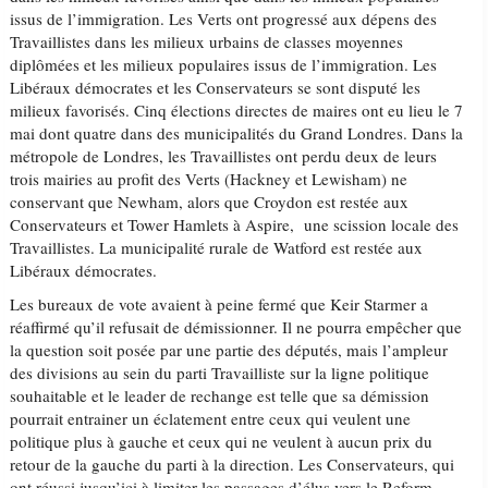
issus de l’immigration. Les Verts ont progressé aux dépens des
Travaillistes dans les milieux urbains de classes moyennes
diplômées et les milieux populaires issus de l’immigration. Les
Libéraux démocrates et les Conservateurs se sont disputé les
milieux favorisés. Cinq élections directes de maires ont eu lieu le 7
mai dont quatre dans des municipalités du Grand Londres. Dans la
métropole de Londres, les Travaillistes ont perdu deux de leurs
trois mairies au profit des Verts (Hackney et Lewisham) ne
conservant que Newham, alors que Croydon est restée aux
Conservateurs et Tower Hamlets à Aspire, une scission locale des
Travaillistes. La municipalité rurale de Watford est restée aux
Libéraux démocrates.
Les bureaux de vote avaient à peine fermé que Keir Starmer a
réaffirmé qu’il refusait de démissionner. Il ne pourra empêcher que
la question soit posée par une partie des députés, mais l’ampleur
des divisions au sein du parti Travailliste sur la ligne politique
souhaitable et le leader de rechange est telle que sa démission
pourrait entrainer un éclatement entre ceux qui veulent une
politique plus à gauche et ceux qui ne veulent à aucun prix du
retour de la gauche du parti à la direction. Les Conservateurs, qui
ont réussi jusqu’ici à limiter les passages d’élus vers le Reform,