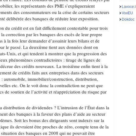
obilier, les représentants des PME s’expliqueraient
Lavoce.i
ments des consommateurs ou la crise de certains secteurs
VoxEU
nté délibérée des banques de réduire leur exposition.
Dokdoc
n du crédit est en fait difficilement contestable pour trois
à la correction par les banques des excès de leur propre
 à la fois leur demander d’assainir leurs bilans et de
ar le passé. La deuxième tient aux données dont on
ts-Unis, et qui tendent à montrer que la progression des
eux phénomènes contradictoires : tirage de lignes de
e décrue des crédits nouveaux. La troisième enfin tient à la
sement de crédits faits aux entreprises dans des secteurs
: automobile, immobilier/construction, distribution,
elles etc. On le voit donc la contradiction ne peut que
ics de soutien de l’activité et réappréciation du risque par
 la distribution de dividendes ? L’intrusion de l’État dans la
nt des banques à la faveur des plans d’aide au secteur
lèmes. Soit les bonus des dirigeants sont indexés sur la
ique ils devraient être proches de zéro, compte tenu de la
 situation des banques en 2008 qui ne pouvait être