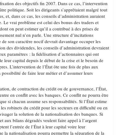
ixation des objectifs fin 2007. Dans ce cas, l’intervention
âtre politique. Soit les dirigeants s’apprêtaient malgré tout
s, et, dans ce cas, les conseils d’administration auraient
he. Le vrai problème est celui des bonus des traders et
 dont on peut estimer qu’il a contribué à des prises de
usement nul n’en parle. Une structure d’incitations
ve de son caractère nocif devrait davantage occuper les
ution des dividendes, les conseils d’administration devraient
eux paramètres : la fidélisation d’actionnaires qui ont
 leur capital depuis le début de la crise et le besoin de
pres. L’intervention de l’État ôte une fois de plus aux
 possibilité de faire leur métier et d’assumer leurs
isation, de contraction du crédit ou de gouvernance, l’État,
 entre en conflit avec les banques. Ce conflit ne pourra être
ue si chacun assume ses responsabilités. Si l’État estime
 les robinets du crédit pour les secteurs en difficulté ou en
nvisager la solution de la nationalisation des banques. Si
et aux bilans dégradés veulent faire appel à l’argent
ptent l’entrée de l’État à leur capital voire leur
ue la nationalisation pourra permettre la séparation de la