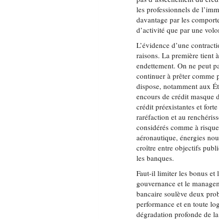
les professionnels de l’imm
davantage par les comporte
d’activité que par une volo
L’évidence d’une contractio
raisons. La première tient 
endettement. On ne peut pas
continuer à prêter comme p
dispose, notamment aux Éta
encours de crédit masque d
crédit préexistantes et fort
raréfaction et au renchéris
considérés comme à risque 
aéronautique, énergies nouv
croître entre objectifs publ
les banques.
Faut-il limiter les bonus et
gouvernance et le manageme
bancaire soulève deux prob
performance et en toute log
dégradation profonde de la