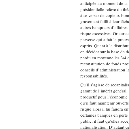
anticipée au moment de la f
présidentielle relève du thé
à se verser de copieux bonu
gravement failli à leur tâc
autres banquiers d’affaires
risque excessives. Or curie
perverse qui a fait la preu
esprits. Quant à la distrib
en décider sur la base de d
perdu en moyenne les 3/4 de
reconstitution de fonds pro
conseils d’administration la
responsabilités.
Qu’il s’agisse de recapital
garant de l’intérêt général,
productif pour l’économie q
qu’il faut maintenir ouverts
risque alors il lui faudra e
certaines banques en perte 
public, il faut qu’elles acce
nationalisation. D’autant q