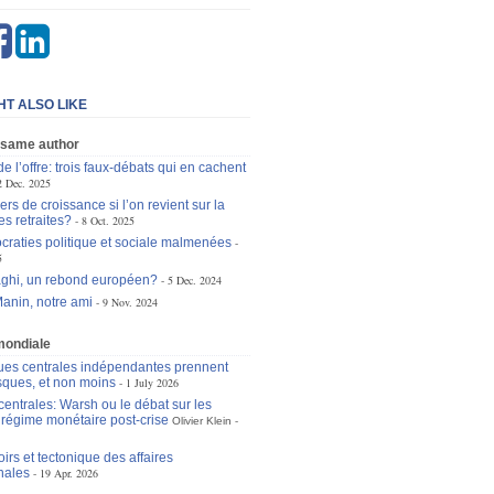
HT ALSO LIKE
 same author
de l’offre: trois faux-débats qui en cachent
2 Dec. 2025
ers de croissance si l’on revient sur la
es retraites?
8 Oct. 2025
raties politique et sociale malmenées
5
ghi, un rebond européen?
5 Dec. 2024
anin, notre ami
9 Nov. 2024
mondiale
es centrales indépendantes prennent
isques, et non moins
1 July 2026
entrales: Warsh ou le débat sur les
u régime monétaire post-crise
Olivier Klein
irs et tectonique des affaires
nales
19 Apr. 2026