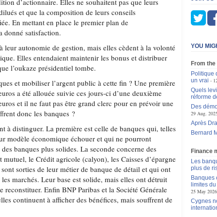
dition d’actionnaire. Elles ne souhaitent pas que leurs
 dilués et que la composition de leurs conseils
iée. En mettant en place le premier plan de
 a donné satisfaction.
à leur autonomie de gestion, mais elles cèdent à la volonté
YOU MIG
ique. Elles entendaient maintenir les bonus et distribuer
From the
que l’oukaze présidentiel tombe.
Politique 
un vrai
1
nques et mobiliser l’argent public à cette fin ? Une première
Quels levi
euros a été allouée suivie ces jours-ci d’une deuxième
réforme d
euros et il ne faut pas être grand clerc pour en prévoir une
Des démoc
ffrent donc les banques ?
29 Aug. 202
Après Dra
nt à distinguer. La première est celle de banques qui, telles
Bernard M
leur modèle économique échouer et qui ne pourront
à des banques plus solides. La seconde concerne des
Finance 
it mutuel, le Crédit agricole (calyon), les Caisses d’épargne
Les banqu
sont sorties de leur métier de banque de détail et qui ont
plus de r
 les marchés. Leur base est solide, mais elles ont détruit
Banques c
limites d
le reconstituer. Enfin BNP Paribas et la Société Générale
25 May 2026
elles continuent à afficher des bénéfices, mais souffrent de
Cygnes no
internatio