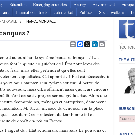
ty
Education
Emerging countries
Energy
Environment
Europe
ffairs
International trade
Job market
Politics
Social welfare
Ta
NATIONALE
FINANCE MONDIALE
 banques ?
Print
Facebook
X
LinkedIn
Email
en est aujourd'hui le système bancaire français ? Les
THE AU
ques font la queue au guichet de l’État pour lever des
itaux frais, mais elles prétendent qu’elles sont
rectement capitalisées. Cet apport de l’État est nécessaire à
rs yeux pour maintenir un rythme soutenu d’octroi de
dits nouveaux, mais elles affirment aussi que leurs encours
crédit n’ont cessé de progresser malgré la crise. Alors que
 acteurs économiques, ménages et entreprises, dénoncent
e le médiateur, M. Ricol, menace de dénoncer sur la place
SUBSCRI
ques, ces dernières protestent de leur bonne foi et
 risque de
credit crunch
en France.
s l’argent de l’État actionnaire mais sans les pouvoirs et
JOIN US