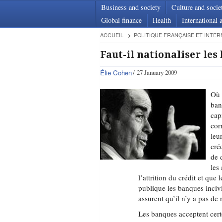
Business and society
Culture and socie
Global finance
Health
International a
ACCUEIL
POLITIQUE FRANÇAISE ET INTER
Faut-il nationaliser les
Élie Cohen
27 January 2009
Où 
ban
cap
cor
leu
cré
de 
les
l’attrition du crédit et qu
publique les banques incivi
assurent qu’il n’y a pas de
Les banques acceptent certe