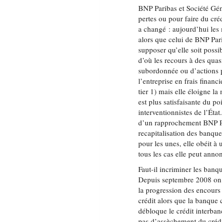
BNP Paribas et Société Géné
pertes ou pour faire du cré
a changé : aujourd’hui les 
alors que celui de BNP Pari
supposer qu’elle soit possi
d’où les recours à des quas
subordonnée ou d’actions p
l’entreprise en frais financ
tier 1) mais elle éloigne la
est plus satisfaisante du po
interventionnistes de l’Éta
d’un rapprochement BNP Par
recapitalisation des banque
pour les unes, elle obéit 
tous les cas elle peut ann
Faut-il incriminer les banq
Depuis septembre 2008 on a
la progression des encours 
crédit alors que la banque c
débloque le crédit interbanc
pas d’assèchement du crédi