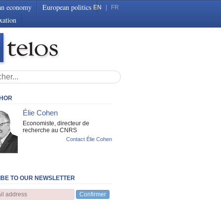
an economy
European politics
EN
|
FR
xation
THOR
Élie Cohen
Economiste, directeur de
recherche au CNRS
Contact Élie Cohen
BE TO OUR NEWSLETTER
Confirmer