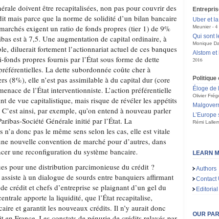
rale doivent être recapitalisées, non pas pour couvrir des
Entrepris
dit mais parce que la norme de solidité d’un bilan bancaire
Uber et la
4
marchés exigent un ratio de fonds propres (tier 1) de 9%
Meunier
Qui sont l
bas est à 7,5. Une augmentation de capital ordinaire, à
Monique D
ble, diluerait fortement l’actionnariat actuel de ces banques
Alstom et 
i-fonds propres fournis par l’État sous forme de dette
2016
référentielles. La dette subordonnée coûte cher à
iers (8%), elle n’est pas assimilable à du capital dur (core
Politiqu
 menace de l’État interventionniste. L’action préférentielle
Éloge de 
Olivier Frég
int de vue capitalistique, mais risque de révéler les appétits
Malgovern
t. C’est ainsi, par exemple, qu’on entend à nouveau parler
L’Europe 
ibas-Société Générale initié par l’État. La
Rémi Lalle
s n’a donc pas le même sens selon les cas, elle est vitale
à une nouvelle convention de marché pour d’autres, dans
oncer une reconfiguration du système bancaire.
LEARN M
ues pour une distribution parcimonieuse du crédit ?
Authors
ssiste à un dialogue de sourds entre banquiers affirmant
Contact
de crédit et chefs d’entreprise se plaignant d’un gel du
Editorial
entrale apporte la liquidité, que l’État recapitalise,
aire et garantit les nouveaux crédits. Il n’y aurait donc
OUR PA
t en France. Les constats de pénurie de crédits relayés par