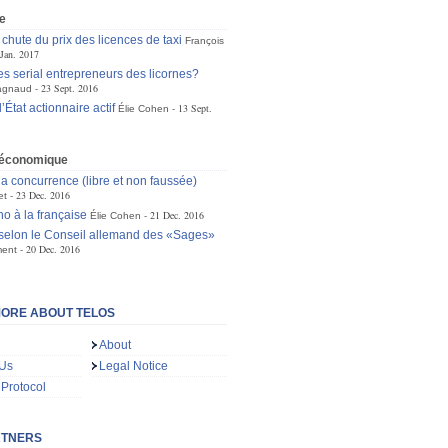
e
 chute du prix des licences de taxi
François
 Jan. 2017
es serial entrepreneurs des licornes?
23 Sept. 2016
agnaud
l’État actionnaire actif
13 Sept.
Élie Cohen
e économique
la concurrence (libre et non faussée)
23 Dec. 2016
et
o à la française
21 Dec. 2016
Élie Cohen
selon le Conseil allemand des «Sages»
20 Dec. 2016
ment
ORE ABOUT TELOS
About
 Us
Legal Notice
 Protocol
RTNERS