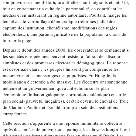
son pouvoir sur une rhétorique anti-élites, anti-migrants et anti-UE,
tout en entretenant un culte de la personnalité, en contrôlant les
médias et en instaurant un régime autoritaire. Pourtant, malgré les
tentatives de verrouillage démocratique (réformes judiciaires,
capture des institution, clientélisme, modifications des règles
électorales...), une partie significative de la population a choisi de
tourner la page.
Depuis le début des années 2000, les observateurs se demandent si
les sociétés européennes peuvent résister à l’attrait des discours
simplistes et des promesses électorales démagogiques. La réponse
est désormais claire : les peuples finissent par comprendre les
manœuvres et les mensonges des populistes. En Hongrie, la
mobilisation électorale a été massive. Les électeurs ont sanctionné
nettement un gouvernement qui avait échoué sur le plan
économique (inflation galopante, corruption endémique) et sur le
plan social (pauvreté, inégalités), et était devenu le cheval de Troie
de Vladimir Poutine et Donald Trump au sein des institutions
européennes.
Cette réaction s’apparente à une réponse immunitaire collective :
après des années de pouvoir sans partage, les citoyens hongrois ont
développé une forme d’immunité face au discours d’Orbán. Les