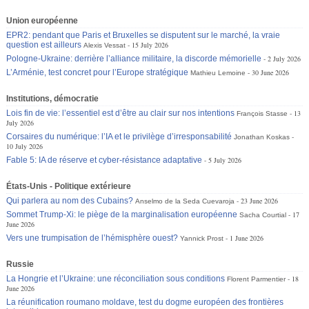
Union européenne
EPR2: pendant que Paris et Bruxelles se disputent sur le marché, la vraie
question est ailleurs
15 July 2026
Alexis Vessat
Pologne-Ukraine: derrière l’alliance militaire, la discorde mémorielle
2 July 2026
L’Arménie, test concret pour l’Europe stratégique
30 June 2026
Mathieu Lemoine
Institutions, démocratie
Lois fin de vie: l’essentiel est d’être au clair sur nos intentions
13
François Stasse
July 2026
Corsaires du numérique: l’IA et le privilège d’irresponsabilité
Jonathan Koskas
10 July 2026
Fable 5: IA de réserve et cyber-résistance adaptative
5 July 2026
États-Unis - Politique extérieure
Qui parlera au nom des Cubains?
23 June 2026
Anselmo de la Seda Cuevaroja
Sommet Trump-Xi: le piège de la marginalisation européenne
17
Sacha Courtial
June 2026
Vers une trumpisation de l’hémisphère ouest?
1 June 2026
Yannick Prost
Russie
La Hongrie et l’Ukraine: une réconciliation sous conditions
18
Florent Parmentier
June 2026
La réunification roumano moldave, test du dogme européen des frontières