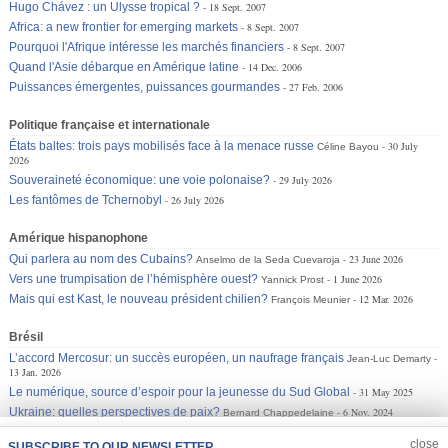
Hugo Chávez : un Ulysse tropical ?
18 Sept. 2007
Africa: a new frontier for emerging markets
8 Sept. 2007
Pourquoi l'Afrique intéresse les marchés financiers
8 Sept. 2007
Quand l'Asie débarque en Amérique latine
14 Dec. 2006
Puissances émergentes, puissances gourmandes
27 Feb. 2006
Politique française et internationale
États baltes: trois pays mobilisés face à la menace russe
30 July
Céline Bayou
2026
Souveraineté économique: une voie polonaise?
29 July 2026
Les fantômes de Tchernobyl
26 July 2026
Amérique hispanophone
Qui parlera au nom des Cubains?
23 June 2026
Anselmo de la Seda Cuevaroja
Vers une trumpisation de l’hémisphère ouest?
1 June 2026
Yannick Prost
Mais qui est Kast, le nouveau président chilien?
12 Mar. 2026
François Meunier
Brésil
L’accord Mercosur: un succès européen, un naufrage français
Jean-Luc Demarty
13 Jan. 2026
Le numérique, source d’espoir pour la jeunesse du Sud Global
31 May 2025
Ukraine: quelles perspectives de paix?
6 Nov. 2024
Bernard Chappedelaine
JOIN US
CLOSE
close
SUBSCRIBE TO OUR NEWSLETTER