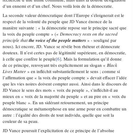
d’un ennemi et d’un chef. Nous voilà loin de la démocratie.
La seconde valeur démocratique dont l’Europe s’éloignerait est le
respect de la volonté du peuple que JD Vance énonce de la
manière suivante : « la démocratie repose sur le principe sacré que
la voix du peuple compte » («
Democracy rests on the sacred
principle that
the voice of the people matters
» - souligné par
nous). Ici encore, JD. Vance se révèle bon rhéteur et démocrate
douteux. Il n’est certes pas de légitimité supérieure, en démocratie,
à celle que confère le peuple
[6]
. Mais la formulation qu’il donne
de ce principe, renvoyant très explicitement au slogan «
Black
Lives Matter
» en infléchit substantiellement le sens ; comme si
l’affirmation que « la voix du peuple compte » devait effacer l’idée
que les vies noires doivent compter aussi. Ainsi dans le discours de
JD Vance le sens des mots « voix du peuple », s’infléchit-il au
mieux en « voix de la majorité du peuple » et au pire en « voix du
peuple blanc ». En un sidérant retournement, un principe
démocratique se métamorphose en une arme pour en combattre un
autre : l’égalité des droits de tout individu, quelle que soit la
couleur de sa peau.
JD Vance poursuit l’explicitation de ce principe de l’absolue