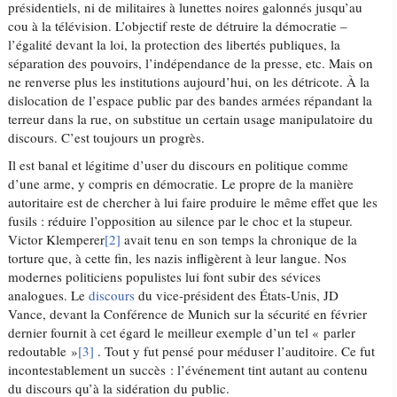
présidentiels, ni de militaires à lunettes noires galonnés jusqu’au
cou à la télévision. L’objectif reste de détruire la démocratie –
l’égalité devant la loi, la protection des libertés publiques, la
séparation des pouvoirs, l’indépendance de la presse, etc. Mais on
ne renverse plus les institutions aujourd’hui, on les détricote. À la
dislocation de l’espace public par des bandes armées répandant la
terreur dans la rue, on substitue un certain usage manipulatoire du
discours. C’est toujours un progrès.
Il est banal et légitime d’user du discours en politique comme
d’une arme, y compris en démocratie. Le propre de la manière
autoritaire est de chercher à lui faire produire le même effet que les
fusils : réduire l’opposition au silence par le choc et la stupeur.
Victor Klemperer
[2]
avait tenu en son temps la chronique de la
torture que, à cette fin, les nazis infligèrent à leur langue. Nos
modernes politiciens populistes lui font subir des sévices
analogues. Le
discours
du vice-président des États-Unis, JD
Vance, devant la Conférence de Munich sur la sécurité en février
dernier fournit à cet égard le meilleur exemple d’un tel « parler
redoutable »
[3]
. Tout y fut pensé pour méduser l’auditoire. Ce fut
incontestablement un succès : l’événement tint autant au contenu
du discours qu’à la sidération du public.