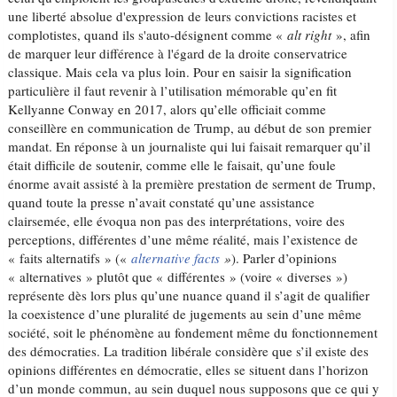
une liberté absolue d'expression de leurs convictions racistes et
complotistes, quand ils s'auto-désignent comme «
alt right
», afin
de marquer leur différence à l'égard de la droite conservatrice
classique. Mais cela va plus loin. Pour en saisir la signification
particulière il faut revenir à l’utilisation mémorable qu’en fit
Kellyanne Conway en 2017, alors qu’elle officiait comme
conseillère en communication de Trump, au début de son premier
mandat. En réponse à un journaliste qui lui faisait remarquer qu’il
était difficile de soutenir, comme elle le faisait, qu’une foule
énorme avait assisté à la première prestation de serment de Trump,
quand toute la presse n’avait constaté qu’une assistance
clairsemée, elle évoqua non pas des interprétations, voire des
perceptions, différentes d’une même réalité, mais l’existence de
« faits alternatifs » («
alternative facts
»
). Parler d’opinions
« alternatives » plutôt que « différentes » (voire « diverses »)
représente dès lors plus qu’une nuance quand il s’agit de qualifier
la coexistence d’une pluralité de jugements au sein d’une même
société, soit le phénomène au fondement même du fonctionnement
des démocraties. La tradition libérale considère que s’il existe des
opinions différentes en démocratie, elles se situent dans l’horizon
d’un monde commun, au sein duquel nous supposons que ce qui y