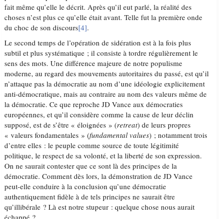
fait même qu’elle le décrit. Après qu’il eut parlé, la réalité des
choses n’est plus ce qu’elle était avant. Telle fut la première onde
du choc de son discours
[4]
.
Le second temps de l’opération de sidération est à la fois plus
subtil et plus systématique ; il consiste à tordre régulièrement le
sens des mots. Une différence majeure de notre populisme
moderne, au regard des mouvements autoritaires du passé, est qu’il
n’attaque pas la démocratie au nom d’une idéologie explicitement
anti-démocratique, mais au contraire au nom des valeurs même de
la démocratie. Ce que reproche JD Vance aux démocraties
européennes, et qu’il considère comme la cause de leur déclin
supposé, est de s’être « éloignées » (
retreat
) de leurs propres
« valeurs fondamentales » (
fundamental values
) ; notamment trois
d’entre elles : le peuple comme source de toute légitimité
politique, le respect de sa volonté, et la liberté de son expression.
On ne saurait contester que ce sont là des principes de la
démocratie. Comment dès lors, la démonstration de JD Vance
peut-elle conduire à la conclusion qu’une démocratie
authentiquement fidèle à de tels principes ne saurait être
qu’illibérale ? Là est notre stupeur : quelque chose nous aurait
échappé ?