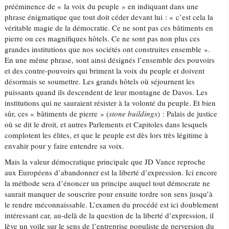
prééminence de « la voix du peuple » en indiquant dans une
phrase énigmatique que tout doit céder devant lui : « c’est cela la
véritable magie de la démocratie. Ce ne sont pas ces bâtiments en
pierre ou ces magnifiques hôtels. Ce ne sont pas non plus ces
grandes institutions que nos sociétés ont construites ensemble ».
En une même phrase, sont ainsi désignés l’ensemble des pouvoirs
et des contre-pouvoirs qui briment la voix du peuple et doivent
désormais se soumettre. Les grands hôtels où séjournent les
puissants quand ils descendent de leur montagne de Davos. Les
institutions qui ne sauraient résister à la volonté du peuple. Et bien
sûr, ces « bâtiments de pierre » (
stone buildings
) : Palais de justice
où se dit le droit, et autres Parlements et Capitoles dans lesquels
complotent les élites, et que le peuple est dès lors très légitime à
envahir pour y faire entendre sa voix.
Mais la valeur démocratique principale que JD Vance reproche
aux Européens d’abandonner est la liberté d’expression. Ici encore
la méthode sera d’énoncer un principe auquel tout démocrate ne
saurait manquer de souscrire pour ensuite tordre son sens jusqu’à
le rendre méconnaissable. L’examen du procédé est ici doublement
intéressant car, au-delà de la question de la liberté d’expression, il
lève un voile sur le sens de l’entreprise populiste de perversion du