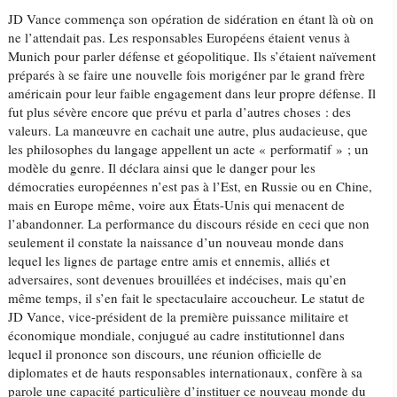
JD Vance commença son opération de sidération en étant là où on
ne l’attendait pas. Les responsables Européens étaient venus à
Munich pour parler défense et géopolitique. Ils s’étaient naïvement
préparés à se faire une nouvelle fois morigéner par le grand frère
américain pour leur faible engagement dans leur propre défense. Il
fut plus sévère encore que prévu et parla d’autres choses : des
valeurs. La manœuvre en cachait une autre, plus audacieuse, que
les philosophes du langage appellent un acte « performatif » ; un
modèle du genre. Il déclara ainsi que le danger pour les
démocraties européennes n’est pas à l’Est, en Russie ou en Chine,
mais en Europe même, voire aux États-Unis qui menacent de
l’abandonner. La performance du discours réside en ceci que non
seulement il constate la naissance d’un nouveau monde dans
lequel les lignes de partage entre amis et ennemis, alliés et
adversaires, sont devenues brouillées et indécises, mais qu’en
même temps, il s’en fait le spectaculaire accoucheur. Le statut de
JD Vance, vice-président de la première puissance militaire et
économique mondiale, conjugué au cadre institutionnel dans
lequel il prononce son discours, une réunion officielle de
diplomates et de hauts responsables internationaux, confère à sa
parole une capacité particulière d’instituer ce nouveau monde du