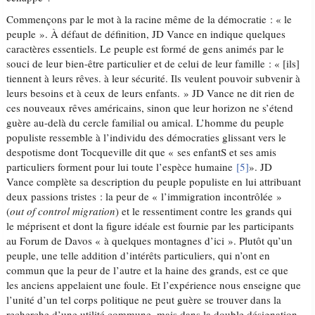
Commençons par le mot à la racine même de la démocratie : « le
peuple ». À défaut de définition, JD Vance en indique quelques
caractères essentiels. Le peuple est formé de gens animés par le
souci de leur bien-être particulier et de celui de leur famille : « [ils]
tiennent à leurs rêves. à leur sécurité. Ils veulent pouvoir subvenir à
leurs besoins et à ceux de leurs enfants. » JD Vance ne dit rien de
ces nouveaux rêves américains, sinon que leur horizon ne s’étend
guère au-delà du cercle familial ou amical. L’homme du peuple
populiste ressemble à l’individu des démocraties glissant vers le
despotisme dont Tocqueville dit que « ses enfantS et ses amis
particuliers forment pour lui toute l’espèce humaine
[5]
». JD
Vance complète sa description du peuple populiste en lui attribuant
deux passions tristes : la peur de « l’immigration incontrôlée »
(
out of control migration
) et le ressentiment contre les grands qui
le méprisent et dont la figure idéale est fournie par les participants
au Forum de Davos « à quelques montagnes d’ici ». Plutôt qu’un
peuple, une telle addition d’intérêts particuliers, qui n’ont en
commun que la peur de l’autre et la haine des grands, est ce que
les anciens appelaient une foule. Et l’expérience nous enseigne que
l’unité d’un tel corps politique ne peut guère se trouver dans la
recherche d’une utilité commune, mais dans la double désignation