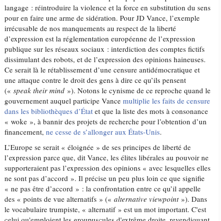
langage : réintroduire la violence et la force en substitution du sens
pour en faire une arme de sidération. Pour JD Vance, l’exemple
irrécusable de nos manquements au respect de la liberté
d’expression est la réglementation européenne de l’expression
publique sur les réseaux sociaux : interdiction des comptes fictifs
dissimulant des robots, et de l’expression des opinions haineuses.
Ce serait là le rétablissement d’une censure antidémocratique et
une attaque contre le droit des gens à dire ce qu’ils pensent
(«
speak their mind
»). Notons le cynisme de ce reproche quand le
gouvernement auquel participe Vance
multiplie les faits de censure
dans les bibliothèques d’État
et que la liste des mots à consonance
« woke », à bannir des projets de recherche pour l’obtention d’un
financement,
ne cesse de s’allonger aux États-Unis
.
L’Europe se serait « éloignée » de ses principes de liberté de
l’expression parce que, dit Vance, les élites libérales au pouvoir ne
supporteraient pas l’expression des opinions « avec lesquelles elles
ne sont pas d’accord ». Il précise un peu plus loin ce que signifie
« ne pas être d’accord » : la confrontation entre ce qu’il appelle
des « points de vue alternatifs » («
alternative viewpoint
»). Dans
le vocabulaire trumpiste, « alternatif » est un mot important. C'est
celui qu'emploient les groupuscules d'extrême droite, revendiquant