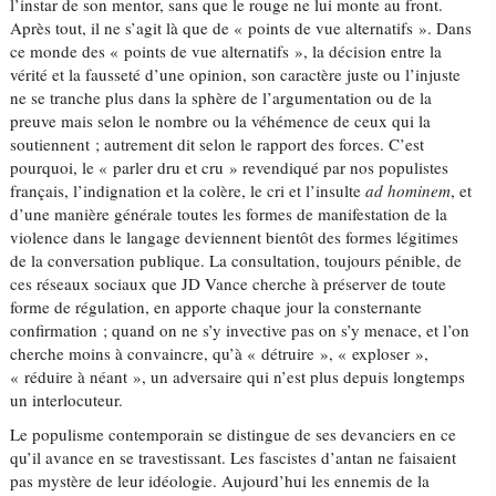
l’instar de son mentor, sans que le rouge ne lui monte au front.
Après tout, il ne s’agit là que de « points de vue alternatifs ». Dans
ce monde des « points de vue alternatifs », la décision entre la
vérité et la fausseté d’une opinion, son caractère juste ou l’injuste
ne se tranche plus dans la sphère de l’argumentation ou de la
preuve mais selon le nombre ou la véhémence de ceux qui la
soutiennent ; autrement dit selon le rapport des forces. C’est
pourquoi, le « parler dru et cru » revendiqué par nos populistes
français, l’indignation et la colère, le cri et l’insulte
ad hominem
, et
d’une manière générale toutes les formes de manifestation de la
violence dans le langage deviennent bientôt des formes légitimes
de la conversation publique. La consultation, toujours pénible, de
ces réseaux sociaux que JD Vance cherche à préserver de toute
forme de régulation, en apporte chaque jour la consternante
confirmation ; quand on ne s’y invective pas on s’y menace, et l’on
cherche moins à convaincre, qu’à « détruire », « exploser »,
« réduire à néant », un adversaire qui n’est plus depuis longtemps
un interlocuteur.
Le populisme contemporain se distingue de ses devanciers en ce
qu’il avance en se travestissant. Les fascistes d’antan ne faisaient
pas mystère de leur idéologie. Aujourd’hui les ennemis de la