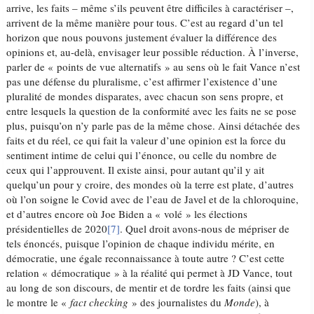
arrive, les faits – même s’ils peuvent être difficiles à caractériser –,
arrivent de la même manière pour tous. C’est au regard d’un tel
horizon que nous pouvons justement évaluer la différence des
opinions et, au-delà, envisager leur possible réduction. À l’inverse,
parler de « points de vue alternatifs » au sens où le fait Vance n’est
pas une défense du pluralisme, c’est affirmer l’existence d’une
pluralité de mondes disparates, avec chacun son sens propre, et
entre lesquels la question de la conformité avec les faits ne se pose
plus, puisqu’on n’y parle pas de la même chose. Ainsi détachée des
faits et du réel, ce qui fait la valeur d’une opinion est la force du
sentiment intime de celui qui l’énonce, ou celle du nombre de
ceux qui l’approuvent. Il existe ainsi, pour autant qu’il y ait
quelqu’un pour y croire, des mondes où la terre est plate, d’autres
où l’on soigne le Covid avec de l’eau de Javel et de la chloroquine,
et d’autres encore où Joe Biden a « volé » les élections
présidentielles de 2020
[7]
. Quel droit avons-nous de mépriser de
tels énoncés, puisque l’opinion de chaque individu mérite, en
démocratie, une égale reconnaissance à toute autre ? C’est cette
relation « démocratique » à la réalité qui permet à JD Vance, tout
au long de son discours, de mentir et de tordre les faits (ainsi que
le montre le «
fact checking
» des journalistes du
Monde
), à