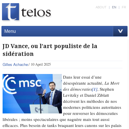
ABOUT
|
EN
|
FR
Menu
JD Vance, ou l’art populiste de la
sidération
Gilles Achache
10 April 2025
Dans leur essai d’une
désespérante actualité,
La Mort
des démocraties
[1]
, Stephen
Levitzky et Daniel Ziblatt
décrivent les méthodes de nos
modernes politiciens autoritaires
pour renverser les démocraties
libérales ; moins spectaculaires que naguère mais tout aussi
efficaces. Plus besoin de tanks braquant leurs canons sur les palais