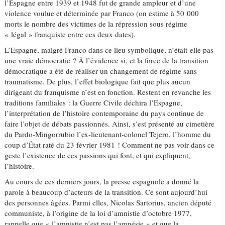
l’Espagne entre 1939 et 1948 fut de grande ampleur et d’une
violence voulue et déterminée par Franco (on estime à 50 000
morts le nombre des victimes de la répression sous régime
« légal » franquiste entre ces deux dates).
L’Espagne, malgré Franco dans ce lieu symbolique, n’était-elle pas
une vraie démocratie ? À l’évidence si, et la force de la transition
démocratique a été de réaliser un changement de régime sans
traumatisme. De plus, l’effet biologique fait que plus aucun
dirigeant du franquisme n’est en fonction. Restent en revanche les
traditions familiales : la Guerre Civile déchira l’Espagne,
l’interprétation de l’histoire contemporaine du pays continue de
faire l’objet de débats passionnés. Ainsi, s’est présenté au cimetière
du Pardo-Mingorrubio l’ex-lieutenant-colonel Tejero, l’homme du
coup d’État raté du 23 février 1981 ! Comment ne pas voir dans ce
geste l’existence de ces passions qui font, et qui expliquent,
l’histoire.
Au cours de ces derniers jours, la presse espagnole a donné la
parole à beaucoup d’acteurs de la transition. Ce sont aujourd’hui
des personnes âgées. Parmi elles, Nicolas Sartorius, ancien député
communiste, à l’origine de la loi d’amnistie d’octobre 1977,
rappelle que « l’amnistie n’est pas l’amnésie » et que la