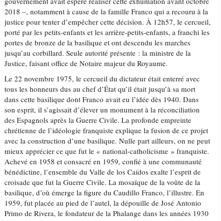
gouvernement avait espéré réaliser cette exhumation avant octobre
2018 –, notamment à cause de la famille Franco qui a recouru à la
justice pour tenter d’empêcher cette décision. À 12h57, le cercueil,
porté par les petits-enfants et les arrière-petits-enfants, a franchi les
portes de bronze de la basilique et ont descendu les marches
jusqu’au corbillard. Seule autorité présente : la ministre de la
Justice, faisant office de Notaire majeur du Royaume.
Le 22 novembre 1975, le cercueil du dictateur était enterré avec
tous les honneurs dus au chef d’État qu’il était jusqu’à sa mort
dans cette basilique dont Franco avait eu l’idée dès 1940. Dans
son esprit, il s’agissait d’élever un monument à la réconciliation
des Espagnols après la Guerre Civile. La profonde empreinte
chrétienne de l’idéologie franquiste explique la fusion de ce projet
avec la construction d’une basilique. Nulle part ailleurs, on ne peut
mieux apprécier ce que fut le « national-catholicisme » franquiste.
Achevé en 1958 et consacré en 1959, confié à une communauté
bénédictine, l’ensemble du Valle de los Caídos exalte l’esprit de
croisade que fut la Guerre Civile. La mosaïque de la voûte de la
basilique, d’où émerge la figure du Caudillo Franco, l’illustre. En
1959, fut placée au pied de l’autel, la dépouille de José Antonio
Primo de Rivera, le fondateur de la Phalange dans les années 1930