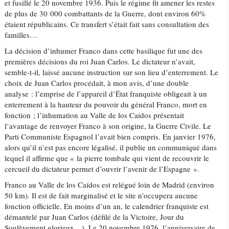
et fusillé le 20 novembre 1936. Puis le régime fit amener les restes
de plus de 30 000 combattants de la Guerre, dont environ 60%
étaient républicains. Ce transfert s’était fait sans consultation des
familles…
La décision d’inhumer Franco dans cette basilique fut une des
premières décisions du roi Juan Carlos. Le dictateur n’avait,
semble-t-il, laissé aucune instruction sur son lieu d’enterrement. Le
choix de Juan Carlos procédait, à mon avis, d’une double
analyse : l’emprise de l’appareil d’État franquiste obligeait à un
enterrement à la hauteur du pouvoir du général Franco, mort en
fonction ; l’inhumation au Valle de los Caídos présentait
l’avantage de renvoyer Franco à son origine, la Guerre Civile. Le
Parti Communiste Espagnol l’avait bien compris. En janvier 1976,
alors qu’il n’est pas encore légalisé, il publie un communiqué dans
lequel il affirme que « la pierre tombale qui vient de recouvrir le
cercueil du dictateur permet d’ouvrir l’avenir de l’Espagne ».
Franco au Valle de los Caídos est relégué loin de Madrid (environ
50 km). Il est de fait marginalisé et le site n’occupera aucune
fonction officielle. En moins d’un an, le calendrier franquiste est
démantelé par Juan Carlos (défilé de la Victoire, Jour du
Soulèvement glorieux…). Le 20 novembre 1976, l’anniversaire de