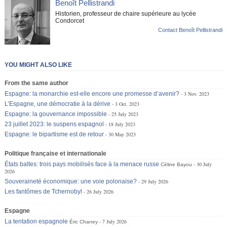
Benoît Pellistrandi
Historien, professeur de chaire supérieure au lycée
Condorcet
Contact Benoît Pellistrandi
YOU MIGHT ALSO LIKE
From the same author
Espagne: la monarchie est-elle encore une promesse d’avenir?
3 Nov. 2023
L’Espagne, une démocratie à la dérive
3 Oct. 2023
Espagne: la gouvernance impossible
25 July 2023
23 juillet 2023: le suspens espagnol
18 July 2023
Espagne: le bipartisme est de retour
30 May 2023
Politique française et internationale
États baltes: trois pays mobilisés face à la menace russe
30 July
Céline Bayou
2026
Souveraineté économique: une voie polonaise?
29 July 2026
Les fantômes de Tchernobyl
26 July 2026
Espagne
La tentation espagnole
7 July 2026
Éric Chaney