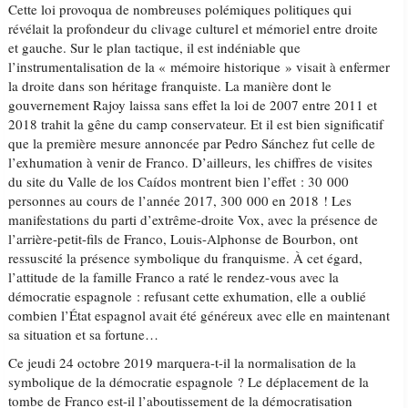
Cette loi provoqua de nombreuses polémiques politiques qui
révélait la profondeur du clivage culturel et mémoriel entre droite
et gauche. Sur le plan tactique, il est indéniable que
l’instrumentalisation de la « mémoire historique » visait à enfermer
la droite dans son héritage franquiste. La manière dont le
gouvernement Rajoy laissa sans effet la loi de 2007 entre 2011 et
2018 trahit la gêne du camp conservateur. Et il est bien significatif
que la première mesure annoncée par Pedro Sánchez fut celle de
l’exhumation à venir de Franco. D’ailleurs, les chiffres de visites
du site du Valle de los Caídos montrent bien l’effet : 30 000
personnes au cours de l’année 2017, 300 000 en 2018 ! Les
manifestations du parti d’extrême-droite Vox, avec la présence de
l’arrière-petit-fils de Franco, Louis-Alphonse de Bourbon, ont
ressuscité la présence symbolique du franquisme. À cet égard,
l’attitude de la famille Franco a raté le rendez-vous avec la
démocratie espagnole : refusant cette exhumation, elle a oublié
combien l’État espagnol avait été généreux avec elle en maintenant
sa situation et sa fortune…
Ce jeudi 24 octobre 2019 marquera-t-il la normalisation de la
symbolique de la démocratie espagnole ? Le déplacement de la
tombe de Franco est-il l’aboutissement de la démocratisation