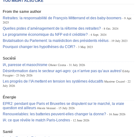
YOU MIGHT ALSO LIKE
From the same author
Retraites: la responsabilité de François Mitterrand et des baby-boomers
9 Apr.
2025
Quelles pistes d’aménagement de la réforme des retraites?
8 Oct. 2024
Le programme économique du NFP est-il crédible?
4 Sept. 2024
Brutalisation du Parlement: la malédiction des présidents réélus
19 July 2023
Pourquoi changer les hypothèses du COR?
3 May 2023
Société
IA, paresse et masochisme
31 July 2026
Olivier Costa
Désinformation dans le secteur agri-agro: ça n’arrive pas qu’aux autres!
Eddy
23 July 2026
Fougier
Les progrès de l’IA mettent en tension les systèmes éducatifs
22
Maxime Cruzel
July 2026
Énergie
EPR2: pendant que Paris et Bruxelles se disputent sur le marché, la vraie
question est ailleurs
15 July 2026
Alexis Vessat
Renouvelables: les batteries peuvent-elles changer la donne?
16 June 2026
IA: ce que révèle le match Paris-Londres
12 June 2026
Santé