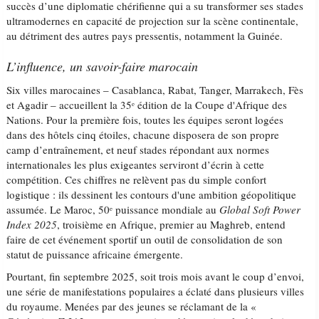
succès d’une diplomatie chérifienne qui a su transformer ses stades
ultramodernes en capacité de projection sur la scène continentale,
au détriment des autres pays pressentis, notamment la Guinée.
L’influence, un savoir-faire marocain
Six villes marocaines – Casablanca, Rabat, Tanger, Marrakech, Fès
et Agadir – accueillent la 35ᵉ édition de la Coupe d'Afrique des
Nations. Pour la première fois, toutes les équipes seront logées
dans des hôtels cinq étoiles, chacune disposera de son propre
camp d’entraînement, et neuf stades répondant aux normes
internationales les plus exigeantes serviront d’écrin à cette
compétition. Ces chiffres ne relèvent pas du simple confort
logistique : ils dessinent les contours d'une ambition géopolitique
assumée. Le Maroc, 50ᵉ puissance mondiale au
Global Soft Power
Index 2025
, troisième en Afrique, premier au Maghreb, entend
faire de cet événement sportif un outil de consolidation de son
statut de puissance africaine émergente.
Pourtant, fin septembre 2025, soit trois mois avant le coup d’envoi,
une série de manifestations populaires a éclaté dans plusieurs villes
du royaume. Menées par des jeunes se réclamant de la «