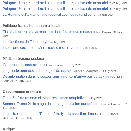
Pologne-Ukraine: derrière l’alliance militaire, la discorde mémorielle
2 July 2026
Pologne-Ukraine: derrière l’alliance militaire, la discorde mémorielle
2 July 2026
La Hongrie et l’Ukraine: une réconciliation sous conditions
18 June 2026
Politique française et internationale
États baltes: trois pays mobilisés face à la menace russe
30 July
Céline Bayou
2026
Les fantômes de Tchernobyl
26 July 2026
Israël: une société qui s’interroge sur son avenir
19 July 2026
Médias, réseaux sociaux
IA, paresse et masochisme
31 July 2026
Olivier Costa
La grande peur des technologies de rupture
24 July 2026
Vincent Champain
Désinformation dans le secteur agri-agro: ça n’arrive pas qu’aux autres!
Eddy
23 July 2026
Fougier
Gouvernance mondiale
Fable 5: IA de réserve et cyber-résistance adaptative
5 July 2026
Sommet Trump-Xi: le piège de la marginalisation européenne
17
Sacha Courtial
June 2026
La justice mondiale de Thomas Piketty et la question démocratique
Olivier
11 June 2026
Galland
Afrique