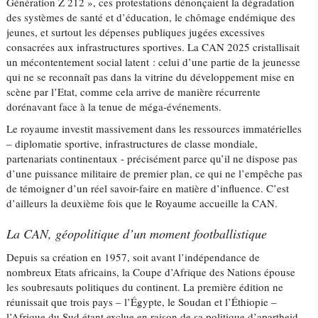
Génération Z 212 », ces protestations dénonçaient la dégradation
des systèmes de santé et d’éducation, le chômage endémique des
jeunes, et surtout les dépenses publiques jugées excessives
consacrées aux infrastructures sportives. La CAN 2025 cristallisait
un mécontentement social latent : celui d’une partie de la jeunesse
qui ne se reconnaît pas dans la vitrine du développement mise en
scène par l’Etat, comme cela arrive de manière récurrente
dorénavant face à la tenue de méga-événements.
Le royaume investit massivement dans les ressources immatérielles
– diplomatie sportive, infrastructures de classe mondiale,
partenariats continentaux - précisément parce qu’il ne dispose pas
d’une puissance militaire de premier plan, ce qui ne l’empêche pas
de témoigner d’un réel savoir-faire en matière d’influence. C’est
d’ailleurs la deuxième fois que le Royaume accueille la CAN.
La CAN, géopolitique d’un moment footballistique
Depuis sa création en 1957, soit avant l’indépendance de
nombreux Etats africains, la Coupe d’Afrique des Nations épouse
les soubresauts politiques du continent. La première édition ne
réunissait que trois pays – l’Égypte, le Soudan et l’Éthiopie –
l’Afrique du Sud étant exclue en raison de sa politique d’apartheid.