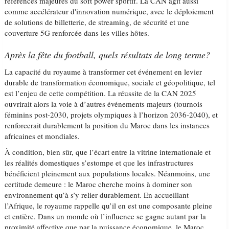
références majeures du soft power sportif. La CAN agit aussi
comme accélérateur d'innovation numérique, avec le déploiement
de solutions de billetterie, de streaming, de sécurité et une
couverture 5G renforcée dans les villes hôtes.
Après la fête du football, quels résultats de long terme?
La capacité du royaume à transformer cet événement en levier
durable de transformation économique, sociale et géopolitique, tel
est l’enjeu de cette compétition. La réussite de la CAN 2025
ouvrirait alors la voie à d’autres événements majeurs (tournois
féminins post-2030, projets olympiques à l’horizon 2036-2040), et
renforcerait durablement la position du Maroc dans les instances
africaines et mondiales.
À condition, bien sûr, que l’écart entre la vitrine internationale et
les réalités domestiques s’estompe et que les infrastructures
bénéficient pleinement aux populations locales. Néanmoins, une
certitude demeure : le Maroc cherche moins à dominer son
environnement qu’à s’y relier durablement. En accueillant
l’Afrique, le royaume rappelle qu’il en est une composante pleine
et entière. Dans un monde où l’influence se gagne autant par la
proximité affective que par la puissance économique, le Maroc