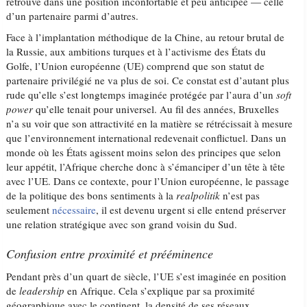
retrouve dans une position inconfortable et peu anticipée — celle
d’un partenaire parmi d’autres.
Face à l’implantation méthodique de la Chine, au retour brutal de
la Russie, aux ambitions turques et à l’activisme des États du
Golfe, l’Union européenne (UE) comprend que son statut de
partenaire privilégié ne va plus de soi. Ce constat est d’autant plus
rude qu’elle s’est longtemps imaginée protégée par l’aura d’un
soft
power
qu’elle tenait pour universel. Au fil des années, Bruxelles
n’a su voir que son attractivité en la matière se rétrécissait à mesure
que l’environnement international redevenait conflictuel. Dans un
monde où les États agissent moins selon des principes que selon
leur appétit, l’Afrique cherche donc à s’émanciper d’un tête à tête
avec l’UE. Dans ce contexte, pour l’Union européenne, le passage
de la politique des bons sentiments à la
realpolitik
n’est pas
seulement
nécessaire
, il est devenu urgent si elle entend préserver
une relation stratégique avec son grand voisin du Sud.
Confusion entre proximité et prééminence
Pendant près d’un quart de siècle, l’UE s’est imaginée en position
de
leadership
en Afrique. Cela s’explique par sa proximité
géographique avec le continent, la densité de ses réseaux