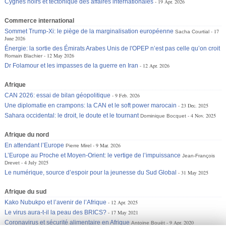
Cygnes noirs et tectonique des affaires internationales
19 Apr. 2026
Commerce international
Sommet Trump-Xi: le piège de la marginalisation européenne
17
Sacha Courtial
June 2026
Énergie: la sortie des Émirats Arabes Unis de l'OPEP n’est pas celle qu’on croit
12 May 2026
Romain Blachier
Dr Folamour et les impasses de la guerre en Iran
12 Apr. 2026
Afrique
CAN 2026: essai de bilan géopolitique
9 Feb. 2026
Une diplomatie en crampons: la CAN et le soft power marocain
23 Dec. 2025
Sahara occidental: le droit, le doute et le tournant
4 Nov. 2025
Dominique Bocquet
Afrique du nord
En attendant l’Europe
9 Mar. 2026
Pierre Mirel
L’Europe au Proche et Moyen-Orient: le vertige de l’impuissance
Jean-François
4 July 2025
Drevet
Le numérique, source d’espoir pour la jeunesse du Sud Global
31 May 2025
Afrique du sud
Kako Nubukpo et l’avenir de l’Afrique
12 Apr. 2025
Le virus aura-t-il la peau des BRICS?
17 May 2021
Coronavirus et sécurité alimentaire en Afrique
9 Apr. 2020
Antoine Bouët