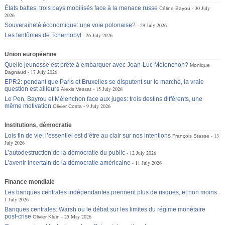
États baltes: trois pays mobilisés face à la menace russe
30 July
Céline Bayou
2026
Souveraineté économique: une voie polonaise?
29 July 2026
Les fantômes de Tchernobyl
26 July 2026
Union européenne
Quelle jeunesse est prête à embarquer avec Jean-Luc Mélenchon?
Monique
17 July 2026
Dagnaud
EPR2: pendant que Paris et Bruxelles se disputent sur le marché, la vraie
question est ailleurs
15 July 2026
Alexis Vessat
Le Pen, Bayrou et Mélenchon face aux juges: trois destins différents, une
même motivation
9 July 2026
Olivier Costa
Institutions, démocratie
Lois fin de vie: l’essentiel est d’être au clair sur nos intentions
13
François Stasse
July 2026
L’autodestruction de la démocratie du public
12 July 2026
L’avenir incertain de la démocratie américaine
11 July 2026
Finance mondiale
Les banques centrales indépendantes prennent plus de risques, et non moins
1 July 2026
Banques centrales: Warsh ou le débat sur les limites du régime monétaire
post-crise
25 May 2026
Olivier Klein