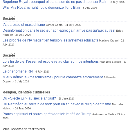
Ségolène Royal : pourquoi elle a raison de ne pas diaboliser Blair
18 July 2006
Why Mrs Royal is right not to demonize Tony Blair
8 July 2006
Société
IA, paresse et masochisme
31 July 2026
Olivier Costa
Désinformation dans le secteur agri-agro: ça n’arrive pas qu’aux autres!
Eddy
23 July 2026
Fougier
Les progrès de l’IA mettent en tension les systèmes éducatifs
22
Maxime Cruzel
July 2026
Société
Lois fin de vie: l’essentiel est d’être au clair sur nos intentions
13
François Stasse
July 2026
Le phénomène RN
4 July 2026
Mieux définir le «masculinisme» pour le combattre efficacement
Sébastien
3 July 2026
Dupont
Religion, identités culturelles
Du «Siècle juif» au siècle antijuif?
28 June 2026
Du Panthéon au terrain de foot: pour en finir avec le religio-centrisme
Nathalie
26 June 2026
Heinich
Pouvoir spirituel et pouvoir présidentiel: le défi de Trump
29 Apr.
Antoine de Tarlé
2026
Ville, logement, territoires