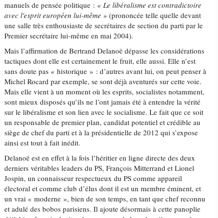
manuels de pensée politique :
« Le libéralisme est contradictoire
avec l'esprit européen lui-même »
(prononcée telle quelle devant
une salle très enthousiaste de secrétaires de section du parti par le
Premier secrétaire lui-même en mai 2004).
Mais l’affirmation de Bertrand Delanoë dépasse les considérations
tactiques dont elle est certainement le fruit, elle aussi. Elle n’est
sans doute pas « historique » : d’autres avant lui, on peut penser à
Michel Rocard par exemple, se sont déjà aventurés sur cette voie.
Mais elle vient à un moment où les esprits, socialistes notamment,
sont mieux disposés qu’ils ne l’ont jamais été à entendre la vérité
sur le libéralisme et son lien avec le socialisme. Le fait que ce soit
un responsable de premier plan, candidat potentiel et crédible au
siège de chef du parti et à la présidentielle de 2012 qui s’expose
ainsi est tout à fait inédit.
Delanoë est en effet à la fois l’héritier en ligne directe des deux
derniers véritables leaders du PS, François Mitterrand et Lionel
Jospin, un connaisseur respectueux du PS comme appareil
électoral et comme club d’élus dont il est un membre éminent, et
un vrai « moderne », bien de son temps, en tant que chef reconnu
et adulé des bobos parisiens. Il ajoute désormais à cette panoplie