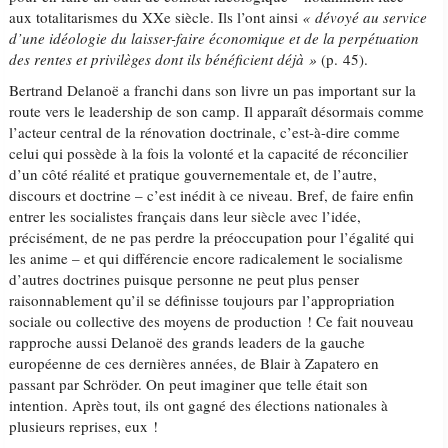
aux totalitarismes du XXe siècle. Ils l’ont ainsi
« dévoyé au service
d’une idéologie du laisser-faire économique et de la perpétuation
des rentes et privilèges dont ils bénéficient déjà »
(p. 45).
Bertrand Delanoë a franchi dans son livre un pas important sur la
route vers le leadership de son camp. Il apparaît désormais comme
l’acteur central de la rénovation doctrinale, c’est-à-dire comme
celui qui possède à la fois la volonté et la capacité de réconcilier
d’un côté réalité et pratique gouvernementale et, de l’autre,
discours et doctrine – c’est inédit à ce niveau. Bref, de faire enfin
entrer les socialistes français dans leur siècle avec l’idée,
précisément, de ne pas perdre la préoccupation pour l’égalité qui
les anime – et qui différencie encore radicalement le socialisme
d’autres doctrines puisque personne ne peut plus penser
raisonnablement qu’il se définisse toujours par l’appropriation
sociale ou collective des moyens de production ! Ce fait nouveau
rapproche aussi Delanoë des grands leaders de la gauche
européenne de ces dernières années, de Blair à Zapatero en
passant par Schröder. On peut imaginer que telle était son
intention. Après tout, ils ont gagné des élections nationales à
plusieurs reprises, eux !