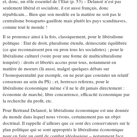
et, donc, un rôle essentiel de l’Etat (p. 53) – Delanoë n’est pas
seulement libéral et socialiste, il est aussi français, donc
républicain... Bien que son modèle en la matière ne soit pas le
centralisme bonaparto-gaulliste mais plutôt les pays scandinaves,
comme tout le monde !
Il se prononce ainsi à la fois, classiquement, pour le libéralisme
politique : Etat de droit, pluralisme étendu, démocratie équilibrée
(ce que reconnaissent peu ou prou tous les socialistes) ; pour le
libéralisme culturel (voire pour une forme de multiculturalisme
tempéré) : droits et libertés accrus pour tous, notamment en
matière de moeurs (là aussi, malgré quelques débats sur
l’homoparentalité par exemple, on ne peut que constater un relatif
consensus au sein du PS) ; et, horresco referens, pour le
libéralisme économique même s’il ne le dit jamais directement :
économie de marché, libre concurrence, efficacité économique par
la recherche du profit, etc.
Pour Bertrand Delanoë, le libéralisme économique est une donnée
du monde dans lequel nous vivons, certainement pas un objet
doctrinal. Il rappelle d’ailleurs que ce sont des conservateurs sur le
plan politique qui se sont appropriés le libéralisme économique
pour en faire un outil de combat idéologique – notamment face