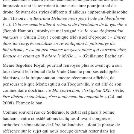
impression tant ils renvoient à une caricature pour journal de
droite. Suivant des styles différents d’ailleurs : apprenti-philosophe
de l’Histoire :
« Bertrand Delanoë nous joue l’ode au libéralisme
[…]. Cela me semble aller à rebours de l’évolution de la gauche »
(Benoît Hamon) ; trotskyste mal soigné :
« Je reste de formation
marxiste »
(Julien Dray) ; comique télévisuel d’époque :
« Entrer
dans un congrès socialiste en revendiquant le patronage du
libéralisme, c’est un peu comme un gastronome qui entrerait chez
Bocuse en criant qu’il adore le McDo… »
(Guillaume Bachelay).
Même Ségolène Royal, pourtant renvoyée plus souvent qu’à son
tour devant le Tribunal de la Vraie Gauche pour ses échappées
blairistes, et la fréquentation, encore récemment affichée, de
penseurs tels que Montesquieu ou Tocqueville, y est allé de son
commentaire doctrinal :
« Ma conviction, c'est qu'au XXIe siècle,
être libéral et socialiste, c'est totalement incompatible »
(24 mai
2008). Fermez le ban.
Comme souvent rue de Solferino, le débat est placé à bonne
hauteur : entre considérations tactiques d’avant-congrès et
orthodoxie sémantique de l’ère hollandaise – dont la phrase de
référence sur le sujet qui nous occupe devrait rester dans les