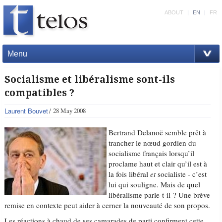
ABOUT
|
EN
|
FR
Menu
Socialisme et libéralisme sont-ils
compatibles ?
Laurent Bouvet
28 May 2008
Bertrand Delanoë semble prêt à
trancher le nœud gordien du
socialisme français lorsqu’il
proclame haut et clair qu’il est à
la fois libéral
et
socialiste - c’est
lui qui souligne. Mais de quel
libéralisme parle-t-il ? Une brève
remise en contexte peut aider à cerner la nouveauté de son propos.
Les réactions à chaud de ses camarades de parti confirment cette