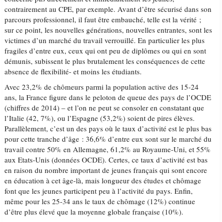
contrairement au CPE, par exemple. Avant d’être sécurisé dans son
parcours professionnel, il faut être embauché, telle est la vérité ;
sur ce point, les nouvelles générations, nouvelles entrantes, sont les
victimes d’un marché du travail verrouillé. En particulier les plus
fragiles d’entre eux, ceux qui ont peu de diplômes ou qui en sont
démunis, subissent le plus brutalement les conséquences de cette
absence de flexibilité- et moins les étudiants.
Avec 23,2% de chômeurs parmi la population active des 15-24
ans, la France figure dans le peloton de queue des pays de l’OCDE
(chiffres de 2014) – et l’on ne peut se consoler en constatant que
l’Italie (42, 7%), ou l’Espagne (53,2%) soient de pires élèves.
Parallèlement, c’est un des pays où le taux d’activité est le plus bas
pour cette tranche d’âge : 36,6% d’entre eux sont sur le marché du
travail contre 50% en Allemagne, 61,2% au Royaume-Uni, et 55%
aux Etats-Unis (données OCDE). Certes, ce taux d’activité est bas
en raison du nombre important de jeunes français qui sont encore
en éducation à cet âge-là, mais longueur des études et chômage
font que les jeunes participent peu à l’activité du pays. Enfin,
même pour les 25-34 ans le taux de chômage (12%) continue
d’être plus élevé que la moyenne globale française (10%).