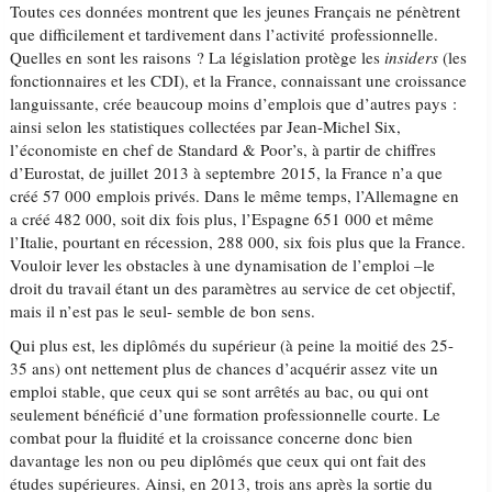
Toutes ces données montrent que les jeunes Français ne pénètrent
que difficilement et tardivement dans l’activité professionnelle.
Quelles en sont les raisons ? La législation protège les
insiders
(les
fonctionnaires et les CDI), et la France, connaissant une croissance
languissante, crée beaucoup moins d’emplois que d’autres pays :
ainsi selon les statistiques collectées par Jean-Michel Six,
l’économiste en chef de Standard & Poor’s, à partir de chiffres
d’Eurostat, de juillet 2013 à septembre 2015, la France n’a que
créé 57 000 emplois privés. Dans le même temps, l’Allemagne en
a créé 482 000, soit dix fois plus, l’Espagne 651 000 et même
l’Italie, pourtant en récession, 288 000, six fois plus que la France.
Vouloir lever les obstacles à une dynamisation de l’emploi –le
droit du travail étant un des paramètres au service de cet objectif,
mais il n’est pas le seul- semble de bon sens.
Qui plus est, les diplômés du supérieur (à peine la moitié des 25-
35 ans) ont nettement plus de chances d’acquérir assez vite un
emploi stable, que ceux qui se sont arrêtés au bac, ou qui ont
seulement bénéficié d’une formation professionnelle courte. Le
combat pour la fluidité et la croissance concerne donc bien
davantage les non ou peu diplômés que ceux qui ont fait des
études supérieures. Ainsi, en 2013, trois ans après la sortie du