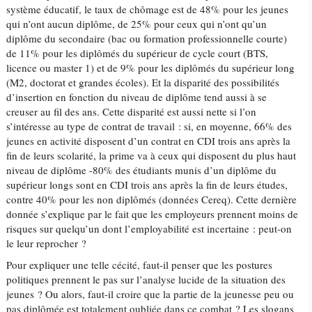
système éducatif, le taux de chômage est de 48% pour les jeunes
qui n’ont aucun diplôme, de 25% pour ceux qui n’ont qu’un
diplôme du secondaire (bac ou formation professionnelle courte)
de 11% pour les diplômés du supérieur de cycle court (BTS,
licence ou master 1) et de 9% pour les diplômés du supérieur long
(M2, doctorat et grandes écoles). Et la disparité des possibilités
d’insertion en fonction du niveau de diplôme tend aussi à se
creuser au fil des ans. Cette disparité est aussi nette si l’on
s’intéresse au type de contrat de travail : si, en moyenne, 66% des
jeunes en activité disposent d’un contrat en CDI trois ans après la
fin de leurs scolarité, la prime va à ceux qui disposent du plus haut
niveau de diplôme -80% des étudiants munis d’un diplôme du
supérieur longs sont en CDI trois ans après la fin de leurs études,
contre 40% pour les non diplômés (données Cereq). Cette dernière
donnée s’explique par le fait que les employeurs prennent moins de
risques sur quelqu’un dont l’employabilité est incertaine : peut-on
le leur reprocher ?
Pour expliquer une telle cécité, faut-il penser que les postures
politiques prennent le pas sur l’analyse lucide de la situation des
jeunes ? Ou alors, faut-il croire que la partie de la jeunesse peu ou
pas diplômée est totalement oubliée dans ce combat ? Les slogans