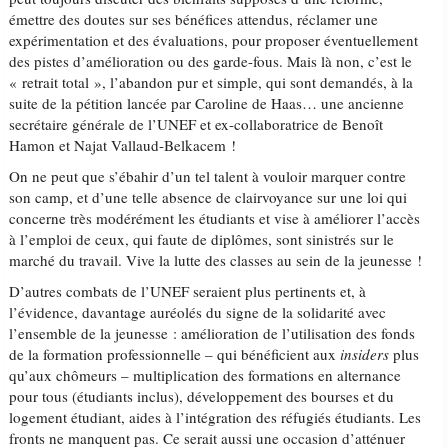
émettre des doutes sur ses bénéfices attendus, réclamer une
expérimentation et des évaluations, pour proposer éventuellement
des pistes d’amélioration ou des garde-fous. Mais là non, c’est le
« retrait total », l’abandon pur et simple, qui sont demandés, à la
suite de la pétition lancée par Caroline de Haas… une ancienne
secrétaire générale de l’UNEF et ex-collaboratrice de Benoît
Hamon et Najat Vallaud-Belkacem !
On ne peut que s’ébahir d’un tel talent à vouloir marquer contre
son camp, et d’une telle absence de clairvoyance sur une loi qui
concerne très modérément les étudiants et vise à améliorer l’accès
à l’emploi de ceux, qui faute de diplômes, sont sinistrés sur le
marché du travail. Vive la lutte des classes au sein de la jeunesse !
D’autres combats de l’UNEF seraient plus pertinents et, à
l’évidence, davantage auréolés du signe de la solidarité avec
l’ensemble de la jeunesse : amélioration de l’utilisation des fonds
de la formation professionnelle – qui bénéficient aux
insiders
plus
qu’aux chômeurs – multiplication des formations en alternance
pour tous (étudiants inclus), développement des bourses et du
logement étudiant, aides à l’intégration des réfugiés étudiants. Les
fronts ne manquent pas. Ce serait aussi une occasion d’atténuer