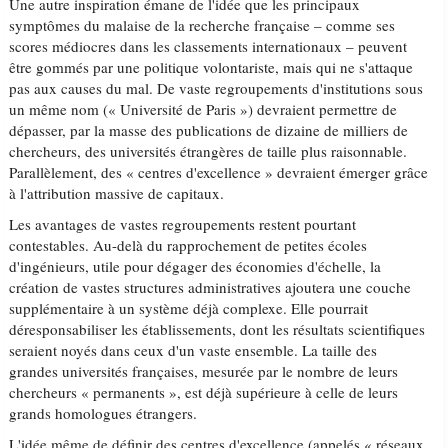
Une autre inspiration émane de l'idée que les principaux
symptômes du malaise de la recherche française – comme ses
scores médiocres dans les classements internationaux – peuvent
être gommés par une politique volontariste, mais qui ne s'attaque
pas aux causes du mal. De vaste regroupements d'institutions sous
un même nom (« Université de Paris ») devraient permettre de
dépasser, par la masse des publications de dizaine de milliers de
chercheurs, des universités étrangères de taille plus raisonnable.
Parallèlement, des « centres d'excellence » devraient émerger grâce
à l'attribution massive de capitaux.
Les avantages de vastes regroupements restent pourtant
contestables. Au-delà du rapprochement de petites écoles
d'ingénieurs, utile pour dégager des économies d'échelle, la
création de vastes structures administratives ajoutera une couche
supplémentaire à un système déjà complexe. Elle pourrait
déresponsabiliser les établissements, dont les résultats scientifiques
seraient noyés dans ceux d'un vaste ensemble. La taille des
grandes universités françaises, mesurée par le nombre de leurs
chercheurs « permanents », est déjà supérieure à celle de leurs
grands homologues étrangers.
L'idée même de définir des centres d'excellence (appelés « réseaux