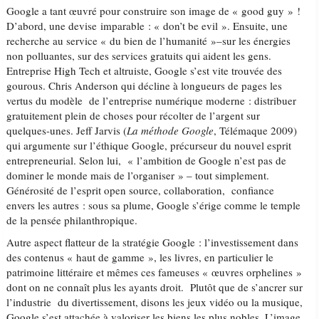
Google a tant œuvré pour construire son image de « good guy » !
D’abord, une devise imparable : « don’t be evil ». Ensuite, une
recherche au service « du bien de l’humanité »–sur les énergies
non polluantes, sur des services gratuits qui aident les gens.
Entreprise High Tech et altruiste, Google s’est vite trouvée des
gourous. Chris Anderson qui décline à longueurs de pages les
vertus du modèle de l’entreprise numérique moderne : distribuer
gratuitement plein de choses pour récolter de l’argent sur
quelques-unes. Jeff Jarvis (
La méthode Google
, Télémaque 2009)
qui argumente sur l’éthique Google, précurseur du nouvel esprit
entrepreneurial. Selon lui, « l’ambition de Google n’est pas de
dominer le monde mais de l’organiser » – tout simplement.
Générosité de l’esprit open source, collaboration, confiance
envers les autres : sous sa plume, Google s’érige comme le temple
de la pensée philanthropique.
Autre aspect flatteur de la stratégie Google : l’investissement dans
des contenus « haut de gamme », les livres, en particulier le
patrimoine littéraire et mêmes ces fameuses « œuvres orphelines »
dont on ne connaît plus les ayants droit. Plutôt que de s’ancrer sur
l’industrie du divertissement, disons les jeux vidéo ou la musique,
Google s’est attachée à valoriser les biens les plus nobles. L’image