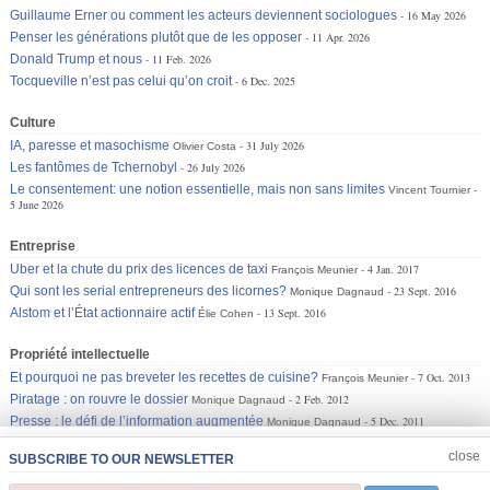
Guillaume Erner ou comment les acteurs deviennent sociologues
16 May 2026
Penser les générations plutôt que de les opposer
11 Apr. 2026
Donald Trump et nous
11 Feb. 2026
Tocqueville n’est pas celui qu’on croit
6 Dec. 2025
Culture
IA, paresse et masochisme
31 July 2026
Olivier Costa
Les fantômes de Tchernobyl
26 July 2026
Le consentement: une notion essentielle, mais non sans limites
Vincent Tournier
5 June 2026
Entreprise
Uber et la chute du prix des licences de taxi
4 Jan. 2017
François Meunier
Qui sont les serial entrepreneurs des licornes?
23 Sept. 2016
Monique Dagnaud
Alstom et l’État actionnaire actif
13 Sept. 2016
Élie Cohen
Propriété intellectuelle
Et pourquoi ne pas breveter les recettes de cuisine?
7 Oct. 2013
François Meunier
Piratage : on rouvre le dossier
2 Feb. 2012
Monique Dagnaud
Presse : le défi de l’information augmentée
5 Dec. 2011
Monique Dagnaud
JOIN US
CLOSE
close
SUBSCRIBE TO OUR NEWSLETTER