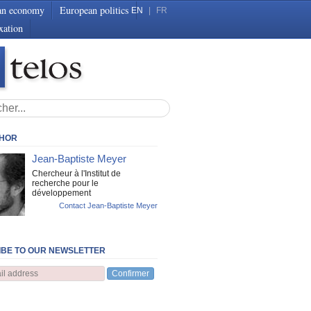
an economy
European politics
EN
|
FR
xation
THOR
Jean-Baptiste Meyer
Chercheur à l'Institut de
recherche pour le
développement
Contact Jean-Baptiste Meyer
BE TO OUR NEWSLETTER
Confirmer