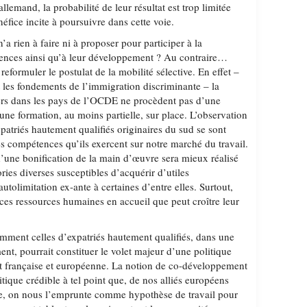
llemand, la probabilité de leur résultat est trop limitée
éfice incite à poursuivre dans cette voie.
’a rien à faire ni à proposer pour participer à la
ences ainsi qu’à leur développement ? Au contraire…
 reformuler le postulat de la mobilité sélective. En effet –
 les fondements de l’immigration discriminante – la
gers dans les pays de l’OCDE ne procèdent pas d’une
une formation, au moins partielle, sur place. L’observation
patriés hautement qualifiés originaires du sud se sont
es compétences qu’ils exercent sur notre marché du travail.
d’une bonification de la main d’œuvre sera mieux réalisé
ries diverses susceptibles d’acquérir d’utiles
tolimitation ex-ante à certaines d’entre elles. Surtout,
e ces ressources humaines en accueil que peut croître leur
amment celles d’expatriés hautement qualifiés, dans une
nt, pourrait constituer le volet majeur d’une politique
t française et européenne. La notion de co-développement
tique crédible à tel point que, de nos alliés européens
se, on nous l’emprunte comme hypothèse de travail pour