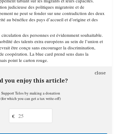
ement tablant sur les migrants et leurs capacités.
on judicieuse des politiques migratoire et de
pement ne peut se fonder sur une contradiction des deux
té au bénéfice des pays d’accueil et d’origine et des
e circulation des personnes est évidemment souhaitable.
mobilité des talents extra européens au sein de l’union et
evrait être conçu sans encourager la discrimination,
 de coopération. La blue card prend sens dans la
ais point le carton rouge.
close
d you enjoy this article?
Support Telos by making a donation
(for which you can get a tax write-off)
€