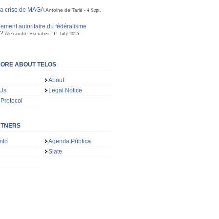
la crise de MAGA
4 Sept.
Antoine de Tarlé
ement autoritaire du fédéralisme
n?
11 July 2025
Alexandre Escudier
ORE ABOUT TELOS
About
 Us
Legal Notice
 Protocol
RTNERS
nfo
Agenda Pública
Slate