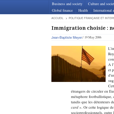
Business and society
Culture and socie
Global finance
Health
International a
ACCUEIL
POLITIQUE FRANÇAISE ET INTER
Immigration choisie : n
Jean-Baptiste Meyer
19 May 2006
L'i
Roy
con
A l
et 
d'u
sug
Cet
étrangers de circuler en Eu
métaphore footballistique, 
tandis que les détenteurs 
card
». Or cette logique de
socioprofessionnels, outre 