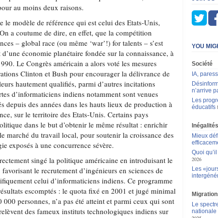
pour au moins deux raisons.
ue le modèle de référence qui est celui des Etats-Unis,
 On a coutume de dire, en effet, que la compétition
ces – global race (ou même ‘war’!) for talents – s’est
YOU MIG
 d’une économie planétaire fondée sur la connaissance, à
 1990. Le Congrès américain a alors voté les mesures
Société
rations Clinton et Bush pour encourager la délivrance de
IA, pares
leurs hautement qualifiés, parmi d’autres incitations
Désinform
n’arrive p
hortes d’informaticiens indiens notamment sont venues
Les progr
llés depuis des années dans les hauts lieux de production à
éducatifs
nce, sur le territoire des Etats-Unis. Certains pays
olitique dans le but d’obtenir le même résultat : enrichir
Inégalité
le marché du travail local, pour soutenir la croissance des
Mieux déf
efficacem
gie exposés à une concurrence sévère.
Quoi qu’il
ectement singé la politique américaine en introduisant le
2026
favorisant le recrutement d’ingénieurs en sciences de
Les «jour
intergéné
écifiquement celui d’informaticiens indiens. Ce programme
 résultats escomptés : le quota fixé en 2001 et jugé minimal
Migration
0 000 personnes, n’a pas été atteint et parmi ceux qui sont
Le spectr
relèvent des fameux instituts technologiques indiens sur
nationale