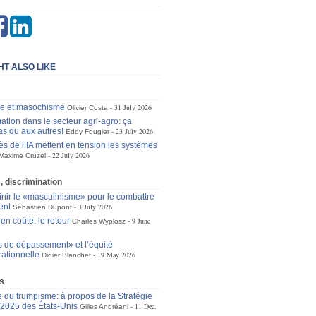
HT ALSO LIKE
se et masochisme
31 July 2026
Olivier Costa
ation dans le secteur agri-agro: ça
as qu’aux autres!
23 July 2026
Eddy Fougier
ès de l’IA mettent en tension les systèmes
22 July 2026
Maxime Cruzel
s, discrimination
inir le «masculinisme» pour le combattre
ent
3 July 2026
Sébastien Dupont
 en coûte: le retour
9 June
Charles Wyplosz
s de dépassement» et l’équité
rationnelle
19 May 2026
Didier Blanchet
s
e du trumpisme: à propos de la Stratégie
 2025 des États-Unis
11 Dec.
Gilles Andréani