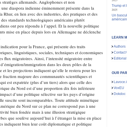
2025
les stratèges allemands. Anglophones et non
Trump et 
 une diaspora indienne éminemment présente dans la
2025
la Rhur, en lien avec des industries, des pratiques et des
Un bascul
e des standards technologiques américains plutôt
américai
ndiens ont peu répondu à l’appel. Et la nouvelle politique
alents mise en place depuis lors en Allemagne ne déclenche
.
LEARN M
 indication pour la France, qui présente des traits
Authors
toriques, linguistiques, sociales, techniques et économiques
Contact
s flux migratoires. Ainsi, l’intensité migratoire entre
Editorial
x d’émigration/immigration dans les deux pôles de la
 et les projections indiquent qu’elle le restera pour les
OUR PA
ne fraction majeure des communautés scientifiques et
ui est expatriée (plus d’un tiers) alors que celle des
Lavoce.i
ique du Nord est d’une proportion dix fois inférieure
VoxEU
’impact d’une politique sélective sur les pays d’origine
Dokdoc
elle suscite sont incomparables. Toute attitude mimétique
’Amérique du Nord sur ce plan ne correspond pas à une
ivité bien fondée mais à une illusion stratégique
rbes que soulève aujourd’hui à l’étranger la mise en place
ves indiquent bien leur coût diplomatique et politique