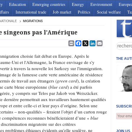
ty
Education
Emerging countries
Energy
Environment
Europe
ffairs
International trade
Job market
Politics
Social welfare
Ta
NATIONALE
MIGRATIONS
e singeons pas l'Amérique
Print
Facebook
X
LinkedIn
Email
mmigration choisie fait débat en Europe. Après le
THE AU
aume-Uni et l'Allemagne, la France envisage de s'y
vertir à travers la nouvelle loi Sarkozy sur l'immigration.
'image de la fameuse carte verte américaine de résidence
permis de travail aux étrangers (
green card
), la création
ne carte bleue européenne (
blue card
) a été parfois
gérée, y compris sur Telos par Jakob von Weiszäcker.
te dernière permettrait aux travailleurs hautement qualifiés
rope et entre celle-ci et leur pays d’origine. Selon une
SUBSCRI
certains – non-qualifiés – feraient l’objet d’un carton rouge
de compétences reconnues bénéficieraient d’une «
blue
 discrimination migratoire sur des critères
les problèmes éthiques évidents qu'elle soulève, ne
JOIN US