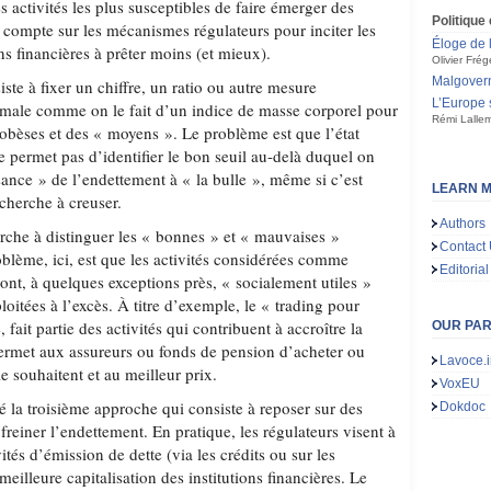
es activités les plus susceptibles de faire émerger des
Politiqu
 compte sur les mécanismes régulateurs pour inciter les
Éloge de 
ons financières à prêter moins (et mieux).
Olivier Frég
Malgovern
te à fixer un chiffre, un ratio ou autre mesure
L’Europe 
ptimale comme on le fait d’un indice de masse corporel pour
Rémi Lalle
 obèses et des « moyens ». Le problème est que l’état
 permet pas d’identifier le bon seuil au-delà duquel on
ance » de l’endettement à « la bulle », même si c’est
LEARN M
cherche à creuser.
Authors
che à distinguer les « bonnes » et « mauvaises »
Contact
roblème, ici, est que les activités considérées comme
Editorial
ont, à quelques exceptions près, « socialement utiles »
loitées à l’excès. À titre d’exemple, le « trading pour
fait partie des activités qui contribuent à accroître la
OUR PA
 permet aux assureurs ou fonds de pension d’acheter ou
Lavoce.i
le souhaitent et au meilleur prix.
VoxEU
é la troisième approche qui consiste à reposer sur des
Dokdoc
freiner l’endettement. En pratique, les régulateurs visent à
vités d’émission de dette (via les crédits ou sur les
illeure capitalisation des institutions financières. Le