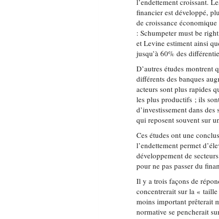
l’endettement croissant. L
financier est développé, pl
de croissance économique e
: Schumpeter must be righ
et Levine estiment ainsi que
jusqu’à 60% des différenti
D’autres études montrent q
différents des banques augm
acteurs sont plus rapides q
les plus productifs ; ils so
d’investissement dans des s
qui reposent souvent sur u
Ces études ont une conclusi
l’endettement permet d’éle
développement de secteurs à
pour ne pas passer du fina
Il y a trois façons de répo
concentrerait sur la « taill
moins important prêterait 
normative se pencherait su