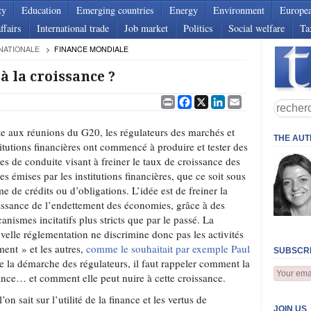
ty
Education
Emerging countries
Energy
Environment
Europe
ffairs
International trade
Job market
Politics
Social welfare
Ta
NATIONALE
FINANCE MONDIALE
 à la croissance ?
Print
Facebook
X
LinkedIn
Email
te aux réunions du G20, les régulateurs des marchés et
THE AU
titutions financières ont commencé à produire et tester des
es de conduite visant à freiner le taux de croissance des
tes émises par les institutions financières, que ce soit sous
me de crédits ou d’obligations. L’idée est de freiner la
issance de l’endettement des économies, grâce à des
anismes incitatifs plus stricts que par le passé. La
velle réglementation ne discrimine donc pas les activités
ment » et les autres,
comme le souhaitait par exemple Paul
SUBSCRI
 la démarche des régulateurs, il faut rappeler comment la
ssance… et comment elle peut nuire à cette croissance.
n sait sur l’utilité de la finance et les vertus de
JOIN US