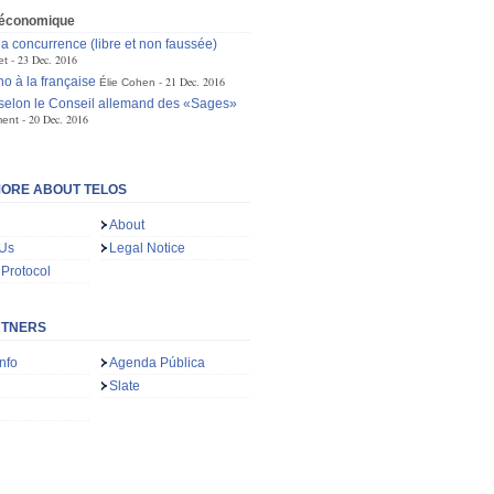
e économique
la concurrence (libre et non faussée)
23 Dec. 2016
et
o à la française
21 Dec. 2016
Élie Cohen
selon le Conseil allemand des «Sages»
20 Dec. 2016
ment
ORE ABOUT TELOS
About
 Us
Legal Notice
 Protocol
RTNERS
nfo
Agenda Pública
Slate