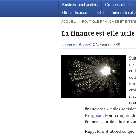
Business and society
Culture and socie
Global finance
Health
International a
ACCUEIL
POLITIQUE FRANÇAISE ET INTER
La finance est-elle utile
Laurence Boone
8 November 2009
Sui
ins
cod
det
for
cro
méc
nou
financières « utiles sociale
Krugman
. Pour comprendre
finance est utile à la croi
Rappelons d’abord ce que l’o