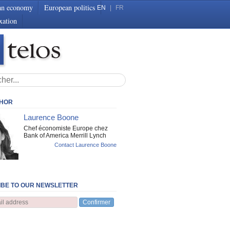
an economy
European politics
EN
|
FR
xation
THOR
Laurence Boone
Chef économiste Europe chez
Bank of America Merrill Lynch
Contact Laurence Boone
BE TO OUR NEWSLETTER
Confirmer