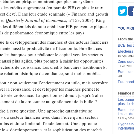
es études empiriques montrent que plus un système
us les crédits augmentent (en part de PIB) et plus le taux
st élevé. Dans leur étude séminale (« Finance and growth
t »,
Quarterly Journal of Economics
, n°153, 2003), King
 les différentiels de ratio crédit sur PIB peuvent expliquer
YOU MIG
els de performance économique entre les pays.
From the
ue le développement des marchés et des acteurs financiers
BCE: les 
ente aussi la productivité de l’économie. En effet, ces
Électeurs 
ue les banques pour réallouer le capital vers les secteurs
16 Apr. 2012
nt aussi plus agiles, plus prompts à saisir les opportunités
Zone euro
3 Dec. 2011
ecteurs de croissance. Les crédits bancaires traditionnels,
Euro : une
ne relation historique de confiance, sont moins mobiles.
2011
on : non seulement l’endettement est utile, mais accroître
Eurobond :
ver la croissance, et développer les marchés permet le
Finance 
 forte croissance. La question est donc : jusqu’où aller
Les banqu
ncement de la croissance au gonflement de la bulle ?
plus de r
ndre à cette question. Une approche quantitative se
Banques c
limites d
e » du secteur financier avec dans l’idée qu’un secteur
25 May 2026
moins et donc limiterait l’endettement. Une approche
Cygnes no
internatio
r le « développement » et la sophistication des marchés