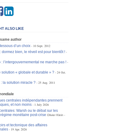
HT ALSO LIKE
 same author
dessous d’un choix
10 Sept. 2012
: dormez bien, le réveil est pour bientôt !
 : l’intergouvernemental ne marche pas !
 solution « globale et durable » ?
24 Oct.
 la solution miracle ?
25 Aug. 2011
mondiale
es centrales indépendantes prennent
isques, et non moins
1 July 2026
entrales: Warsh ou le débat sur les
u régime monétaire post-crise
Olivier Klein
irs et tectonique des affaires
nales
19 Apr. 2026