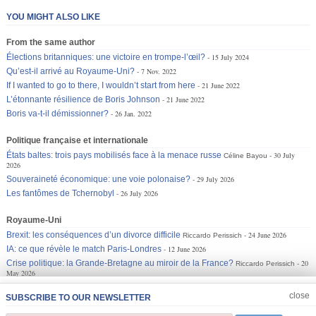
YOU MIGHT ALSO LIKE
From the same author
Élections britanniques: une victoire en trompe-l’œil?
15 July 2024
Qu’est-il arrivé au Royaume-Uni?
7 Nov. 2022
If I wanted to go to there, I wouldn’t start from here
21 June 2022
L’étonnante résilience de Boris Johnson
21 June 2022
Boris va-t-il démissionner?
26 Jan. 2022
Politique française et internationale
États baltes: trois pays mobilisés face à la menace russe
30 July
Céline Bayou
2026
Souveraineté économique: une voie polonaise?
29 July 2026
Les fantômes de Tchernobyl
26 July 2026
Royaume-Uni
Brexit: les conséquences d’un divorce difficile
24 June 2026
Riccardo Perissich
IA: ce que révèle le match Paris-Londres
12 June 2026
Crise politique: la Grande-Bretagne au miroir de la France?
20
Riccardo Perissich
May 2026
JOIN US
CLOSE
close
SUBSCRIBE TO OUR NEWSLETTER