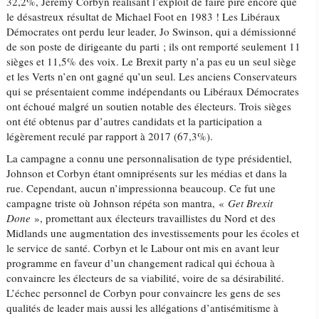
32,2%, Jeremy Corbyn réalisant l’exploit de faire pire encore que
le désastreux résultat de Michael Foot en 1983 ! Les Libéraux
Démocrates ont perdu leur leader, Jo Swinson, qui a démissionné
de son poste de dirigeante du parti ; ils ont remporté seulement 11
sièges et 11,5% des voix. Le Brexit party n’a pas eu un seul siège
et les Verts n’en ont gagné qu’un seul. Les anciens Conservateurs
qui se présentaient comme indépendants ou Libéraux Démocrates
ont échoué malgré un soutien notable des électeurs. Trois sièges
ont été obtenus par d’autres candidats et la participation a
légèrement reculé par rapport à 2017 (67,3%).
La campagne a connu une personnalisation de type présidentiel,
Johnson et Corbyn étant omniprésents sur les médias et dans la
rue. Cependant, aucun n’impressionna beaucoup. Ce fut une
campagne triste où Johnson répéta son mantra, «
Get Brexit
Done
», promettant aux électeurs travaillistes du Nord et des
Midlands une augmentation des investissements pour les écoles et
le service de santé. Corbyn et le Labour ont mis en avant leur
programme en faveur d’un changement radical qui échoua à
convaincre les électeurs de sa viabilité, voire de sa désirabilité.
L’échec personnel de Corbyn pour convaincre les gens de ses
qualités de leader mais aussi les allégations d’antisémitisme à