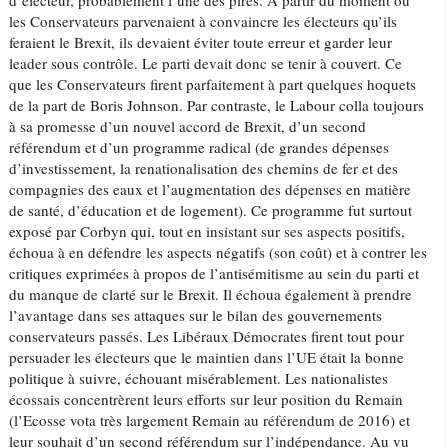
d’électeur, probablement l’une des pires. À partir du moment où
les Conservateurs parvenaient à convaincre les électeurs qu’ils
feraient le Brexit, ils devaient éviter toute erreur et garder leur
leader sous contrôle. Le parti devait donc se tenir à couvert. Ce
que les Conservateurs firent parfaitement à part quelques hoquets
de la part de Boris Johnson. Par contraste, le Labour colla toujours
à sa promesse d’un nouvel accord de Brexit, d’un second
référendum et d’un programme radical (de grandes dépenses
d’investissement, la renationalisation des chemins de fer et des
compagnies des eaux et l’augmentation des dépenses en matière
de santé, d’éducation et de logement). Ce programme fut surtout
exposé par Corbyn qui, tout en insistant sur ses aspects positifs,
échoua à en défendre les aspects négatifs (son coût) et à contrer les
critiques exprimées à propos de l’antisémitisme au sein du parti et
du manque de clarté sur le Brexit. Il échoua également à prendre
l’avantage dans ses attaques sur le bilan des gouvernements
conservateurs passés. Les Libéraux Démocrates firent tout pour
persuader les électeurs que le maintien dans l’UE était la bonne
politique à suivre, échouant misérablement. Les nationalistes
écossais concentrèrent leurs efforts sur leur position du Remain
(l’Ecosse vota très largement Remain au référendum de 2016) et
leur souhait d’un second référendum sur l’indépendance. Au vu