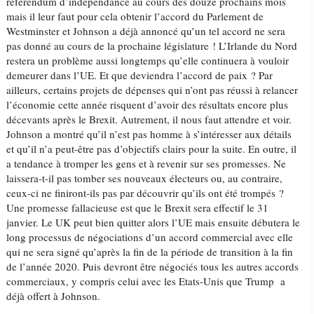
référendum d’indépendance au cours des douze prochains mois
mais il leur faut pour cela obtenir l’accord du Parlement de
Westminster et Johnson a déjà annoncé qu’un tel accord ne sera
pas donné au cours de la prochaine législature ! L’Irlande du Nord
restera un problème aussi longtemps qu’elle continuera à vouloir
demeurer dans l’UE. Et que deviendra l’accord de paix ? Par
ailleurs, certains projets de dépenses qui n’ont pas réussi à relancer
l’économie cette année risquent d’avoir des résultats encore plus
décevants après le Brexit. Autrement, il nous faut attendre et voir.
Johnson a montré qu’il n’est pas homme à s’intéresser aux détails
et qu’il n’a peut-être pas d’objectifs clairs pour la suite. En outre, il
a tendance à tromper les gens et à revenir sur ses promesses. Ne
laissera-t-il pas tomber ses nouveaux électeurs ou, au contraire,
ceux-ci ne finiront-ils pas par découvrir qu’ils ont été trompés ?
Une promesse fallacieuse est que le Brexit sera effectif le 31
janvier. Le UK peut bien quitter alors l’UE mais ensuite débutera le
long processus de négociations d’un accord commercial avec elle
qui ne sera signé qu’après la fin de la période de transition à la fin
de l’année 2020. Puis devront être négociés tous les autres accords
commerciaux, y compris celui avec les Etats-Unis que Trump a
déjà offert à Johnson.