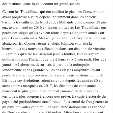
des résultats, cette ligne a connu un grand succès.
Ce sont les Travaillistes qui ont souffert le plus, les Conservateurs
ayant progressé à leurs dépens, notamment dans les anciens
bastions travaillistes du Nord et des Midlands dont nombre d’entre
eux avaient voté en 2016 en faveur du Leave. Les Travaillistes ont
perdu des sièges qu’ils avaient tenus depuis cinquante années ou
plus. Leur soi-disant « Mur rouge » dans ces terres fut bel et bien
abattu par les Conservateurs et Boris Johnson souhaita la
bienvenue à ses nouveaux électeurs dans son discours de victoire.
Il a promis qu’il ne les laisserait jamais tomber, leur accordant
qu’ils n’ont pour l’instant que prêté leurs voix à son parti. Plus que
jamais, le Labour est désormais le parti de la métropole
londonienne et des grandes villes des classes moyennes, ayant
perdu le soutien des ouvriers dans ses anciens bastions du nord.
Bien que ces évolutions soient en cours depuis les années 80 et
aient été très marquées en 2017, les élections de cette année
marquent le plus grand basculement jamais observé dans ces
territoires, plus prononcé encore que prévu. La carte électorale du
pays a été profondément transformée – l’essentiel de l’Angleterre et
du pays de Galles est bleu, l’Ecosse jaune nationaliste et l’Irlande
du Nord de plus en plus vert irlandais. Attendons que s’écoulent