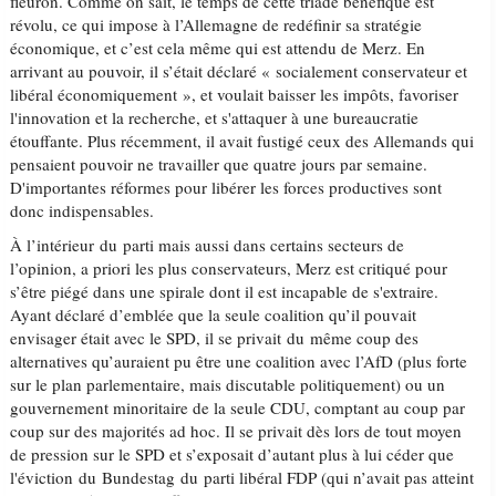
fleuron. Comme on sait, le temps de cette triade bénéfique est
révolu, ce qui impose à l’Allemagne de redéfinir sa stratégie
économique, et c’est cela même qui est attendu de Merz. En
arrivant au pouvoir, il s’était déclaré « socialement conservateur et
libéral économiquement », et voulait baisser les impôts, favoriser
l'innovation et la recherche, et s'attaquer à une bureaucratie
étouffante. Plus récemment, il avait fustigé ceux des Allemands qui
pensaient pouvoir ne travailler que quatre jours par semaine.
D'importantes réformes pour libérer les forces productives sont
donc indispensables.
À l’intérieur du parti mais aussi dans certains secteurs de
l’opinion, a priori les plus conservateurs, Merz est critiqué pour
s’être piégé dans une spirale dont il est incapable de s'extraire.
Ayant déclaré d’emblée que la seule coalition qu’il pouvait
envisager était avec le SPD, il se privait du même coup des
alternatives qu’auraient pu être une coalition avec l’AfD (plus forte
sur le plan parlementaire, mais discutable politiquement) ou un
gouvernement minoritaire de la seule CDU, comptant au coup par
coup sur des majorités ad hoc. Il se privait dès lors de tout moyen
de pression sur le SPD et s’exposait d’autant plus à lui céder que
l'éviction du Bundestag du parti libéral FDP (qui n’avait pas atteint