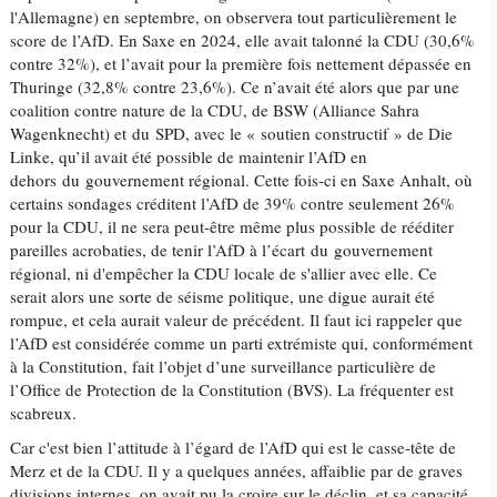
l'Allemagne) en septembre, on observera tout particulièrement le
score de l’AfD. En Saxe en 2024, elle avait talonné la CDU (30,6%
contre 32%), et l’avait pour la première fois nettement dépassée en
Thuringe (32,8% contre 23,6%). Ce n’avait été alors que par une
coalition contre nature de la CDU, de BSW (Alliance Sahra
Wagenknecht) et du SPD, avec le « soutien constructif » de Die
Linke, qu’il avait été possible de maintenir l’AfD en
dehors du gouvernement régional. Cette fois-ci en Saxe Anhalt, où
certains sondages créditent l’AfD de 39% contre seulement 26%
pour la CDU, il ne sera peut-être même plus possible de rééditer
pareilles acrobaties, de tenir l’AfD à l’écart du gouvernement
régional, ni d'empêcher la CDU locale de s'allier avec elle. Ce
serait alors une sorte de séisme politique, une digue aurait été
rompue, et cela aurait valeur de précédent. Il faut ici rappeler que
l’AfD est considérée comme un parti extrémiste qui, conformément
à la Constitution, fait l’objet d’une surveillance particulière de
l’Office de Protection de la Constitution (BVS). La fréquenter est
scabreux.
Car c'est bien l’attitude à l’égard de l’AfD qui est le casse-tête de
Merz et de la CDU. Il y a quelques années, affaiblie par de graves
divisions internes, on avait pu la croire sur le déclin, et sa capacité