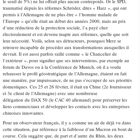
le seuil de 5%) ne lui offrait plus aucun contrepoids. Or le SPD,
traumatisé depuis les réformes Schröder, dites « Harz », qui ont
permis à l’Allemagne de ne plus être « l’homme malade de
l’Europe » qu’elle était au début des années 2000, mais au prix
d’une réduction de la protection sociale, l’a payé cher
électoralement et est devenu inapte aux réformes, quelle que soit
leur nécessité. Voilà, selon ses détracteurs, pourquoi Merz se
retrouve incapable de procéder aux transformations auxquelles il
devrait. Il est aussi parfois raillé comme « le Chancelier de
l’extérieur », pour signifier que ses interventions, par exemple au
forum de Davos ou à la Conférence de Munich, où il a voulu
rehausser le profil géostratégique de l’Allemagne, étaient en fait
une manière, par impuissance, de ne pas s'occuper de ses priorités
domestiques. Ces 25 et 26 février, il était en Chine (2e fournisseur
et 3e client de l’Allemagne) avec une nombreuse
délégation du DAX 50 (le CAC 40 allemand) pour préserver les
liens commerciaux et développer les contacts avec les entreprises
chinoises innovantes.
Pour un observateur français, il y a comme un air de déjà vu dans
cette situation, par référence à la faiblesse d’un Macron en bout de
course. Cela suggère que, de part et d’autre du Rhin, les deux