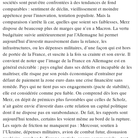
sociétés sont peut-être confrontées à des tendances de fond
comparables : sentiment de déclin, vieillissement et moindre
appétence pour l'innovation, tentation populiste. Mais la
comparaison s'arrête là car, quelles que soient ses faiblesses, Merz
dispose de beaucoup plus de marges que n’en a Macron. La vertu
budgétaire suivie antérieurement par l’Allemagne lui permet
aujourd'hui d'investir massivement dans la relance, les
infrastructures, ou les dépenses militaires, d’une façon qui est hors
de portée de la France, et suscite à la fois sa crainte et son envie. Il
convient de noter que l’image de la France en Allemagne est en
général exécrable : pays englué dans ses déficits et incapable de les
maîtriser, elle risque par son poids économique d'entraîner par
défaut de paiement la zone euro dans une crise financière sans
remède. Pays qui ne tient pas ses engagements (pacte de stabilité),
elle est considérée comme peu fiable. On comprend dès lors que
Merz, en dépit de prémices plus favorables que celles de Scholz,
n’ait guère envie d'investir dans cette relation un capital politique
dont il ne dispose pas en surabondance. De fait, les rapports sont
aujourd'hui tendus, certains les voient même au bord de la rupture.
Les sujets de friction ne manquent pas : Mercosur, soutien à
l’Ukraine, dépenses militaires, avion de combat futur, dissuasion
nucléaire, eurobonds, Europe spatiale, guerre commerciale... tout