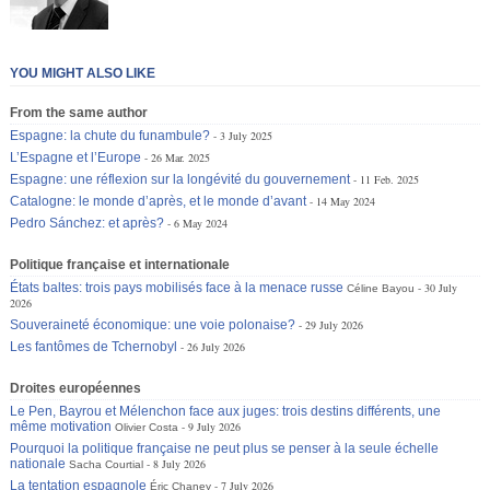
YOU MIGHT ALSO LIKE
From the same author
Espagne: la chute du funambule?
3 July 2025
L’Espagne et l’Europe
26 Mar. 2025
Espagne: une réflexion sur la longévité du gouvernement
11 Feb. 2025
Catalogne: le monde d’après, et le monde d’avant
14 May 2024
Pedro Sánchez: et après?
6 May 2024
Politique française et internationale
États baltes: trois pays mobilisés face à la menace russe
30 July
Céline Bayou
2026
Souveraineté économique: une voie polonaise?
29 July 2026
Les fantômes de Tchernobyl
26 July 2026
Droites européennes
Le Pen, Bayrou et Mélenchon face aux juges: trois destins différents, une
même motivation
9 July 2026
Olivier Costa
Pourquoi la politique française ne peut plus se penser à la seule échelle
nationale
8 July 2026
Sacha Courtial
La tentation espagnole
7 July 2026
Éric Chaney