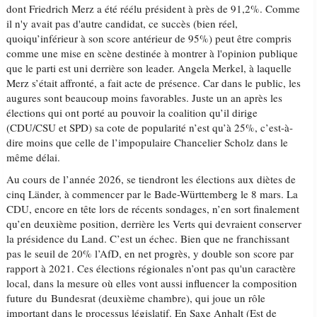
dont Friedrich Merz a été réélu président à près de 91,2%. Comme
il n'y avait pas d'autre candidat, ce succès (bien réel,
quoiqu’inférieur à son score antérieur de 95%) peut être compris
comme une mise en scène destinée à montrer à l'opinion publique
que le parti est uni derrière son leader. Angela Merkel, à laquelle
Merz s’était affronté, a fait acte de présence. Car dans le public, les
augures sont beaucoup moins favorables. Juste un an après les
élections qui ont porté au pouvoir la coalition qu’il dirige
(CDU/CSU et SPD) sa cote de popularité n’est qu’à 25%, c’est-à-
dire moins que celle de l’impopulaire Chancelier Scholz dans le
même délai.
Au cours de l’année 2026, se tiendront les élections aux diètes de
cinq Länder, à commencer par le Bade-Württemberg le 8 mars. La
CDU, encore en tête lors de récents sondages, n’en sort finalement
qu’en deuxième position, derrière les Verts qui devraient conserver
la présidence du Land. C’est un échec. Bien que ne franchissant
pas le seuil de 20% l’AfD, en net progrès, y double son score par
rapport à 2021. Ces élections régionales n’ont pas qu'un caractère
local, dans la mesure où elles vont aussi influencer la composition
future du Bundesrat (deuxième chambre), qui joue un rôle
important dans le processus législatif. En Saxe Anhalt (Est de