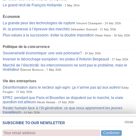
Le grand récit de François Hollande
2 May 2016
Économie
La grande peur des technologies de rupture
24 July 2026
Vincent Champain
IA: la promesse à l’épreuve des marchés
21 July 2026
Sébastien Guinard
Plus-values à la succession: éviter la double imposition
20 July 2026
Olivier Klein
Politique de la concurrence
Souveraineté économique: une voie polonaise?
29 July 2026
Inverser le décrochage européen: les pistes d’Antonin Bergeaud
27 June 2026
Marché de l’électricité: les interconnexions ne sont pas le problème, mais le
révélateur
7 May 2026
Étienne Borocco
Vie des entreprises
Désinformation dans le secteur agri-agro: ça n’arrive pas qu’aux autres!
Eddy
23 July 2026
Fougier
EPR2: pendant que Paris et Bruxelles se disputent sur le marché, la vraie
question est ailleurs
15 July 2026
Alexis Vessat
Rester humain face à l’IA générative: ce que nous apprennent les jeunes
travailleurs
14 July 2026
JOIN US
CLOSE
close
SUBSCRIBE TO OUR NEWSLETTER
Confirmer