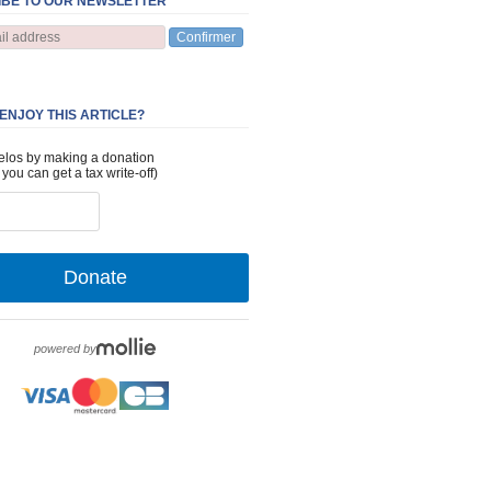
BE TO OUR NEWSLETTER
Confirmer
 ENJOY THIS ARTICLE?
elos by making a donation
 you can get a tax write-off)
Donate
powered by