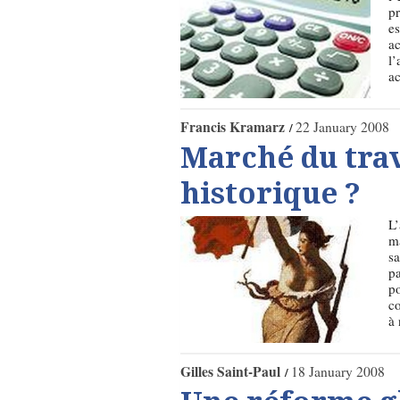
pr
es
ac
l’
ac
Francis Kramarz
22 January 2008
Marché du trav
historique ?
L’
ma
sa
pa
po
co
à 
Gilles Saint-Paul
18 January 2008