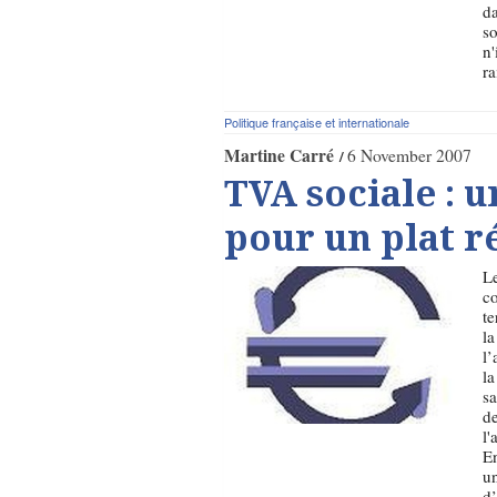
da
so
n'
r
Politique française et internationale
Martine Carré
6 November 2007
TVA sociale : u
pour un plat r
Le
co
t
la
l’
la
sa
de
l'
En
un
d’