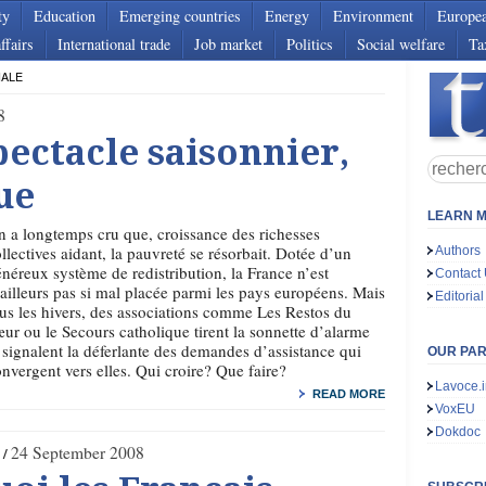
ty
Education
Emerging countries
Energy
Environment
Europe
ffairs
International trade
Job market
Politics
Social welfare
Ta
IALE
8
pectacle saisonnier,
ue
LEARN M
 a longtemps cru que, croissance des richesses
llectives aidant, la pauvreté se résorbait. Dotée d’un
Authors
néreux système de redistribution, la France n’est
Contact
ailleurs pas si mal placée parmi les pays européens. Mais
Editorial
us les hivers, des associations comme Les Restos du
ur ou le Secours catholique tirent la sonnette d’alarme
 signalent la déferlante des demandes d’assistance qui
OUR PA
nvergent vers elles. Qui croire? Que faire?
Lavoce.i
READ MORE
VoxEU
Dokdoc
24 September 2008