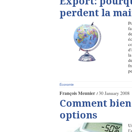
Export: pourqu
perdent la ma
Po
fa
de
éc
co
d'
la
de
fr
pe
Économie
François Meunier
30 January 2008
Comment bien 
options
Un
l’