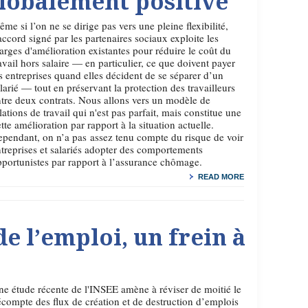
lobalement positive
me si l’on ne se dirige pas vers une pleine flexibilité,
accord signé par les partenaires sociaux exploite les
rges d'amélioration existantes pour réduire le coût du
avail hors salaire — en particulier, ce que doivent payer
s entreprises quand elles décident de se séparer d’un
larié — tout en préservant la protection des travailleurs
tre deux contrats. Nous allons vers un modèle de
lations de travail qui n'est pas parfait, mais constitue une
tte amélioration par rapport à la situation actuelle.
pendant, on n’a pas assez tenu compte du risque de voir
treprises et salariés adopter des comportements
portunistes par rapport à l’assurance chômage.
READ MORE
e l’emploi, un frein à
e étude récente de l'INSEE amène à réviser de moitié le
compte des flux de création et de destruction d’emplois