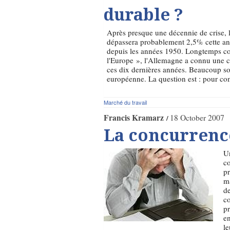
durable ?
Après presque une décennie de crise, 
dépassera probablement 2,5% cette ann
depuis les années 1950. Longtemps 
l'Europe », l'Allemagne a connu une c
ces dix dernières années. Beaucoup so
européenne. La question est : pour co
Marché du travail
Francis Kramarz
18 October 2007
La concurrence
Un
co
pr
ma
de
co
pr
en
le