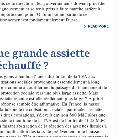
ns cette direction : les gouvernements doivent procéder
igneusement et se tenir prêts à faire marche arrière à
importe quel point. Or, une bonne partie de ce
aisonnement est fondamentalement fausse.
READ MORE
ne grande assiette
échauffé ?
s gains attendus d’une substitution de la TVA aux
tisations sociales proviennent essentiellement à long
erme comme à court terme du passage du financement de
 protection sociale vers une plus large assiette. Mais
assiette retenue est-elle réellement plus large ? A priori,
 réponse semble être affirmative. En France, la masse
lariale nette de cotisations sociales patronales, assiette
s dites cotisations, s'élève à environ 660 Md€ alors que
assiette théorique de la TVA est de l’ordre de 1025 Md€.
 faisant abstraction de la réaction des assiettes fiscales à
e modification des taux de prélèvement, une hausse
un point de TVA pourrait ainsi permettre à court terme la