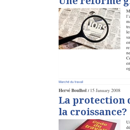
Une réforme g
Mê
l’
ma
tr
le
sa
en
re
ne
Ce
en
op
Marché du travail
Hervé Boulhol
15 January 2008
La protection d
la croissance?
Un
dé