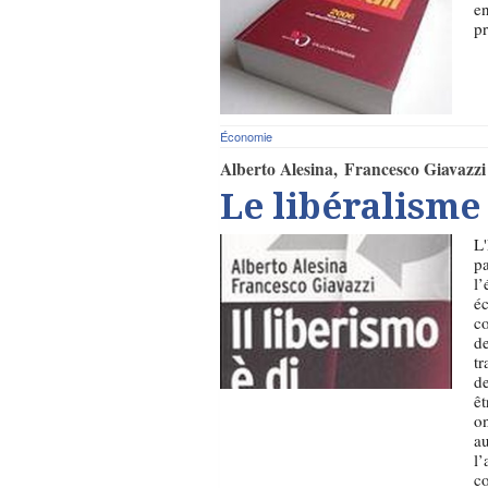
en
pr
Économie
Alberto Alesina
Francesco Giavazzi
Le libéralisme 
L'
pa
l’
éc
co
de
tr
de
êt
on
au
l’
c