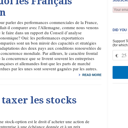
oi les Français
SUBSCRI
in
ur parler des performances commerciales de la France,
llait-il comparer avec l'Allemagne, comme nous venons
DID YOU
 le faire dans un rapport du Conseil d’analyse
onomique? Oui: les performances exportatrices
Support T
mparées sont un bon miroir des capacités et stratégies
(for which
adaptations des deux pays aux conditions renouvelées de
 concurrence mondiale. Par ailleurs, le caractère frontal
€
 la concurrence que se livrent souvent les entreprises
ançaises et allemandes font que les parts de marché
rdues par les unes sont souvent gagnées par les autres.
READ MORE
taxer les stocks
e stock-option est le droit d’acheter une action de
entreprise à une échéance donnée et à un prix