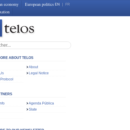
an economy
European politics
EN
|
FR
xation
ORE ABOUT TELOS
About
 Us
Legal Notice
 Protocol
RTNERS
nfo
Agenda Pública
Slate