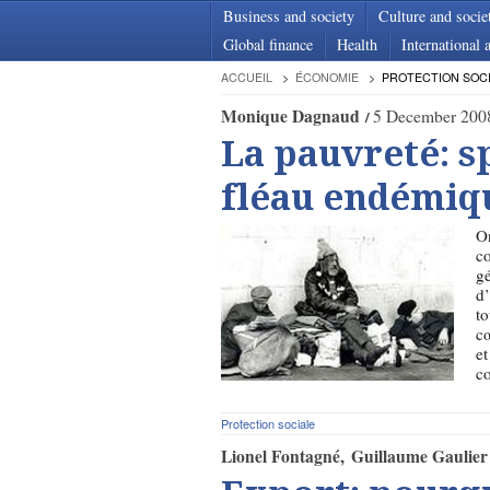
Business and society
Culture and socie
Global finance
Health
International a
ACCUEIL
ÉCONOMIE
PROTECTION SOC
Monique Dagnaud
5 December 200
La pauvreté: s
fléau endémiq
On
co
gé
d’
to
cœ
et
co
Protection sociale
Lionel Fontagné
Guillaume Gaulier