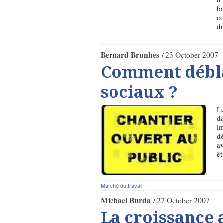
ba
co
d
Bernard Brunhes
23 October 2007
Comment débla
sociaux ?
Le
da
im
d
av
êt
Marché du travail
Michael Burda
22 October 2007
La croissance 