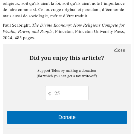
religieux, soit qu’ils aient la foi, soit qu’ils aient noté l’importance
de faire comme si. Cet ouvrage original et percutant, d’économie
mais aussi de sociologie, mérite d’être traduit.
Paul Seabright,
The Divine Economy: How Religions Compete for
Wealth, Power, and People
, Princeton, Princeton University Press,
2024, 485 pages.
close
Did you enjoy this article?
Support Telos by making a donation
(for which you can get a tax write-off)
€
Donate