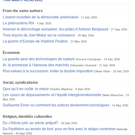
From the same authors
L’avenir incertain de la démocratie américaine
11 July 2026
Le phénomène RN
4 July 2026
Inverser le décrochage européen: les pistes d’Antonin Bergeaud
27 June 2026
Trois leçons de Joel Mokyr sur la croissance
30 May 2026
La guerre d’Europe de Vladimir Poutine
23 May 2026
Économie
La grande peur des technologies de rupture
24 July 2026
Vincent Champain
IA: la promesse à l’épreuve des marchés
21 July 2026
Sébastien Guinard
Plus-values à la succession: éviter la double imposition
20 July 2026
Olivier Klein
Social, syndicalisme
Quoi qu’il en coûte: le retour
9 June 2026
Charles Wyplosz
Les «jours de dépassement» et l’équité intergénérationnelle
19
Didier Blanchet
May 2026
Guillaume Erner ou comment les acteurs deviennent sociologues
16 May 2026
Religion, identités culturelles
Du «Siècle juif» au siècle antijuif?
28 June 2026
Du Panthéon au terrain de foot: pour en finir avec le religio-centrisme
Nathalie
26 June 2026
Heinich