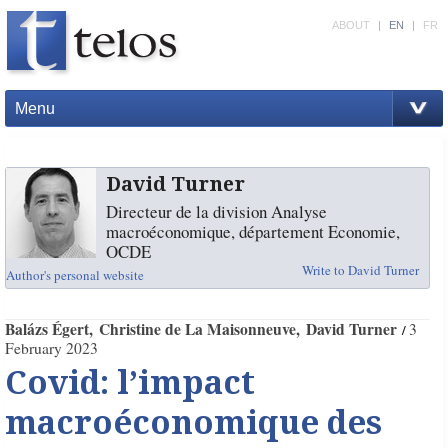
ABOUT
|
EN
|
FR
Menu
David Turner
Directeur de la division Analyse
macroéconomique, département Economie,
OCDE
Write to David Turner
Author's personal website
Balázs Égert
Christine de La Maisonneuve
David Turner
3
February 2023
Covid: l’impact
macroéconomique des