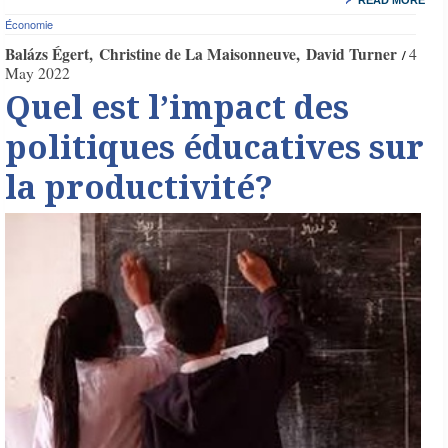
READ MORE
Économie
Balázs Égert
Christine de La Maisonneuve
David Turner
4
May 2022
Quel est l’impact des
politiques éducatives sur
la productivité?