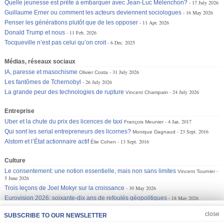
Quelle jeunesse est prête à embarquer avec Jean-Luc Mélenchon?
17 July 2026
Guillaume Erner ou comment les acteurs deviennent sociologues
16 May 2026
Penser les générations plutôt que de les opposer
11 Apr. 2026
Donald Trump et nous
11 Feb. 2026
Tocqueville n’est pas celui qu’on croit
6 Dec. 2025
Médias, réseaux sociaux
IA, paresse et masochisme
31 July 2026
Olivier Costa
Les fantômes de Tchernobyl
26 July 2026
La grande peur des technologies de rupture
24 July 2026
Vincent Champain
Entreprise
Uber et la chute du prix des licences de taxi
4 Jan. 2017
François Meunier
Qui sont les serial entrepreneurs des licornes?
23 Sept. 2016
Monique Dagnaud
Alstom et l’État actionnaire actif
13 Sept. 2016
Élie Cohen
Culture
Le consentement: une notion essentielle, mais non sans limites
Vincent Tournier
5 June 2026
Trois leçons de Joel Mokyr sur la croissance
30 May 2026
Eurovision 2026: soixante-dix ans de refoulés géopolitiques
18 May 2026
JOIN US
CLOSE
close
SUBSCRIBE TO OUR NEWSLETTER