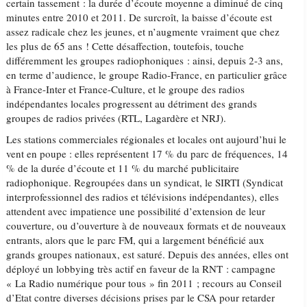
certain tassement : la durée d’écoute moyenne a diminué de cinq
minutes entre 2010 et 2011. De surcroît, la baisse d’écoute est
assez radicale chez les jeunes, et n’augmente vraiment que chez
les plus de 65 ans ! Cette désaffection, toutefois, touche
différemment les groupes radiophoniques : ainsi, depuis 2-3 ans,
en terme d’audience, le groupe Radio-France, en particulier grâce
à France-Inter et France-Culture, et le groupe des radios
indépendantes locales progressent au détriment des grands
groupes de radios privées (RTL, Lagardère et NRJ).
Les stations commerciales régionales et locales ont aujourd’hui le
vent en poupe : elles représentent 17 % du parc de fréquences, 14
% de la durée d’écoute et 11 % du marché publicitaire
radiophonique. Regroupées dans un syndicat, le SIRTI (Syndicat
interprofessionnel des radios et télévisions indépendantes), elles
attendent avec impatience une possibilité d’extension de leur
couverture, ou d’ouverture à de nouveaux formats et de nouveaux
entrants, alors que le parc FM, qui a largement bénéficié aux
grands groupes nationaux, est saturé. Depuis des années, elles ont
déployé un lobbying très actif en faveur de la RNT : campagne
« La Radio numérique pour tous » fin 2011 ; recours au Conseil
d’Etat contre diverses décisions prises par le CSA pour retarder