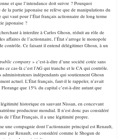
rdonne et que l’intendance doit suivre ? Pourquoi
e de la partie japonaise ne relève que de manipulations du
ui vaut pour l’État français actionnaire de long terme
tie japonaise ?
cherchant à interdire à Carlos Ghosn, réduit au rôle de
les affaires de l’actionnaire, l’État s’arroge le monopole
 de contrôle. Ce faisant il entend délégitimer Ghosn, à un
public company
» c’est-à-dire d’une société cotée sans
ns ce cas-là c’est l’AG qui tranche et le CA qui contrôle.
s administrateurs indépendants qui soutiennent Ghosn
ment actuel. L’État français, faut-il le rappeler, n’avait
oi Florange que 15% du capital c’est-à-dire autant que
légitimité historique en sauvant Nissan, en concevant
 quatrième producteur mondial. Il n’est donc pas considéré
e l’État Français, il a une légitimité propre.
me une compagnie dont l’actionnaire principal est Renault,
mé par Renault, est considéré comme le Shogun de