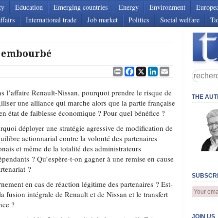
ty
Education
Emerging countries
Energy
Environment
Europe
ffairs
International trade
Job market
Politics
Social welfare
Ta
r embourbé
Print
Facebook
X
LinkedIn
Email
s l’affaire Renault-Nissan, pourquoi prendre le risque de
THE AU
giliser une alliance qui marche alors que la partie française
 en état de faiblesse économique ? Pour quel bénéfice ?
rquoi déployer une stratégie agressive de modification de
quilibre actionnarial contre la volonté des partenaires
onais et même de la totalité des administrateurs
épendants ? Qu’espère-t-on gagner à une remise en cause
artenariat ?
SUBSCRI
nement en cas de réaction légitime des partenaires ? Est-
la fusion intégrale de Renault et de Nissan et le transfert
nce ?
JOIN US