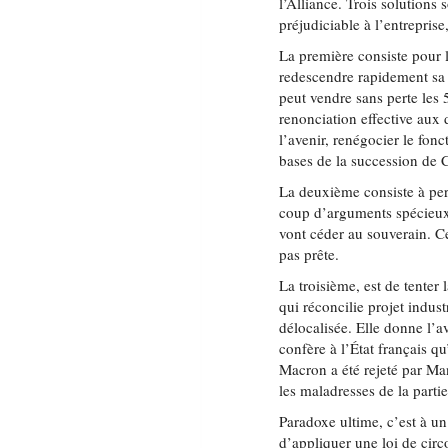
l’Alliance. Trois solutions
préjudiciable à l’entreprise,
La première consiste pour l’
redescendre rapidement sa 
peut vendre sans perte les 
renonciation effective aux 
l’avenir, renégocier le fonc
bases de la succession de 
La deuxième consiste à pers
coup d’arguments spécieux q
vont céder au souverain. Ce
pas prête.
La troisième, est de tenter 
qui réconcilie projet indust
délocalisée. Elle donne l’a
confère à l’État français q
Macron a été rejeté par Man
les maladresses de la partie
Paradoxe ultime, c’est à un 
d’appliquer une loi de ci