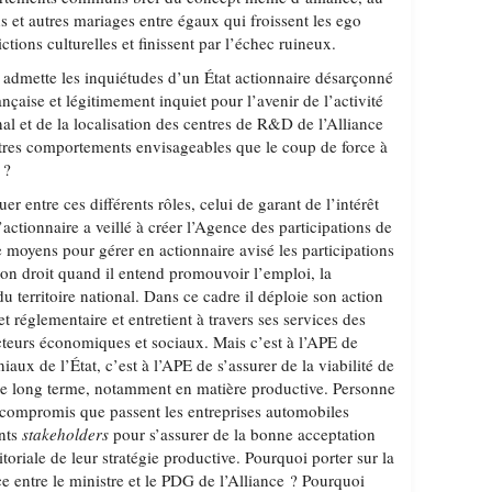
ns et autres mariages entre égaux qui froissent les ego
ictions culturelles et finissent par l’échec ruineux.
admette les inquiétudes d’un État actionnaire désarçonné
rançaise et légitimement inquiet pour l’avenir de l’activité
onal et de la localisation des centres de R&D de l’Alliance
autres comportements envisageables que le coup de force à
 ?
uer entre ces différents rôles, celui de garant de l’intérêt
’actionnaire a veillé à créer l’Agence des participations de
de moyens pour gérer en actionnaire avisé les participations
son droit quand il entend promouvoir l’emploi, la
du territoire national. Dans ce cadre il déploie son action
 réglementaire et entretient à travers ses services des
acteurs économiques et sociaux. Mais c’est à l’APE de
niaux de l’État, c’est à l’APE de s’assurer de la viabilité de
r le long terme, notamment en matière productive. Personne
x compromis que passent les entreprises automobiles
ents
stakeholders
pour s’assurer de la bonne acceptation
toriale de leur stratégie productive. Pourquoi porter sur la
ce entre le ministre et le PDG de l’Alliance ? Pourquoi