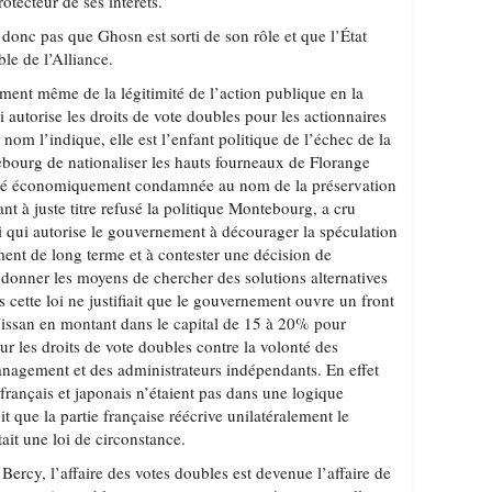
rotecteur de ses intérêts.
donc pas que Ghosn est sorti de son rôle et que l’État
ble de l’Alliance.
ement même de la légitimité de l’action publique en la
i autorise les droits de vote doubles pour les actionnaires
om l’indique, elle est l’enfant politique de l’échec de la
bourg de nationaliser les hauts fourneaux de Florange
ité économiquement condamnée au nom de la préservation
nt à juste titre refusé la politique Montebourg, a cru
oi qui autorise le gouvernement à décourager la spéculation
ement de long terme et à contester une décision de
e donner les moyens de chercher des solutions alternatives
 cette loi ne justifiait que le gouvernement ouvre un front
Nissan en montant dans le capital de 15 à 20% pour
r les droits de vote doubles contre la volonté des
anagement et des administrateurs indépendants. En effet
français et japonais n’étaient pas dans une logique
oit que la partie française réécrive unilatéralement le
était une loi de circonstance.
Bercy, l’affaire des votes doubles est devenue l’affaire de