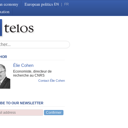
an economy
European politics
EN
|
FR
xation
THOR
Élie Cohen
Economiste, directeur de
recherche au CNRS
Contact Élie Cohen
BE TO OUR NEWSLETTER
Confirmer