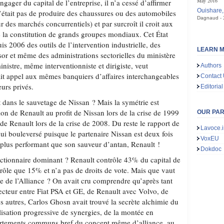
May 2016
gager du capital de l’entreprise, il n’a cessé d’affirmer
Ouishare,
n’était pas de produire des chaussures ou des automobiles
Dagnaud
des marchés concurrentiels) et par surcroît il croit aux
de la constitution de grands groupes mondiaux. Cet État
is 2006 des outils de l’intervention industrielle, des
LEARN M
sor et même des administrations sectorielles du ministère
inistre, même interventionniste et dirigiste, veut
Authors
fait appel aux mêmes banquiers d’affaires interchangeables
Contact
eurs privés.
Editorial
dans le sauvetage de Nissan ? Mais la symétrie est
tion de Renault au profit de Nissan lors de la crise de 1999
OUR PA
 de Renault lors de la crise de 2008. Du reste le rapport de
Lavoce.i
hui bouleversé puisque le partenaire Nissan est deux fois
VoxEU
t plus performant que son sauveur d’antan, Renault !
Dokdoc
ctionnaire dominant ? Renault contrôle 43% du capital de
trôle que 15% et n’a pas de droits de vote. Mais que vaut
égie de l’Alliance ? On avait cru comprendre qu’après tant
secteur entre Fiat PSA et GE, de Renault avec Volvo, de
es autres, Carlos Ghosn avait trouvé la secrète alchimie du
éalisation progressive de synergies, de la montée en
rtements communs bref du concept même d’alliance, au