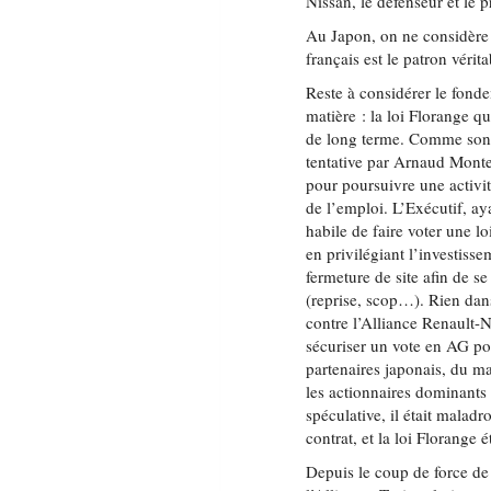
Nissan, le défenseur et le p
Au Japon, on ne considère 
français est le patron vérita
Reste à considérer le fond
matière : la loi Florange qu
de long terme. Comme son n
tentative par Arnaud Monte
pour poursuivre une activ
de l’emploi. L’Exécutif, aya
habile de faire voter une l
en privilégiant l’investiss
fermeture de site afin de s
(reprise, scop…). Rien dans
contre l’Alliance Renault-
sécuriser un vote en AG pou
partenaires japonais, du m
les actionnaires dominants 
spéculative, il était maladr
contrat, et la loi Florange 
Depuis le coup de force de 