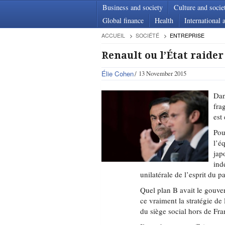
Business and society
Culture and socie
Global finance
Health
International a
ACCUEIL
SOCIÉTÉ
ENTREPRISE
Renault ou l’État raide
Élie Cohen
13 November 2015
Dan
fra
est
Pou
l’é
jap
ind
unilatérale de l’esprit du p
Quel plan B avait le gouver
ce vraiment la stratégie de 
du siège social hors de Fra