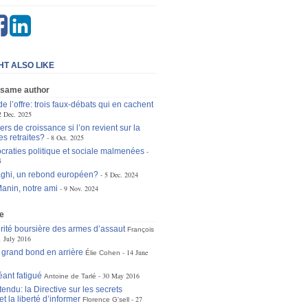
HT ALSO LIKE
 same author
de l’offre: trois faux-débats qui en cachent
2 Dec. 2025
ers de croissance si l’on revient sur la
es retraites?
8 Oct. 2025
raties politique et sociale malmenées
5
ghi, un rebond européen?
5 Dec. 2024
anin, notre ami
9 Nov. 2024
e
rité boursière des armes d’assaut
François
1 July 2016
grand bond en arrière
14 June
Élie Cohen
éant fatigué
30 May 2016
Antoine de Tarlé
ndu: la Directive sur les secrets
et la liberté d’informer
27
Florence G'sell