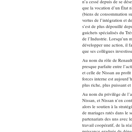
n’a cessé depuis de se désen
que la vocation d’un État 
(biens de consommation sur 
vertus de l’intégration et 
s’est de plus dépouillé depu
guichets spécialisés du Tré
de l’Industrie. Lorsqu’un m
développer une action, il 
que ses collègues investiss
Au nom du rôle de Renault 
presque parfaite entre l’ac
et celle de Nissan au profit
forces interne est aujourd’
plus riche, plus puissant e
Au nom du privilège de l’a
Nissan, et Nissan n’en con
alors le soutien à la strat
de mariages ratés dans le 
partenariats des uns avec l
travail coopératif, de la r
puissance graduée de dépa