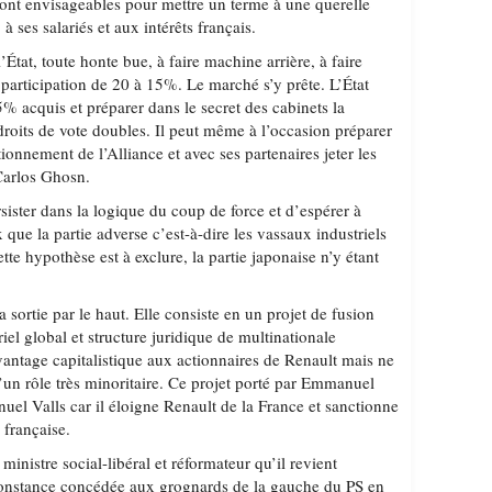
 sont envisageables pour mettre un terme à une querelle
 à ses salariés et aux intérêts français.
État, toute honte bue, à faire machine arrière, à faire
participation de 20 à 15%. Le marché s’y prête. L’État
5% acquis et préparer dans le secret des cabinets la
droits de vote doubles. Il peut même à l’occasion préparer
tionnement de l’Alliance et avec ses partenaires jeter les
Carlos Ghosn.
ister dans la logique du coup de force et d’espérer à
ue la partie adverse c’est-à-dire les vassaux industriels
tte hypothèse est à exclure, la partie japonaise n’y étant
la sortie par le haut. Elle consiste en un projet de fusion
riel global et structure juridique de multinationale
vantage capitalistique aux actionnaires de Renault mais ne
u’un rôle très minoritaire. Ce projet porté par Emmanuel
uel Valls car il éloigne Renault de la France et sanctionne
 française.
ministre social-libéral et réformateur qu’il revient
rconstance concédée aux grognards de la gauche du PS en