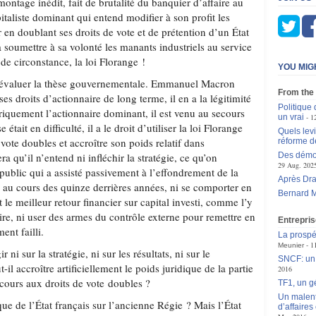
 montage inédit, fait de brutalité du banquier d’affaire au
pitaliste dominant qui entend modifier à son profit les
 en doublant ses droits de vote et de prétention d’un État
à soumettre à sa volonté les manants industriels au service
 de circonstance, la loi Florange !
YOU MIG
valuer la thèse gouvernementale. Emmanuel Macron
From the
es droits d’actionnaire de long terme, il en a la légitimité
Politique 
istoriquement l’actionnaire dominant, il est venu au secours
un vrai
1
était en difficulté, il a le droit d’utiliser la loi Florange
Quels levi
vote doubles et accroître son poids relatif dans
réforme d
a qu’il n’entend ni infléchir la stratégie, ce qu’on
Des démoc
29 Aug. 202
 public qui a assisté passivement à l’effondrement de la
Après Dra
e au cours des quinze derrières années, ni se comporter en
Bernard M
 le meilleur retour financier sur capital investi, comme l’y
ire, ni user des armes du contrôle externe pour remettre en
Entrepris
nt failli.
La prospé
1
Meunier
r ni sur la stratégie, ni sur les résultats, ni sur le
SNCF: un 
l accroître artificiellement le poids juridique de la partie
2016
ecours aux droits de vote doubles ?
TF1, un g
Un malente
ue de l’État français sur l’ancienne Régie ? Mais l’État
d’affaires 