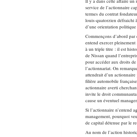
Il y a dans cette affaire un
service de l’actionnaire ca
termes du contrat fondateur
louis-quatorzien défraichi 
d’une orientation politique
Commençons d’abord par é
entend exercer pleinement s
à un triple titre : il est h
de Nissan quand l’entreprise 
pour accéder aux droits de 
l’actionnariat. On remarquer
attendrait d’un actionnaire
filière automobile français
actionnaire averti cherchant
invite le droit communauta
cause un éventuel manageme
Si l’actionnaire n’entend agi
management, pourquoi veut-i
de capital détenue par le r
Au nom de l’action historiq