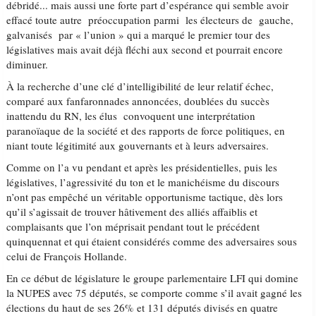
débridé... mais aussi une forte part d’espérance qui semble avoir
effacé toute autre préoccupation parmi les électeurs de gauche,
galvanisés par « l’union » qui a marqué le premier tour des
législatives mais avait déjà fléchi aux second et pourrait encore
diminuer.
À la recherche d’une clé d’intelligibilité de leur relatif échec,
comparé aux fanfaronnades annoncées, doublées du succès
inattendu du RN, les élus convoquent une interprétation
paranoïaque de la société et des rapports de force politiques, en
niant toute légitimité aux gouvernants et à leurs adversaires.
Comme on l’a vu pendant et après les présidentielles, puis les
législatives, l’agressivité du ton et le manichéisme du discours
n’ont pas empêché un véritable opportunisme tactique, dès lors
qu’il s’agissait de trouver hâtivement des alliés affaiblis et
complaisants que l’on méprisait pendant tout le précédent
quinquennat et qui étaient considérés comme des adversaires sous
celui de François Hollande.
En ce début de législature le groupe parlementaire LFI qui domine
la NUPES avec 75 députés, se comporte comme s’il avait gagné les
élections du haut de ses 26% et 131 députés divisés en quatre