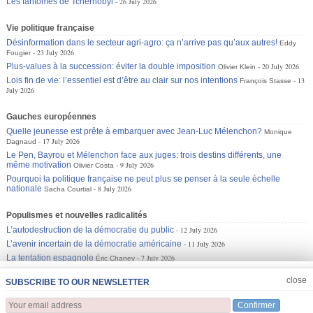
Les fantômes de Tchernobyl
26 July 2026
Vie politique française
Désinformation dans le secteur agri-agro: ça n’arrive pas qu’aux autres!
Eddy
23 July 2026
Fougier
Plus-values à la succession: éviter la double imposition
20 July 2026
Olivier Klein
Lois fin de vie: l’essentiel est d’être au clair sur nos intentions
13
François Stasse
July 2026
Gauches européennes
Quelle jeunesse est prête à embarquer avec Jean-Luc Mélenchon?
Monique
17 July 2026
Dagnaud
Le Pen, Bayrou et Mélenchon face aux juges: trois destins différents, une
même motivation
9 July 2026
Olivier Costa
Pourquoi la politique française ne peut plus se penser à la seule échelle
nationale
8 July 2026
Sacha Courtial
Populismes et nouvelles radicalités
L’autodestruction de la démocratie du public
12 July 2026
L’avenir incertain de la démocratie américaine
11 July 2026
La tentation espagnole
7 July 2026
Éric Chaney
JOIN US
CLOSE
close
SUBSCRIBE TO OUR NEWSLETTER
Confirmer