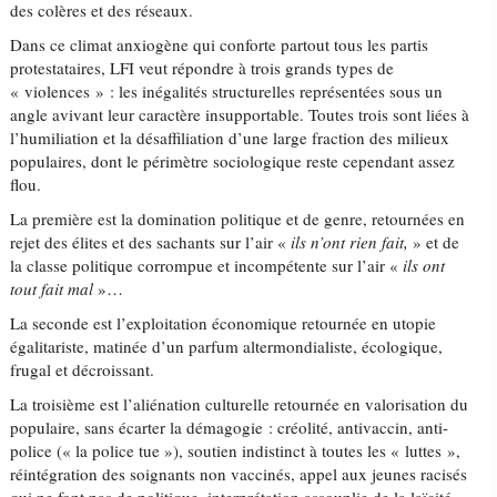
des colères et des réseaux.
Dans ce climat anxiogène qui conforte partout tous les partis
protestataires, LFI veut répondre à trois grands types de
« violences » : les inégalités structurelles représentées sous un
angle avivant leur caractère insupportable. Toutes trois sont liées à
l’humiliation et la désaffiliation d’une large fraction des milieux
populaires, dont le périmètre sociologique reste cependant assez
flou.
La première est la domination politique et de genre, retournées en
rejet des élites et des sachants sur l’air «
ils n’ont rien fait,
» et de
la classe politique corrompue et incompétente sur l’air «
ils ont
tout fait mal
»…
La seconde est l’exploitation économique retournée en utopie
égalitariste, matinée d’un parfum altermondialiste, écologique,
frugal et décroissant.
La troisième est l’aliénation culturelle retournée en valorisation du
populaire, sans écarter la démagogie : créolité, antivaccin, anti-
police (« la police tue »), soutien indistinct à toutes les « luttes »,
réintégration des soignants non vaccinés, appel aux jeunes racisés