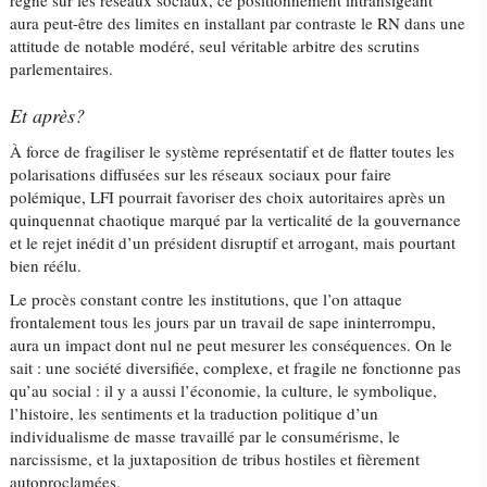
règne sur les réseaux sociaux, ce positionnement intransigeant
aura peut-être des limites en installant par contraste le RN dans une
attitude de notable modéré, seul véritable arbitre des scrutins
parlementaires.
Et après?
À force de fragiliser le système représentatif et de flatter toutes les
polarisations diffusées sur les réseaux sociaux pour faire
polémique, LFI pourrait favoriser des choix autoritaires après un
quinquennat chaotique marqué par la verticalité de la gouvernance
et le rejet inédit d’un président disruptif et arrogant, mais pourtant
bien réélu.
Le procès constant contre les institutions, que l’on attaque
frontalement tous les jours par un travail de sape ininterrompu,
aura un impact dont nul ne peut mesurer les conséquences. On le
sait : une société diversifiée, complexe, et fragile ne fonctionne pas
qu’au social : il y a aussi l’économie, la culture, le symbolique,
l’histoire, les sentiments et la traduction politique d’un
individualisme de masse travaillé par le consumérisme, le
narcissisme, et la juxtaposition de tribus hostiles et fièrement
autoproclamées.