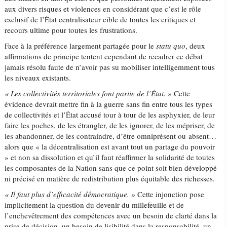
aux divers risques et violences en considérant que c’est le rôle
exclusif de l’État centralisateur cible de toutes les critiques et
recours ultime pour toutes les frustrations.
Face à la préférence largement partagée pour le
statu quo
, deux
affirmations de principe tentent cependant de recadrer ce débat
jamais résolu faute de n’avoir pas su mobiliser intelligemment tous
les niveaux existants.
« Les collectivités territoriales font partie de l’État. »
Cette
évidence devrait mettre fin à la guerre sans fin entre tous les types
de collectivités et l’État accusé tour à tour de les asphyxier, de leur
faire les poches, de les étrangler, de les ignorer, de les mépriser, de
les abandonner, de les contraindre, d’être omniprésent ou absent…
alors que « la décentralisation est avant tout un partage du pouvoir
» et non sa dissolution et qu’il faut réaffirmer la solidarité de toutes
les composantes de la Nation sans que ce point soit bien développé
ni précisé en matière de redistribution plus équitable des richesses.
« Il faut plus d’efficacité démocratique. »
Cette injonction pose
implicitement la question du devenir du millefeuille et de
l’enchevêtrement des compétences avec un besoin de clarté dans la
prise de décision, un besoin de lisibilité dans la responsabilité, un