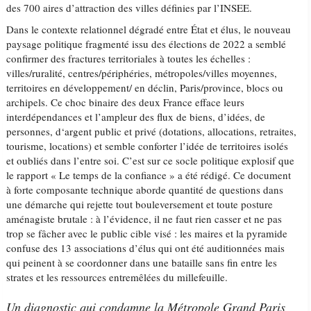
des 700 aires d’attraction des villes définies par l’INSEE.
Dans le contexte relationnel dégradé entre État et élus, le nouveau
paysage politique fragmenté issu des élections de 2022 a semblé
confirmer des fractures territoriales à toutes les échelles :
villes/ruralité, centres/périphéries, métropoles/villes moyennes,
territoires en développement/ en déclin, Paris/province, blocs ou
archipels. Ce choc binaire des deux France efface leurs
interdépendances et l’ampleur des flux de biens, d’idées, de
personnes, d‘argent public et privé (dotations, allocations, retraites,
tourisme, locations) et semble conforter l’idée de territoires isolés
et oubliés dans l’entre soi. C’est sur ce socle politique explosif que
le rapport « Le temps de la confiance » a été rédigé. Ce document
à forte composante technique aborde quantité de questions dans
une démarche qui rejette tout bouleversement et toute posture
aménagiste brutale : à l’évidence, il ne faut rien casser et ne pas
trop se fâcher avec le public cible visé : les maires et la pyramide
confuse des 13 associations d’élus qui ont été auditionnées mais
qui peinent à se coordonner dans une bataille sans fin entre les
strates et les ressources entremêlées du millefeuille.
Un diagnostic qui condamne la Métropole Grand Paris