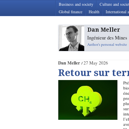
Business and society
Culture and socie
Global finance
Health
International a
Dan Meller
Ingénieur des Mines
Author's personal website
Dan Meller
27 May 2026
Retour sur ter
Pré
bio
éne
pro
plu
sur
int
l’e
ave