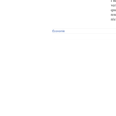
l’h
ver
que
ren
rée
Économie