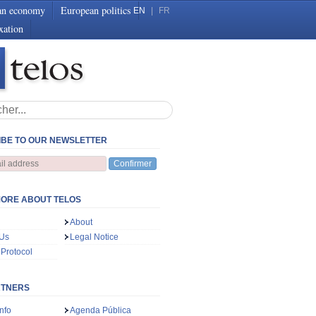
an economy
European politics
EN
|
FR
xation
BE TO OUR NEWSLETTER
Confirmer
ORE ABOUT TELOS
About
 Us
Legal Notice
 Protocol
RTNERS
nfo
Agenda Pública