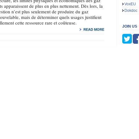
ectare, les limites physiques et économiques des gaz
VoxEU
ts apparaissent de plus en plus nettement. Dès lors, la
stion n’est plus seulement de produire du gaz
Dokdoc
ouvelable, mais de déterminer quels usages justifient
llement cette ressource rare et coûteuse.
JOIN US
READ MORE