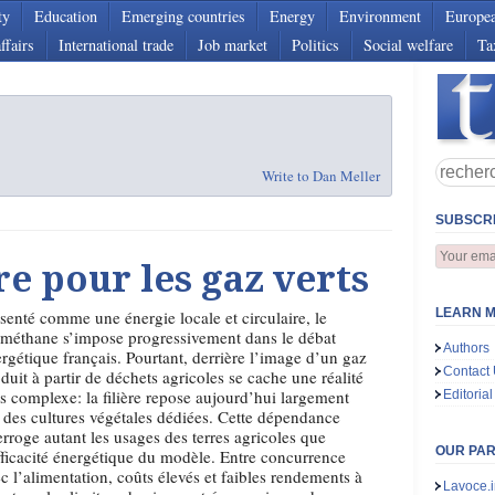
ty
Education
Emerging countries
Energy
Environment
Europe
ffairs
International trade
Job market
Politics
Social welfare
Ta
Write to Dan Meller
SUBSCRI
re pour les gaz verts
LEARN M
senté comme une énergie locale et circulaire, le
méthane s’impose progressivement dans le débat
Authors
rgétique français. Pourtant, derrière l’image d’un gaz
Contact
duit à partir de déchets agricoles se cache une réalité
s complexe: la filière repose aujourd’hui largement
Editorial
 des cultures végétales dédiées. Cette dépendance
erroge autant les usages des terres agricoles que
OUR PA
fficacité énergétique du modèle. Entre concurrence
c l’alimentation, coûts élevés et faibles rendements à
Lavoce.i