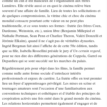
comme un clin d’œil malicieux de l’organisation aux frères
Lumières. Elle révèle aussi ce en quoi le cinéma relève bien
souvent d’une affaire de famille. Lieu de toutes les sollicitations et
de quelques compromissions, la vitrine chic et choc du cinéma
mondial consacre pourtant cette valeur on ne peut plus
traditionnelle, et ce sous toutes ses formes : fratrie (les frères Coen,
Dardenne, Weinstein, etc.), union libre (Benjamin Millepied et
Nathalie Portman, Sean Penn et Charlize Theron, Valéri Donzelli et
Jérémie Elkaïm), quand il ne s’agit pas de véritables dynasties.
Ingrid Bergman fait ainsi l’affiche de de cette 58e édition, tandis
que sa fille, Isabella Rossellini préside le jury d’
Un certain regard
,
pour ne rien dire des différentes générations de Coppola, Garrel ou
Depardieu qui se sont succédé sur les marches du palais.
Régulièrement pris pour objet dans les films, la famille permet
comme nulle autre forme sociale d’entrelacer intérêts
professionnels et enjeux de carrière. La fratrie offre en tout premier
lieu un foyer d’apprentissages privilégié. Les mises en scène et
tournages amateurs sont l’occasion d’une familiarisation aux
conventions techniques et esthétiques et d’établir des principes de
coopération activés une fois entré dans le grand monde du cinéma.
Les relations horizontales permettent également d’engager et de