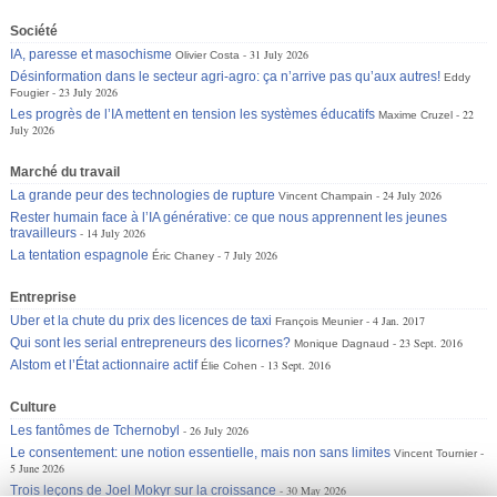
Société
IA, paresse et masochisme
31 July 2026
Olivier Costa
Désinformation dans le secteur agri-agro: ça n’arrive pas qu’aux autres!
Eddy
23 July 2026
Fougier
Les progrès de l’IA mettent en tension les systèmes éducatifs
22
Maxime Cruzel
July 2026
Marché du travail
La grande peur des technologies de rupture
24 July 2026
Vincent Champain
Rester humain face à l’IA générative: ce que nous apprennent les jeunes
travailleurs
14 July 2026
La tentation espagnole
7 July 2026
Éric Chaney
Entreprise
Uber et la chute du prix des licences de taxi
4 Jan. 2017
François Meunier
Qui sont les serial entrepreneurs des licornes?
23 Sept. 2016
Monique Dagnaud
Alstom et l’État actionnaire actif
13 Sept. 2016
Élie Cohen
Culture
Les fantômes de Tchernobyl
26 July 2026
Le consentement: une notion essentielle, mais non sans limites
Vincent Tournier
5 June 2026
Trois leçons de Joel Mokyr sur la croissance
30 May 2026