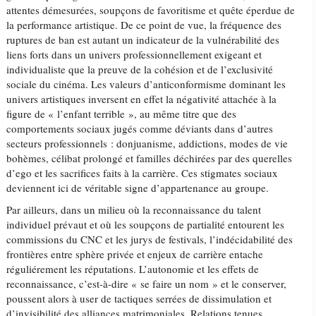
attentes démesurées, soupçons de favoritisme et quête éperdue de
la performance artistique. De ce point de vue, la fréquence des
ruptures de ban est autant un indicateur de la vulnérabilité des
liens forts dans un univers professionnellement exigeant et
individualiste que la preuve de la cohésion et de l’exclusivité
sociale du cinéma. Les valeurs d’anticonformisme dominant les
univers artistiques inversent en effet la négativité attachée à la
figure de « l’enfant terrible », au même titre que des
comportements sociaux jugés comme déviants dans d’autres
secteurs professionnels : donjuanisme, addictions, modes de vie
bohèmes, célibat prolongé et familles déchirées par des querelles
d’ego et les sacrifices faits à la carrière. Ces stigmates sociaux
deviennent ici de véritable signe d’appartenance au groupe.
Par ailleurs, dans un milieu où la reconnaissance du talent
individuel prévaut et où les soupçons de partialité entourent les
commissions du CNC et les jurys de festivals, l’indécidabilité des
frontières entre sphère privée et enjeux de carrière entache
réguliérement les réputations. L’autonomie et les effets de
reconnaissance, c’est-à-dire « se faire un nom » et le conserver,
poussent alors à user de tactiques serrées de dissimulation et
d’invisibilité des alliances matrimoniales. Relations tenues