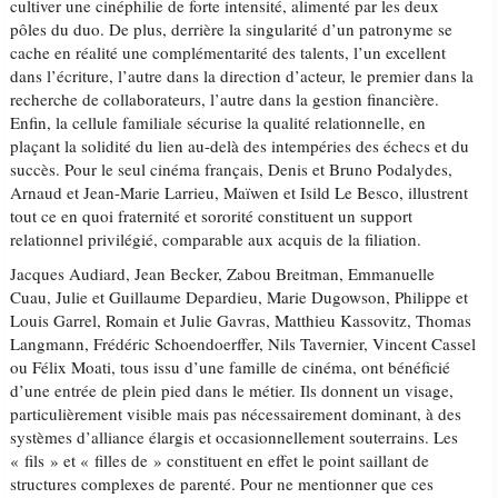
cultiver une cinéphilie de forte intensité, alimenté par les deux
pôles du duo. De plus, derrière la singularité d’un patronyme se
cache en réalité une complémentarité des talents, l’un excellent
dans l’écriture, l’autre dans la direction d’acteur, le premier dans la
recherche de collaborateurs, l’autre dans la gestion financière.
Enfin, la cellule familiale sécurise la qualité relationnelle, en
plaçant la solidité du lien au-delà des intempéries des échecs et du
succès. Pour le seul cinéma français, Denis et Bruno Podalydes,
Arnaud et Jean-Marie Larrieu, Maïwen et Isild Le Besco, illustrent
tout ce en quoi fraternité et sororité constituent un support
relationnel privilégié, comparable aux acquis de la filiation.
Jacques Audiard, Jean Becker, Zabou Breitman, Emmanuelle
Cuau, Julie et Guillaume Depardieu, Marie Dugowson, Philippe et
Louis Garrel, Romain et Julie Gavras, Matthieu Kassovitz, Thomas
Langmann, Frédéric Schoendoerffer, Nils Tavernier, Vincent Cassel
ou Félix Moati, tous issu d’une famille de cinéma, ont bénéficié
d’une entrée de plein pied dans le métier. Ils donnent un visage,
particulièrement visible mais pas nécessairement dominant, à des
systèmes d’alliance élargis et occasionnellement souterrains. Les
« fils » et « filles de » constituent en effet le point saillant de
structures complexes de parenté. Pour ne mentionner que ces