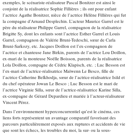
exemples, le scénariste-réalisateur Pascal Bonitzer est ainsi le
conjoint de la réalisatrice Sophie Fillières ; ils ont pour enfant
l’actrice Agathe Bonitzer, nièce de l’actrice Hélène Fillières qui fut
la compagne d’Arnaud Desplechin. L’acteur Maurice Garrel est le
père du réalisateur Philippe Garrel, compagnon de la réalisatrice
Brigitte Sy, dont les enfants sont l’actrice Esther Garrel et Louis
Garrel, compagnon de Valérie Bruni-Tedeschi, sœur de Carla
Bruni-Sarkozy, etc. Jacques Doillon est l’ex-compagnon de
l’actrice et chanteuse Jane Birkin, parents de l’actrice Lou Doillon,
ex-mari de la monteuse Noëlle Boisson, parents de la réalisatrice
Lola Doillon, compagne de Cédric Klapisch, etc. ; Luc Besson est
l’ex-mari de l’actrice-réalisatrice Maïwenn Le Besco, fille de
l’actrice Catherine Belkhodja, sœur de l’actrice-réalisatrice Isild et
du chef opérateur Jowan Le Besco ; Luc Besson est le mari de
l’actrice Virginie Silla, sœur de l’actrice-réalisatrice Karine Silla,
ex-compagne de Gérard Depardieu et mariée à l’acteur-réalisateur
Vincent Pérez.
Dans l’environnement hyperconcurrentiel qu’est le cinéma, ces
liens forts représentent un avantage comparatif favorisant des
parcours particulièrement exposés aux ruptures et accidents de vie
que sont les échecs, les troubles du moi, la sur- ou la sous-