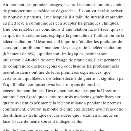
Au moment des premiers usages, les professionnels ont tous craint
de pratiquer une « médecine dégradée ». Ils ont vu parfois arriver
de nouveaux patients, avec lesquels il a fallu de surcroît apprendre
au pied levé à communiquer et à adapter les pratiques cliniques.
Une fois rétablies les conditions d’une relation face-à-face, qu’est-
ce qui, dans certains cas, explique la poursuite de l’utilisation de la
téléconsultation ? Désormais, il importe d’étudier les pratiques de
ceux qui contribuent à maintenir les usages de la téléconsultation
(à hauteur de 6%) : quelles sont les logiques justifiant son
utilisation ? Au-delà de cette frange de praticiens, il est pertinent
de comprendre quelles leçons ou conclusions les professionnels
néo-utilisateurs ont tiré de leurs premières expériences, que
certains ont qualifiées de « télémédecine de guerre », signifiant par
là qu’il fallait composer avec les « moyens de bord »,
nécessairement limités. Des recherches menées par la Drees ont
montré à cet égard que si environ trois médecins généralistes sur
quatre avaient expérimenté la téléconsultation pendant le premier
confinement, environ la moitié d’entre eux déclare avoir rencontré
des difficultés techniques et considère que l’examen clinique en
face-à-face demeure souvent indispensable.
Afin de bien rendre compte de la diversité des cas et des