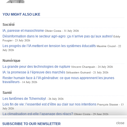
YOU MIGHT ALSO LIKE
Société
IA, paresse et masochisme
31 July 2026
Olivier Costa
Désinformation dans le secteur agri-agro: ça n’arrive pas qu’aux autres!
Eddy
23 July 2026
Fougier
Les progrès de l’IA mettent en tension les systèmes éducatifs
22
Maxime Cruzel
July 2026
Numérique
La grande peur des technologies de rupture
24 July 2026
Vincent Champain
IA: la promesse à l’épreuve des marchés
21 July 2026
Sébastien Guinard
Rester humain face à l’IA générative: ce que nous apprennent les jeunes
travailleurs
14 July 2026
Santé
Les fantômes de Tchernobyl
26 July 2026
Lois fin de vie: l’essentiel est d’être au clair sur nos intentions
13
François Stasse
July 2026
La climatisation est-elle l’apanage des réacs?
29 June 2026
Olivier Costa
JOIN US
CLOSE
close
SUBSCRIBE TO OUR NEWSLETTER