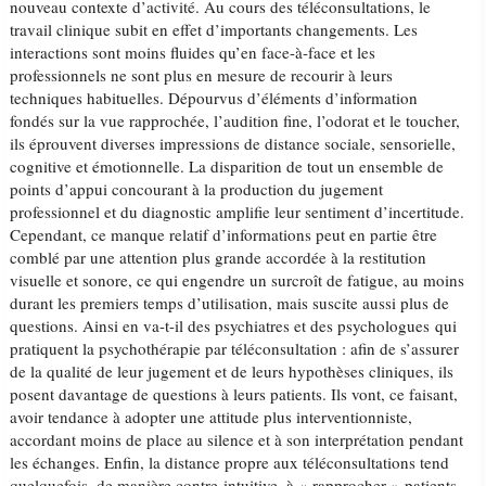
nouveau contexte d’activité. Au cours des téléconsultations, le
travail clinique subit en effet d’importants changements. Les
interactions sont moins fluides qu’en face-à-face et les
professionnels ne sont plus en mesure de recourir à leurs
techniques habituelles. Dépourvus d’éléments d’information
fondés sur la vue rapprochée, l’audition fine, l’odorat et le toucher,
ils éprouvent diverses impressions de distance sociale, sensorielle,
cognitive et émotionnelle. La disparition de tout un ensemble de
points d’appui concourant à la production du jugement
professionnel et du diagnostic amplifie leur sentiment d’incertitude.
Cependant, ce manque relatif d’informations peut en partie être
comblé par une attention plus grande accordée à la restitution
visuelle et sonore, ce qui engendre un surcroît de fatigue, au moins
durant les premiers temps d’utilisation, mais suscite aussi plus de
questions. Ainsi en va-t-il des psychiatres et des psychologues qui
pratiquent la psychothérapie par téléconsultation : afin de s’assurer
de la qualité de leur jugement et de leurs hypothèses cliniques, ils
posent davantage de questions à leurs patients. Ils vont, ce faisant,
avoir tendance à adopter une attitude plus interventionniste,
accordant moins de place au silence et à son interprétation pendant
les échanges. Enfin, la distance propre aux téléconsultations tend
quelquefois, de manière contre-intuitive, à « rapprocher » patients