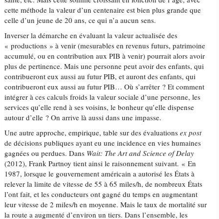
cette méthode la valeur d’un centenaire est bien plus grande que
celle d’un jeune de 20 ans, ce qui n’a aucun sens.
Inverser la démarche en évaluant la valeur actualisée des
« productions » à venir (mesurables en revenus futurs, patrimoine
accumulé, ou en contribution aux PIB à venir) pourrait alors avoir
plus de pertinence. Mais une personne peut avoir des enfants, qui
contribueront eux aussi au futur PIB, et auront des enfants, qui
contribueront eux aussi au futur PIB… Où s’arrêter ? Et comment
intégrer à ces calculs froids la valeur sociale d’une personne, les
services qu’elle rend à ses voisins, le bonheur qu’elle dispense
autour d’elle ? On arrive là aussi dans une impasse.
Une autre approche, empirique, table sur des évaluations
ex post
de décisions publiques ayant eu une incidence en vies humaines
gagnées ou perdues. Dans
Wait: The Art and Science of Delay
(2012), Frank Partnoy tient ainsi le raisonnement suivant. « En
1987, lorsque le gouvernement américain a autorisé les États à
relever la limite de vitesse de 55 à 65 miles/h, de nombreux États
l’ont fait, et les conducteurs ont gagné du temps en augmentant
leur vitesse de 2 miles/h en moyenne. Mais le taux de mortalité sur
la route a augmenté d’environ un tiers. Dans l’ensemble, les