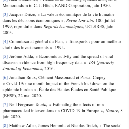
Memorandum to C. J. Hitch, RAND Corporation, juin 1950.
[3]
Jacques Drèze, « La valeur économique de la vie humaine
dans les décisions économiques »,
Revue Louvain,
100, juillet
1999, reproduite dans
Regards économiques
, UCL/IRES, juin
2003.
[4]
Commissariat général du Plan, « Transports : pour un meilleur
choix des investissements », 1994.
[5]
Jérôme Adda, « Economic activity and the spread of viral
diseases: evidence from high frequency data »,
IZA Quarterly
Journal of Economics
, 2016.
[6]
Jonathan Roux, Clément Massonaud et Pascal Crepey,
« Covid-19: one month impact of the French lockdown on the
epidemic burden », École des Hautes Études en Santé Publique
(EHSP), 22 mai 2020.
[7]
Neil Ferguson &
alii,
« Estimating the effects of non-
pharmaceutical interventions on COVID-19 in Europe »,
Nature
, 8
juin 2020.
[8]
Matthew Adler, James Hemmitt et Nicolas Treich, « The social