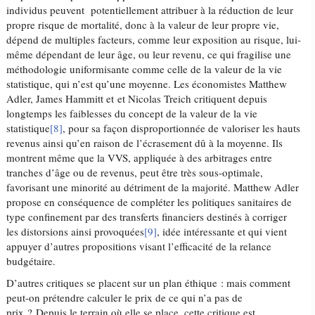
individus peuvent potentiellement attribuer à la réduction de leur
propre risque de mortalité, donc à la valeur de leur propre vie,
dépend de multiples facteurs, comme leur exposition au risque, lui-
même dépendant de leur âge, ou leur revenu, ce qui fragilise une
méthodologie uniformisante comme celle de la valeur de la vie
statistique, qui n’est qu’une moyenne. Les économistes Matthew
Adler, James Hammitt et et Nicolas Treich critiquent depuis
longtemps les faiblesses du concept de la valeur de la vie
statistique
[8]
, pour sa façon disproportionnée de valoriser les hauts
revenus ainsi qu’en raison de l’écrasement dû à la moyenne. Ils
montrent même que la VVS, appliquée à des arbitrages entre
tranches d’âge ou de revenus, peut être très sous-optimale,
favorisant une minorité au détriment de la majorité. Matthew Adler
propose en conséquence de compléter les politiques sanitaires de
type confinement par des transferts financiers destinés à corriger
les distorsions ainsi provoquées
[9]
, idée intéressante et qui vient
appuyer d’autres propositions visant l’efficacité de la relance
budgétaire.
D’autres critiques se placent sur un plan éthique : mais comment
peut-on prétendre calculer le prix de ce qui n’a pas de
prix ? Depuis le terrain où elle se place, cette critique est