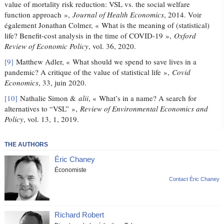
value of mortality risk reduction: VSL vs. the social welfare
function approach »,
Journal of Health Economics
, 2014. Voir
également Jonathan Colmer, « What is the meaning of (statistical)
life? Benefit-cost analysis in the time of COVID-19 »,
Oxford
Review of Economic Policy
, vol. 36, 2020.
[9]
Matthew Adler, « What should we spend to save lives in a
pandemic? A critique of the value of statistical life »,
Covid
Economics
, 33, juin 2020.
[10]
Nathalie Simon &
alii
, « What’s in a name? A search for
alternatives to “VSL” »,
Review of Environmental Economics and
Policy
, vol. 13, 1, 2019.
THE AUTHORS
Éric Chaney
Économiste
Contact Éric Chaney
Richard Robert