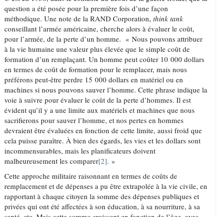
question a été posée pour la première fois d’une façon
méthodique. Une note de la RAND Corporation,
think tank
conseillant l’armée américaine, cherche alors à évaluer le coût,
pour l’armée, de la perte d’un homme. « Nous pouvons attribuer
à la vie humaine une valeur plus élevée que le simple coût de
formation d’un remplaçant. Un homme peut coûter 10 000 dollars
en termes de coût de formation pour le remplacer, mais nous
préférons peut-être perdre 15 000 dollars en matériel ou en
machines si nous pouvons sauver l’homme. Cette phrase indique la
voie à suivre pour évaluer le coût de la perte d’hommes. Il est
évident qu’il y a une limite aux matériels et machines que nous
sacrifierons pour sauver l’homme, et nos pertes en hommes
devraient être évaluées en fonction de cette limite, aussi froid que
cela puisse paraître. À bien des égards, les vies et les dollars sont
incommensurables, mais les planificateurs doivent
malheureusement les comparer
[2]
. »
Cette approche militaire raisonnant en termes de coûts de
remplacement et de dépenses a pu être extrapolée à la vie civile, en
rapportant à chaque citoyen la somme des dépenses publiques et
privées qui ont été affectées à son éducation, à sa nourriture, à sa
santé, etc. Mais cette somme croissant en fonction de l’âge, avec