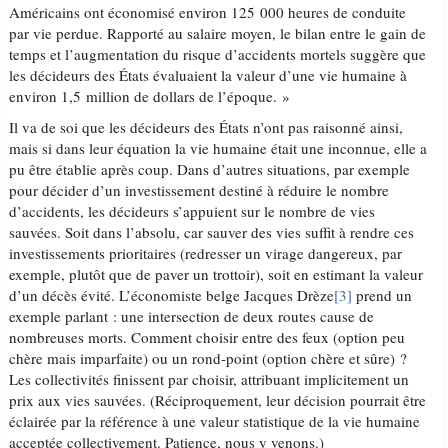
Américains ont économisé environ 125 000 heures de conduite
par vie perdue. Rapporté au salaire moyen, le bilan entre le gain de
temps et l’augmentation du risque d’accidents mortels suggère que
les décideurs des États évaluaient la valeur d’une vie humaine à
environ 1,5 million de dollars de l’époque. »
Il va de soi que les décideurs des États n’ont pas raisonné ainsi,
mais si dans leur équation la vie humaine était une inconnue, elle a
pu être établie après coup. Dans d’autres situations, par exemple
pour décider d’un investissement destiné à réduire le nombre
d’accidents, les décideurs s’appuient sur le nombre de vies
sauvées. Soit dans l’absolu, car sauver des vies suffit à rendre ces
investissements prioritaires (redresser un virage dangereux, par
exemple, plutôt que de paver un trottoir), soit en estimant la valeur
d’un décès évité. L’économiste belge Jacques Drèze
[3]
prend un
exemple parlant : une intersection de deux routes cause de
nombreuses morts. Comment choisir entre des feux (option peu
chère mais imparfaite) ou un rond-point (option chère et sûre) ?
Les collectivités finissent par choisir, attribuant implicitement un
prix aux vies sauvées. (Réciproquement, leur décision pourrait être
éclairée par la référence à une valeur statistique de la vie humaine
acceptée collectivement. Patience, nous y venons.)