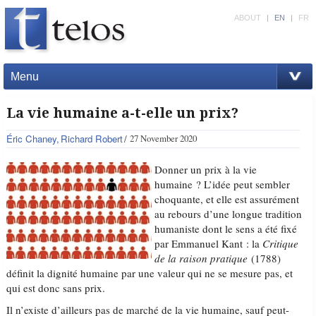
ABOUT
|
EN
|
FR
Menu
La vie humaine a-t-elle un prix?
Éric Chaney
Richard Robert
27 November 2020
Donner un prix à la vie
humaine ? L’idée peut sembler
choquante, et elle est assurément
au rebours d’une longue tradition
humaniste dont le sens a été fixé
par Emmanuel Kant : la
Critique
de la raison pratique
(1788)
définit la dignité humaine par une valeur qui ne se mesure pas, et
qui est donc sans prix.
Il n’existe d’ailleurs pas de marché de la vie humaine, sauf peut-