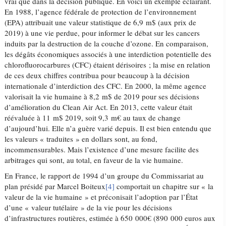
vrai que dans la décision publique. En voici un exemple éclairant.
En 1988, l’agence fédérale de protection de l’environnement
(EPA) attribuait une valeur statistique de 6,9 m$ (aux prix de
2019) à une vie perdue, pour informer le débat sur les cancers
induits par la destruction de la couche d’ozone. En comparaison,
les dégâts économiques associés à une interdiction potentielle des
chlorofluorocarbures (CFC) étaient dérisoires ; la mise en relation
de ces deux chiffres contribua pour beaucoup à la décision
internationale d’interdiction des CFC. En 2000, la même agence
valorisait la vie humaine à 8,2 m$ de 2019 pour ses décisions
d’amélioration du Clean Air Act. En 2013, cette valeur était
réévaluée à 11 m$ 2019, soit 9,3 m€ au taux de change
d’aujourd’hui. Elle n’a guère varié depuis. Il est bien entendu que
les valeurs « traduites » en dollars sont, au fond,
incommensurables. Mais l’existence d’une mesure facilite des
arbitrages qui sont, au total, en faveur de la vie humaine.
En France, le rapport de 1994 d’un groupe du Commissariat au
plan présidé par Marcel Boiteux
[4]
comportait un chapitre sur « la
valeur de la vie humaine » et préconisait l’adoption par l’État
d’une « valeur tutélaire » de la vie pour les décisions
d’infrastructures routières, estimée à 650 000€ (890 000 euros aux