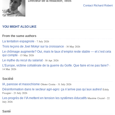
Directeur de la rédaction, Telos
Contact Richard Robert
YOU MIGHT ALSO LIKE
From the same authors
La tentation espagnole
7 July 2026
Trois leçons de Joel Mokyr sur la croissance
30 May 2026
Le chômage augmente? Oui, mais le taux d’emploi reste stable — et c’est cela
qui compte
15 May 2026
Le mythe du recul du salariat
30 Apr. 2026
L’Europe, victime collatérale de la guerre du Golfe. Que faire et ne pas faire?
14 Mar. 2026
Société
IA, paresse et masochisme
31 July 2026
Olivier Costa
Désinformation dans le secteur agri-agro: ça n’arrive pas qu’aux autres!
Eddy
23 July 2026
Fougier
Les progrès de l’IA mettent en tension les systèmes éducatifs
22
Maxime Cruzel
July 2026
Santé