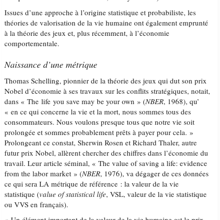
Issues d’une approche à l’origine statistique et probabiliste, les
théories de valorisation de la vie humaine ont également emprunté
à la théorie des jeux et, plus récemment, à l’économie
comportementale.
Naissance d’une métrique
Thomas Schelling, pionnier de la théorie des jeux qui dut son prix
Nobel d’économie à ses travaux sur les conflits stratégiques, notait,
dans « The life you save may be your own » (
NBER
, 1968), qu’
« en ce qui concerne la vie et la mort, nous sommes tous des
consommateurs. Nous voulons presque tous que notre vie soit
prolongée et sommes probablement prêts à payer pour cela. »
Prolongeant ce constat, Sherwin Rosen et Richard Thaler, autre
futur prix Nobel, allèrent chercher des chiffres dans l’économie du
travail. Leur article séminal, « The value of saving a life: evidence
from the labor market » (
NBER
, 1976), va dégager de ces données
ce qui sera LA métrique de référence : la valeur de la vie
statistique (
value of statistical life
, VSL, valeur de la vie statistique
ou VVS en français).
« Un élément important de la valeur de la vie humaine est le prix