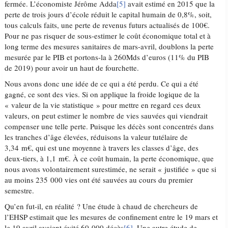
fermée. L’économiste Jérôme Adda
[5]
avait estimé en 2015 que la
perte de trois jours d’école réduit le capital humain de 0,8%, soit,
tous calculs faits, une perte de revenus futurs actualisés de 100€.
Pour ne pas risquer de sous-estimer le coût économique total et à
long terme des mesures sanitaires de mars-avril, doublons la perte
mesurée par le PIB et portons-la à 260Mds d’euros (11% du PIB
de 2019) pour avoir un haut de fourchette.
Nous avons donc une idée de ce qui a été perdu. Ce qui a été
gagné, ce sont des vies. Si on applique la froide logique de la
« valeur de la vie statistique » pour mettre en regard ces deux
valeurs, on peut estimer le nombre de vies sauvées qui viendrait
compenser une telle perte. Puisque les décès sont concentrés dans
les tranches d’âge élevées, réduisons la valeur tutélaire de
3,34 m€, qui est une moyenne à travers les classes d’âge, des
deux-tiers, à 1,1 m€. À ce coût humain, la perte économique, que
nous avons volontairement surestimée, ne serait « justifiée » que si
au moins 235 000 vies ont été sauvées au cours du premier
semestre.
Qu’en fut-il, en réalité ? Une étude à chaud de chercheurs de
l’EHSP estimait que les mesures de confinement entre le 19 mars et
le 19 avril avaient évité 60 000 décès
[6]
. Une autre étude de