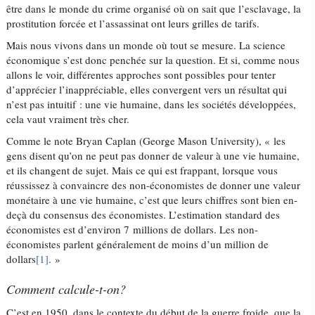
être dans le monde du crime organisé où on sait que l’esclavage, la
prostitution forcée et l’assassinat ont leurs grilles de tarifs.
Mais nous vivons dans un monde où tout se mesure. La science
économique s’est donc penchée sur la question. Et si, comme nous
allons le voir, différentes approches sont possibles pour tenter
d’apprécier l’inappréciable, elles convergent vers un résultat qui
n’est pas intuitif : une vie humaine, dans les sociétés développées,
cela vaut vraiment très cher.
Comme le note Bryan Caplan (George Mason University), « les
gens disent qu’on ne peut pas donner de valeur à une vie humaine,
et ils changent de sujet. Mais ce qui est frappant, lorsque vous
réussissez à convaincre des non-économistes de donner une valeur
monétaire à une vie humaine, c’est que leurs chiffres sont bien en-
deçà du consensus des économistes. L’estimation standard des
économistes est d’environ 7 millions de dollars. Les non-
économistes parlent généralement de moins d’un million de
dollars
[1]
. »
Comment calcule-t-on?
C’est en 1950, dans le contexte du début de la guerre froide, que la