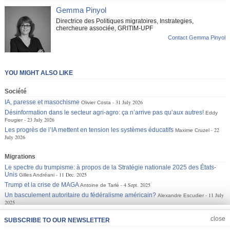
Gemma Pinyol
Directrice des Politiques migratoires, Instrategies,
chercheure associée, GRITIM-UPF
Contact Gemma Pinyol
YOU MIGHT ALSO LIKE
Société
IA, paresse et masochisme
31 July 2026
Olivier Costa
Désinformation dans le secteur agri-agro: ça n’arrive pas qu’aux autres!
Eddy
23 July 2026
Fougier
Les progrès de l’IA mettent en tension les systèmes éducatifs
22
Maxime Cruzel
July 2026
Migrations
Le spectre du trumpisme: à propos de la Stratégie nationale 2025 des États-
Unis
11 Dec. 2025
Gilles Andréani
Trump et la crise de MAGA
4 Sept. 2025
Antoine de Tarlé
Un basculement autoritaire du fédéralisme américain?
11 July
Alexandre Escudier
2025
JOIN US
CLOSE
close
SUBSCRIBE TO OUR NEWSLETTER