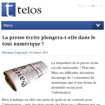
ABOUT
|
EN
|
FR
Menu
La presse écrite plongera-t-elle dans le
tout numérique ?
Monique Dagnaud
16 January 2011
La disparition de la presse écrite
est-elle inéluctable ? Peut-être.
Mais ses difficultés découlent
davantage de l’avènement du
numérique que d’une forme de
désintérêt social pour
l’information.
Rien n’indique en effet une perte de goût ou de curiosité pour
l’information – près des trois-quarts des Français s’affirment très ou