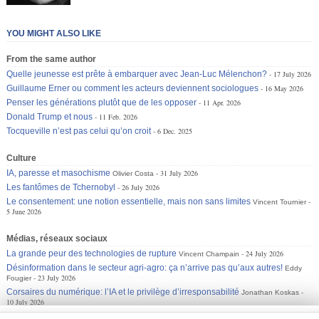
YOU MIGHT ALSO LIKE
From the same author
Quelle jeunesse est prête à embarquer avec Jean-Luc Mélenchon?
17 July 2026
Guillaume Erner ou comment les acteurs deviennent sociologues
16 May 2026
Penser les générations plutôt que de les opposer
11 Apr. 2026
Donald Trump et nous
11 Feb. 2026
Tocqueville n’est pas celui qu’on croit
6 Dec. 2025
Culture
IA, paresse et masochisme
31 July 2026
Olivier Costa
Les fantômes de Tchernobyl
26 July 2026
Le consentement: une notion essentielle, mais non sans limites
Vincent Tournier
5 June 2026
Médias, réseaux sociaux
La grande peur des technologies de rupture
24 July 2026
Vincent Champain
Désinformation dans le secteur agri-agro: ça n’arrive pas qu’aux autres!
Eddy
23 July 2026
Fougier
Corsaires du numérique: l’IA et le privilège d’irresponsabilité
Jonathan Koskas
10 July 2026