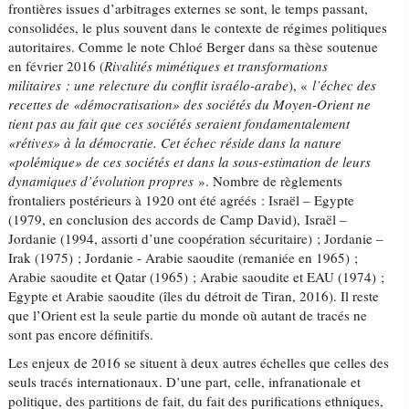
frontières issues d’arbitrages externes se sont, le temps passant,
consolidées, le plus souvent dans le contexte de régimes politiques
autoritaires. Comme le note Chloé Berger dans sa thèse soutenue
en février 2016 (
Rivalités mimétiques et transformations
militaires : une relecture du conflit israélo-arabe
), «
l’échec des
recettes de «démocratisation» des sociétés du Moyen-Orient ne
tient pas au fait que ces sociétés seraient fondamentalement
«rétives» à la démocratie. Cet échec réside dans la nature
«polémique» de ces sociétés et dans la sous-estimation de leurs
dynamiques d’évolution propres
». Nombre de règlements
frontaliers postérieurs à 1920 ont été agréés : Israël – Egypte
(1979, en conclusion des accords de Camp David), Israël –
Jordanie (1994, assorti d’une coopération sécuritaire) ; Jordanie –
Irak (1975) ; Jordanie - Arabie saoudite (remaniée en 1965) ;
Arabie saoudite et Qatar (1965) ; Arabie saoudite et EAU (1974) ;
Egypte et Arabie saoudite (îles du détroit de Tiran, 2016). Il reste
que l’Orient est la seule partie du monde où autant de tracés ne
sont pas encore définitifs.
Les enjeux de 2016 se situent à deux autres échelles que celles des
seuls tracés internationaux. D’une part, celle, infranationale et
politique, des partitions de fait, du fait des purifications ethniques,