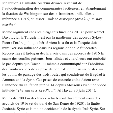
séparation à l’amiable ou d’un divorce résultant de
l’autodétermination des communautés factieuses, en abandonnant
la fixation de Washington sur des « frontières artificielles »
référence à 1916, et laisser l’Irak se disloquer (
break-up to stay
together
).
Même argument chez les dirigeants turcs dès 2013 : pour Ahmet
Davotuglu, la Turquie n’est pas la gardienne des accords Sykes-
Picot ; l’ordre politique hérité vient à sa fin et la Turquie doit
retrouver son influence dans les régions dont elle fut écartée.
Reccep Tayyit Erdogan déclara voir dans ces accords de 1916 la
cause des conflits présents. Journalistes et chercheurs ont emboîté
le pas depuis que Daech lui-même a communiqué sur l’abolition
des frontières lors de sa prise de contrôle de plusieurs postes sur
les points de passage des trois routes qui conduisent de Bagdad à
Amman et à la Syrie. Ces prises de contrôle coïncidaient avec
l’annonce du califat en juin 2014 depuis Mossoul (avec une vidéo
intitulée “
The end of Sykes-Picot”,
Al Hayat, 30 juin 2014).
Moins de 700 km des tracés actuels sont directement issus des
accords de 1916 (et du traité de San Remo de 1920) : la limite
Jordanie-Syrie et la moitié occidentale de la dyade Irak-Syrie. Sur