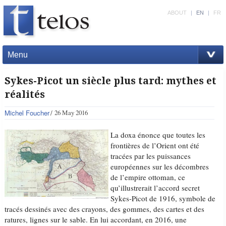
ABOUT
|
EN
|
FR
Menu
Sykes-Picot un siècle plus tard: mythes et
réalités
Michel Foucher
26 May 2016
La doxa énonce que toutes les
frontières de l’Orient ont été
tracées par les puissances
européennes sur les décombres
de l’empire ottoman, ce
qu’illustrerait l’accord secret
Sykes-Picot de 1916, symbole de
tracés dessinés avec des crayons, des gommes, des cartes et des
ratures, lignes sur le sable. En lui accordant, en 2016, une