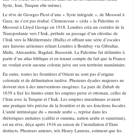
Syrie, Iran, Turquie elle-même).
Le rêve de Georges Picot d’une « Syrie intégrale », de Mossoul à
Gaza, ne s’est pas réalisé. Clémenceau « céda » la Palestine et
Mossoul à Lloyd George en 1918. Londres créa un corridor de la
Transjordanie vers l’Irak, prélude au passage d’un oléoduc de
l’Irak vers la Méditerranée (Haïfa) et offrant une série d’escales
aux liaisons aériennes reliant Londres à Bombay via Gibraltar,
Malte, Alexandrie, Bagdad, Bassorah. La Palestine fut délimitée à
partir d’un atlas biblique et en tenant compte du fait que la France
ne voulait avoir aucune colonie juive sur son territoire mandataire.
En outre, toutes les frontières d’Orient ne sont pas d’origine
coloniale et de délimitation tardive. Plusieurs dyades majeures ne
doivent rien à des interventions exogènes. La paix de Zuhab de
1639 a fixé les limites entre les empires perse et ottoman, celles de
l’Iran avec la Turquie et l’Irak. Les empires musulmans avaient
une pratique très précise de la frontière et de ses fonctions fiscales.
L’unité intrinsèque du « monde arabe », reprise dans les
rhétoriques unitaires (califat et oumma, nation arabe et sunnistan),
est un rêve, déçu après 1916 en raison de l’installation d’Etats
distincts. Plusieurs auteurs, tels Henry Laurens, estiment que les