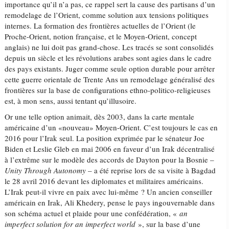
importance qu’il n’a pas, ce rappel sert la cause des partisans d’un
remodelage de l’Orient, comme solution aux tensions politiques
internes. La formation des frontières actuelles de l’Orient (le
Proche-Orient, notion française, et le Moyen-Orient, concept
anglais) ne lui doit pas grand-chose. Les tracés se sont consolidés
depuis un siècle et les révolutions arabes sont agies dans le cadre
des pays existants. Juger comme seule option durable pour arrêter
cette guerre orientale de Trente Ans un remodelage généralisé des
frontières sur la base de configurations ethno-politico-religieuses
est, à mon sens, aussi tentant qu’illusoire.
Or une telle option animait, dès 2003, dans la carte mentale
américaine d’un «nouveau» Moyen-Orient. C’est toujours le cas en
2016 pour l’Irak seul. La position exprimée par le sénateur Joe
Biden et Leslie Gleb en mai 2006 en faveur d’un Irak décentralisé
à l’extrême sur le modèle des accords de Dayton pour la Bosnie –
Unity Through Autonomy
– a été reprise lors de sa visite à Bagdad
le 28 avril 2016 devant les diplomates et militaires américains.
L’Irak peut-il vivre en paix avec lui-même ? Un ancien conseiller
américain en Irak, Ali Khedery, pense le pays ingouvernable dans
son schéma actuel et plaide pour une confédération, «
an
imperfect solution for an imperfect world
», sur la base d’une