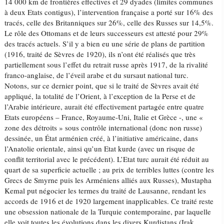
14 000 km de frontières effectives et 29 dyades (limites communes
à deux Etats contigus), l’intervention française a porté sur 16% des
tracés, celle des Britanniques sur 26%, celle des Russes sur 14,5%.
Le rôle des Ottomans et de leurs successeurs est attesté pour 29%
des tracés actuels. S’il y a bien eu une série de plans de partition
(1916, traité de Sèvres de 1920), ils n’ont été réalisés que très
partiellement sous l’effet du retrait russe après 1917, de la rivalité
franco-anglaise, de l’éveil arabe et du sursaut national turc.
Notons, sur ce dernier point, que si le traité de Sèvres avait été
appliqué, la totalité de l’Orient, à l’exception de la Perse et de
l’Arabie intérieure, aurait été effectivement partagée entre quatre
Etats européens – France, Royaume-Uni, Italie et Grèce -, une «
zone des détroits » sous contrôle international (donc non russe)
dessinée, un État arménien créé, à l’initiative américaine, dans
l’Anatolie orientale, ainsi qu’un Etat kurde (avec un risque de
conflit territorial avec le précédent). L’Etat turc aurait été réduit au
quart de sa superficie actuelle ; au prix de terribles luttes (contre les
Grecs de Smyrne puis les Arméniens alliés aux Russes), Mustapha
Kemal put négocier les termes du traité de Lausanne, rendant les
accords de 1916 et de 1920 largement inapplicables. Ce traité reste
une obsession nationale de la Turquie contemporaine, par laquelle
elle voit toutes les évolutions dans les divers Kurdistans (Irak,