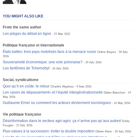
YOU MIGHT ALSO LIKE
From the same author
Les pièges du débat en ligne
25 Mar. 2022
Politique française et internationale
États baltes: trois pays mobilisés face à la menace russe
30 July
Céline Bayou
2026
Souveraineté économique: une voie polonaise?
29 July 2026
Les fantômes de Tchernobyl
26 July 2026
Social, syndicalisme
Quoi qu’il en coûte: le retour
9 June 2026
Charles Wyplosz
Les «jours de dépassement» et l’équité intergénérationnelle
19
Didier Blanchet
May 2026
Guillaume Erner ou comment les acteurs deviennent sociologues
16 May 2026
Vie politique française
Désinformation dans le secteur agri-agro: ça n’arrive pas qu’aux autres!
Eddy
23 July 2026
Fougier
Plus-values à la succession: éviter la double imposition
20 July 2026
Olivier Klein