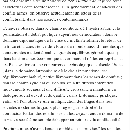
parlent désormais d’une période de
dérégulation de la force
pour
caractériser cette recrudescence. Plus généralement, et au-delà des
conflits armés, on observe actuellement un retour de la
conflictualité dans nos sociétés contemporaines.
Celui-ci s’observe dans le champ politique où l’hystérisation et la
polarisation du débat publique sapent nos démocraties ; dans le
domaine diplomatique où la crise du multilatéralisme, le retour de
la force et la coexistence de visions du monde aussi différentes que
concurrentes mettent à mal les grands équilibres géopolitiques ;
dans les domaines économique et commercial où les entreprises et
les Etats se livrent une concurrence technologique et fiscale féroce
; dans le domaine humanitaire où le droit international est
régulièrement bafoué, particulièrement dans les zones de conflits ;
dans le champ syndical où l’on assiste à un durcissement des
mouvements sociaux et une difficulté croissante à maintenir un
dialogue social ouvert et de qualité ; dans le domaine juridique,
enfin, où l’on observe une multiplication des litiges dans nos
sociétés modernes toujours plus régies par le droit et la
contractualisation des relations sociales.
In fine
, aucun domaine de
la vie en société ne semble échapper au retour de la conflictualité.
Pourtant, nous n'avons jamais semblé aussi “proches” les uns des