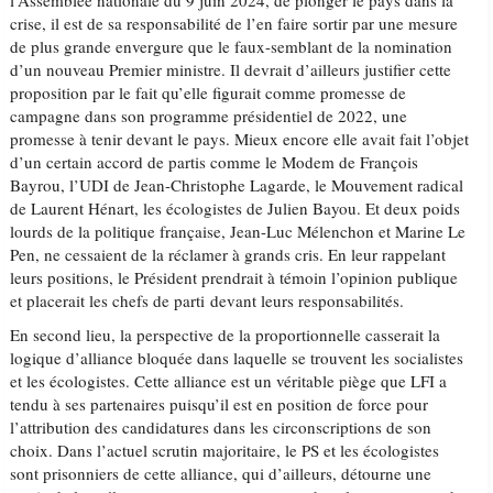
l’Assemblée nationale du 9 juin 2024, de plonger le pays dans la
crise, il est de sa responsabilité de l’en faire sortir par une mesure
de plus grande envergure que le faux-semblant de la nomination
d’un nouveau Premier ministre. Il devrait d’ailleurs justifier cette
proposition par le fait qu’elle figurait comme promesse de
campagne dans son programme présidentiel de 2022, une
promesse à tenir devant le pays. Mieux encore elle avait fait l’objet
d’un certain accord de partis comme le Modem de François
Bayrou, l’UDI de Jean-Christophe Lagarde, le Mouvement radical
de Laurent Hénart, les écologistes de Julien Bayou. Et deux poids
lourds de la politique française, Jean-Luc Mélenchon et Marine Le
Pen, ne cessaient de la réclamer à grands cris. En leur rappelant
leurs positions, le Président prendrait à témoin l’opinion publique
et placerait les chefs de parti devant leurs responsabilités.
En second lieu, la perspective de la proportionnelle casserait la
logique d’alliance bloquée dans laquelle se trouvent les socialistes
et les écologistes. Cette alliance est un véritable piège que LFI a
tendu à ses partenaires puisqu’il est en position de force pour
l’attribution des candidatures dans les circonscriptions de son
choix. Dans l’actuel scrutin majoritaire, le PS et les écologistes
sont prisonniers de cette alliance, qui d’ailleurs, détourne une