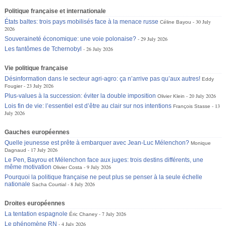
Politique française et internationale
États baltes: trois pays mobilisés face à la menace russe
30 July
Céline Bayou
2026
Souveraineté économique: une voie polonaise?
29 July 2026
Les fantômes de Tchernobyl
26 July 2026
Vie politique française
Désinformation dans le secteur agri-agro: ça n’arrive pas qu’aux autres!
Eddy
23 July 2026
Fougier
Plus-values à la succession: éviter la double imposition
20 July 2026
Olivier Klein
Lois fin de vie: l’essentiel est d’être au clair sur nos intentions
13
François Stasse
July 2026
Gauches européennes
Quelle jeunesse est prête à embarquer avec Jean-Luc Mélenchon?
Monique
17 July 2026
Dagnaud
Le Pen, Bayrou et Mélenchon face aux juges: trois destins différents, une
même motivation
9 July 2026
Olivier Costa
Pourquoi la politique française ne peut plus se penser à la seule échelle
nationale
8 July 2026
Sacha Courtial
Droites européennes
La tentation espagnole
7 July 2026
Éric Chaney
Le phénomène RN
4 July 2026