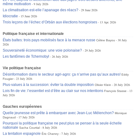
même motivation
9 July 2026
La climatisation est-elle l’apanage des réacs?
29 June 2026
Idiocratie
15 June 2026
Trois leçons de l’échec d’Orbán aux élections hongroises
13 Apr. 2026
Politique française et internationale
États baltes: trois pays mobilisés face à la menace russe
30 July
Céline Bayou
2026
Souveraineté économique: une voie polonaise?
29 July 2026
Les fantômes de Tchernobyl
26 July 2026
Vie politique française
Désinformation dans le secteur agri-agro: ça n’arrive pas qu’aux autres!
Eddy
23 July 2026
Fougier
Plus-values à la succession: éviter la double imposition
20 July 2026
Olivier Klein
Lois fin de vie: l’essentiel est d’être au clair sur nos intentions
13
François Stasse
July 2026
Gauches européennes
Quelle jeunesse est prête à embarquer avec Jean-Luc Mélenchon?
Monique
17 July 2026
Dagnaud
Pourquoi la politique française ne peut plus se penser à la seule échelle
nationale
8 July 2026
Sacha Courtial
La tentation espagnole
7 July 2026
Éric Chaney