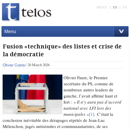
ABOUT
|
EN
|
FR
Menu
Fusion «technique» des listes et crise de
la démocratie
Olivier Costa
20 March 2026
Olivier Faure, le Premier
secrétaire du PS, comme de
nombreux autres leaders de
gauche, l’avait affirmé haut et
fort :
« Il n’y aura pas d’accord
national avec LFI lors des
municipales »
[1]
.
C’était la
conclusion inévitable des dérapages répétés de Jean-Luc
Mélenchon, jugés antisémites et communautaristes, de ses