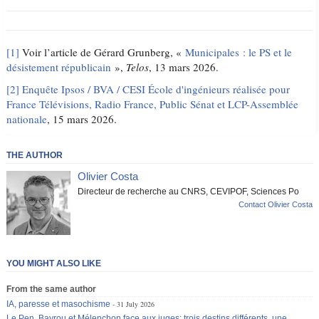
[1]
Voir l’article de Gérard Grunberg, «
Municipales : le PS et le
désistement républicain
»,
Telos
, 13 mars 2026.
[2]
Enquête Ipsos / BVA / CESI École d'ingénieurs réalisée pour
France Télévisions, Radio France, Public Sénat et LCP-Assemblée
nationale
, 15 mars 2026.
THE AUTHOR
Olivier Costa
Directeur de recherche au CNRS, CEVIPOF, Sciences Po
Contact Olivier Costa
YOU MIGHT ALSO LIKE
From the same author
IA, paresse et masochisme
31 July 2026
Le Pen, Bayrou et Mélenchon face aux juges: trois destins différents, une