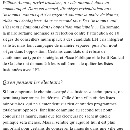
William Aucant, arrivé troisième, a-t-elle annoncé dans un
communiqué. Dans cet accord, dix sièges reviendraient aux
‘insoumis’ nantais qui s’engagent à soutenir la maire de Nantes,
alliée aux écologistes, dans ce second tour. Des ‘insoumis’ qui
siégeront néanmoins dans l’opposition municipale ».
En somme,
la maire sortante monnaie sa réélection contre l’attribution de 10
sièges de conseillers municipaux à des candidats LFI : ils intègrent
sa liste, mais font campagne de manière séparée, puis s’en iront
siéger dans l’opposition. Certains candidats ont refusé de
cautionner ce type de stratégie, et Place Publique et le Parti Radical
de Gauche ont demandé à leurs adhérents de quitter les listes
fusionnées avec LFI.
Qu'en pensent les électeurs?
Si l’on emprunte le chemin escarpé des fusions « techniques », on
peut imaginer toutes les dérives. Celle d’une ville où des listes
minoritaires, qui ne s’entendent sur rien et ont des programmes
totalement opposés, font liste commune au second tour pour
conquérir la mairie, sans que les électeurs ne sachent quelle
politique sera menée. Mais il semble qu’aujourd’hui il est plus
important pour certains de conserver la majorité dans une ville que