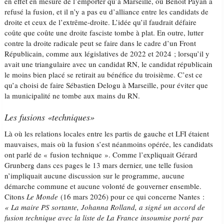
en effet en mesure de l’emporter qu’à Marseille, où Benoît Payan a
refusé la fusion, et il n’y a pas eu d’alliance entre les candidats de
droite et ceux de l’extrême-droite. L’idée qu’il faudrait défaire
coûte que coûte une droite fasciste tombe à plat. En outre, lutter
contre la droite radicale peut se faire dans le cadre d’un Front
Républicain, comme aux législatives de 2022 et 2024 ; lorsqu’il y
avait une triangulaire avec un candidat RN, le candidat républicain
le moins bien placé se retirait au bénéfice du troisième. C’est ce
qu’a choisi de faire Sébastien Delogu à Marseille, pour éviter que
la municipalité ne tombe aux mains du RN.
Les fusions «techniques»
Là où les relations locales entre les partis de gauche et LFI étaient
mauvaises, mais où la fusion s’est néanmoins opérée, les candidats
ont parlé de « fusion technique ». Comme l’expliquait Gérard
Grunberg dans ces pages le 13 mars dernier, une telle fusion
n’impliquait aucune discussion sur le programme, aucune
démarche commune et aucune volonté de gouverner ensemble.
Citons
Le Monde
(16 mars 2026) pour ce qui concerne Nantes :
« La maire PS sortante, Johanna Rolland, a signé un accord de
fusion technique avec la liste de La France insoumise porté par