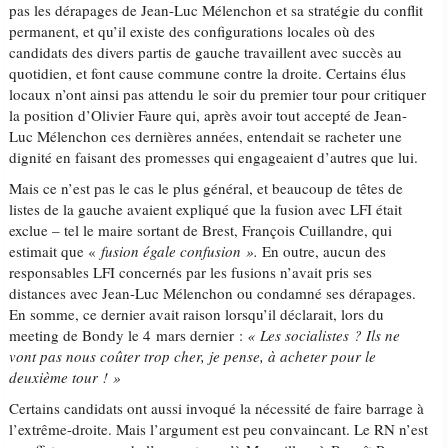
pas les dérapages de Jean-Luc Mélenchon et sa stratégie du conflit
permanent, et qu’il existe des configurations locales où des
candidats des divers partis de gauche travaillent avec succès au
quotidien, et font cause commune contre la droite. Certains élus
locaux n’ont ainsi pas attendu le soir du premier tour pour critiquer
la position d’Olivier Faure qui, après avoir tout accepté de Jean-
Luc Mélenchon ces dernières années, entendait se racheter une
dignité en faisant des promesses qui engageaient d’autres que lui.
Mais ce n’est pas le cas le plus général, et beaucoup de têtes de
listes de la gauche avaient expliqué que la fusion avec LFI était
exclue – tel le maire sortant de Brest, François Cuillandre, qui
estimait que «
fusion égale confusion ».
En outre, aucun des
responsables LFI concernés par les fusions n’avait pris ses
distances avec Jean-Luc Mélenchon ou condamné ses dérapages.
En somme, ce dernier avait raison lorsqu’il déclarait, lors du
meeting de Bondy le 4 mars dernier :
« Les socialistes ? Ils ne
vont pas nous coûter trop cher, je pense, à acheter pour le
deuxième tour ! »
Certains candidats ont aussi invoqué la nécessité de faire barrage à
l’extrême-droite. Mais l’argument est peu convaincant. Le RN n’est