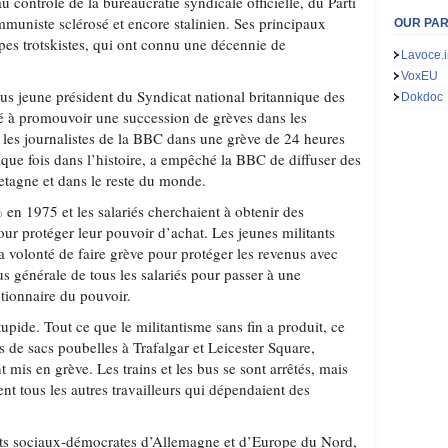
contrôle de la bureaucratie syndicale officielle, du Parti
communiste sclérosé et encore stalinien. Ses principaux
OUR PA
pes trotskistes, qui ont connu une décennie de
Lavoce.i
VoxEU
plus jeune président du Syndicat national britannique des
Dokdoc
bué à promouvoir une succession de grèves dans les
 les journalistes de la BBC dans une grève de 24 heures
ique fois dans l’histoire, a empêché la BBC de diffuser des
tagne et dans le reste du monde.
% en 1975 et les salariés cherchaient à obtenir des
ur protéger leur pouvoir d’achat. Les jeunes militants
volonté de faire grève pour protéger les revenus avec
s générale de tous les salariés pour passer à une
utionnaire du pouvoir.
tupide. Tout ce que le militantisme sans fin a produit, ce
 de sacs poubelles à Trafalgar et Leicester Square,
 mis en grève. Les trains et les bus se sont arrêtés, mais
t tous les autres travailleurs qui dépendaient des
ts sociaux-démocrates d’Allemagne et d’Europe du Nord,