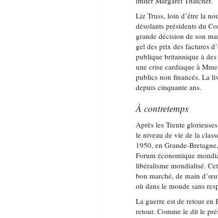
imiter Margaret Thatcher.
Liz Truss, loin d’être la n
désolants présidents du Con
grande décision de son man
gel des prix des factures d’
publique britannique à des
une crise cardiaque à Mme 
publics non financés. La li
depuis cinquante ans.
À contretemps
Après les Trente glorieuse
le niveau de vie de la cla
1950, en Grande-Bretagne,
Forum économique mondial d
libéralisme mondialisé. Cet
bon marché, de main d’œuv
où dans le monde sans resp
La guerre est de retour en
retour. Comme le dit le pr