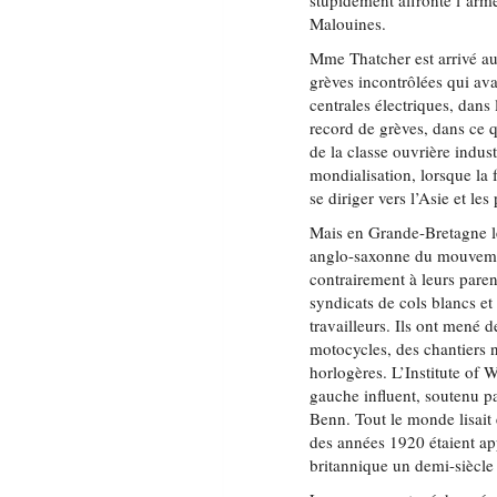
stupidement affronté l’armé
Malouines.
Mme Thatcher est arrivé a
grèves incontrôlées qui ava
centrales électriques, dan
record de grèves, dans ce 
de la classe ouvrière indust
mondialisation, lorsque la 
se diriger vers l’Asie et 
Mais en Grande-Bretagne l
anglo-saxonne du mouvement
contrairement à leurs paren
syndicats de cols blancs et
travailleurs. Ils ont mené 
motocycles, des chantiers n
horlogères. L’Institute of
gauche influent, soutenu p
Benn. Tout le monde lisait e
des années 1920 étaient ap
britannique un demi-siècle 