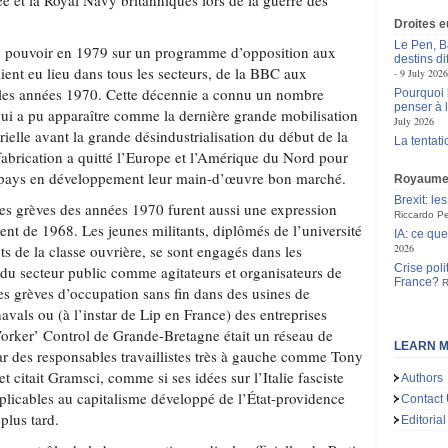
e et la Royal Navy britanniques lors de la guerre des
Droites 
Le Pen, B
u pouvoir en 1979 sur un programme d’opposition aux
destins d
ient eu lieu dans tous les secteurs, de la BBC aux
9 July 2026
s les années 1970. Cette décennie a connu un nombre
Pourquoi l
penser à 
qui a pu apparaître comme la dernière grande mobilisation
July 2026
rielle avant la grande désindustrialisation du début de la
La tentat
fabrication a quitté l’Europe et l’Amérique du Nord pour
les pays en développement leur main-d’œuvre bon marché.
Royaume
Brexit: le
es grèves des années 1970 furent aussi une expression
Riccardo Pe
 de 1968. Les jeunes militants, diplômés de l’université
IA: ce qu
ts de la classe ouvrière, se sont engagés dans les
2026
Crise poli
 du secteur public comme agitateurs et organisateurs de
France?
R
des grèves d’occupation sans fin dans des usines de
avals ou (à l’instar de Lip en France) des entreprises
 Worker’ Control de Grande-Bretagne était un réseau de
LEARN M
ar des responsables travaillistes très à gauche comme Tony
t citait Gramsci, comme si ses idées sur l’Italie fasciste
Authors
plicables au capitalisme développé de l’État-providence
Contact
plus tard.
Editorial