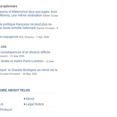
européennes
ayrou et Mélenchon face aux juges: trois
ifférents, une même motivation
Olivier Costa
a politique française ne peut plus se
la seule échelle nationale
8
Sacha Courtial
ion espagnole
7 July 2026
Éric Chaney
-Uni
s conséquences d’un divorce difficile
24 June 2026
rissich
e révèle le match Paris-Londres
12 June
tique: la Grande-Bretagne au miroir de la
20 May 2026
iccardo Perissich
ORE ABOUT TELOS
About
 Us
Legal Notice
 Protocol