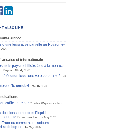
HT ALSO LIKE
 same author
s d’une législative partielle au Royaume-
. 2026
 française et internationale
es: trois pays mobilisés face à la menace
30 July 2026
ne Bayou
eté économique: une voie polonaise?
29
mes de Tchernobyl
26 July 2026
yndicalisme
 en coûte: le retour
9 June
Charles Wyplosz
s de dépassement» et l’équité
rationnelle
19 May 2026
Didier Blanchet
 Erner ou comment les acteurs
t sociologues
16 May 2026