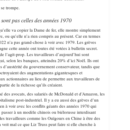
 se trompe.
 sont pas celles des années 1970
qu’elle va copier la Dame de fer, elle montre simplement
ire, ou qu’elle n’a rien compris au présent. Car en termes
22 n’a pas grand-chose à voir avec 1979. Les grèves
ne cette année ont toutes été votées à bulletin secret.
 de l’agit-prop. Les travailleurs d’aujourd’hui sont
qui, selon les banques, atteindra 20% d’ici Noël. Ils ont
s d’austérité du gouvernement conservateur, tandis que
’octroyaient des augmentations gigantesques et
 aux actionnaires au lieu de permettre aux travailleurs de
artie de la richesse qu’ils créaient.
é des avocats, des salariés de McDonald et d’Amazon, les
italisme post-industriel. Il y a eu aussi des grèves d’un
en à voir avec les conflits géants des années 1970 qui
 passer à un modèle chinois ou biélorusse interdisant
t les travailleurs comme les Ouïgours en Chine à être des
 voit mal ce que Liz Truss peut faire si elle cherche à