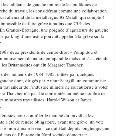
t les militants de gauche ont rejeté les politiques de
arché du travail, les considérant comme une collaboration
icat allemand de la métallurgie, IG Metall, qui compte 4
t impossible de faire grève à moins que 75% des
t. En Grande-Bretagne, une poignée d’agitateurs de gauche
r le parking d’une usine pouvait appeler à la grève sur la
e.
 1968 deux présidents de centre-droit – Pompidou et
 un mouvement de nature comparable mais qui s’est étendu
 les Britanniques ont élu Margaret Thatcher.
e des mineurs de 1984-1985, initiée par quelques
 gauche dure, dirigés par Arthur Scargill, un communiste
 travailleur de l’industrie minière ne soit autorisé à voter
Mme Thatcher n’a pas été confrontée au même nombre de
s ministres travaillistes, Harold Wilson et James
.
ifférentes pour contrôler le marché du travail et les
te a été de rendre obligatoire, avant une grève, un vote
loir et non à main levée – ce qui était depuis longtemps une
ndicats de l’Europe du Nord sociale-démocrate.