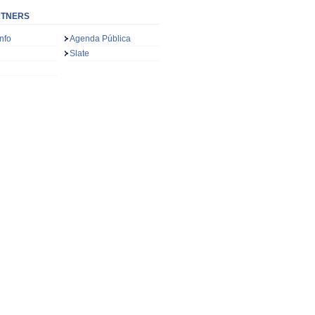
RTNERS
nfo
Agenda Pública
Slate