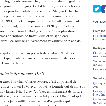
s, de logements bon marché, de soins médicaux gratuits et
 toujours plus longues. Ce fut la plus grande amélioration
ière depuis la révolution industrielle. Margaret Thatcher
cette époque, mais c’est une erreur de croire que ses onze
 à 1990, ont été marquées par une bataille permanente
YOU MIG
ques. En fait, ce sont les années 1970 qui ont été la
ociaux en Grande-Bretagne. La grève la plus dure de
From the
termes de nombre de travailleurs et de syndicats
Les leçon
Uni
2 Mar
rs déroulée sous le gouvernement travailliste en place de
Politique
exte qui vit l’arrivée au pouvoir de madame Thatcher,
États balt
russe
Céli
ié et que madame Truz semble méconnaître dans sa
Souverain
 « Dame de fer ».
July 2026
Les fantô
contexte des années 1970
Social, s
rgaret Thatcher, Charles Moore, c’est un journal de
Quoi qu’il
e rouge
, qui en 1976 avait trouvé la formule qui devint son
2026
Lady
faisait écho à
Iron Maiden
, un instrument de torture
Les «jour
intergéné
tif conçu comme une insulte lui plaisait. Elle l’a adopté
Guillaume
ntre la junte militaire antisémite d’Argentine qui a
deviennen