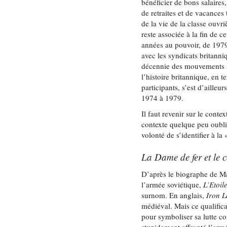
bénéficier de bons salaire
de retraites et de vacances
de la vie de la classe ouvr
reste associée à la fin de 
années au pouvoir, de 1979
avec les syndicats britanni
décennie des mouvements s
l’histoire britannique, en 
participants, s’est d’ailleu
1974 à 1979.
Il faut revenir sur le cont
contexte quelque peu oubl
volonté de s’identifier à la
La Dame de fer et le 
D’après le biographe de Ma
l’armée soviétique,
L’Etoil
surnom. En anglais,
Iron 
médiéval. Mais ce qualifica
pour symboliser sa lutte co