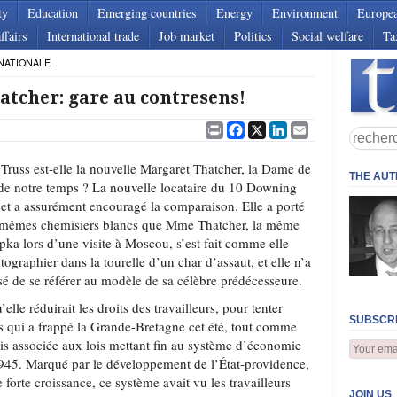
ty
Education
Emerging countries
Energy
Environment
Europe
ffairs
International trade
Job market
Politics
Social welfare
Ta
NATIONALE
tcher: gare au contresens!
Print
Facebook
X
LinkedIn
Email
 Truss est-elle la nouvelle Margaret Thatcher, la Dame de
THE AU
 de notre temps ? La nouvelle locataire du 10 Downing
eet a assurément encouragé la comparaison. Elle a porté
 mêmes chemisiers blancs que Mme Thatcher, la même
pka lors d’une visite à Moscou, s’est fait comme elle
tographier dans la tourelle d’un char d’assaut, et elle n’a
sé de se référer au modèle de sa célèbre prédécesseure.
elle réduirait les droits des travailleurs, pour tenter
SUBSCRI
es qui a frappé la Grande-Bretagne cet été, tout comme
s associée aux lois mettant fin au système d’économie
945. Marqué par le développement de l’État-providence,
e forte croissance, ce système avait vu les travailleurs
JOIN US