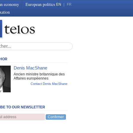
an economy
European politics
EN
|
FR
xation
THOR
Denis MacShane
Ancien ministre britannique des
Affaires européennes
Contact Denis MacShane
BE TO OUR NEWSLETTER
Confirmer