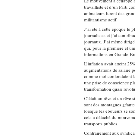
Le mouvement a échappé au 
travailliste et d’un Parti 
animateurs furent des grou
militantisme actif.
J’ai été à cette époque le 
journalistes et j’ai contri
journaux. J’ai même dirigé
qui, pour la première et un
informations en Grande-Bre
L’inflation avait atteint 25
augmentations de salaire po
comme moi confondaient la 
une prise de conscience plu
transformation quasi révol
C’était un rêve et un rêve s
sont des montagnes géantes
lorsque les éboueurs se sont
cela a détaché du mouvemen
transports publics.
Contrairement aux syndica