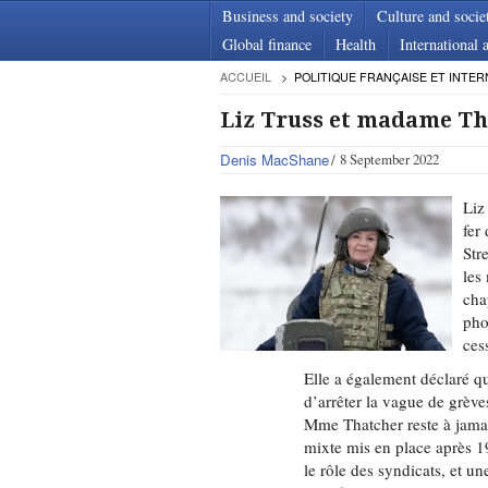
Business and society
Culture and socie
Global finance
Health
International a
ACCUEIL
POLITIQUE FRANÇAISE ET INTER
Liz Truss et madame Tha
Denis MacShane
8 September 2022
Liz
fer
Str
les
cha
pho
ces
Elle a également déclaré qu’
d’arrêter la vague de grèv
Mme Thatcher reste à jamai
mixte mis en place après 1
le rôle des syndicats, et un