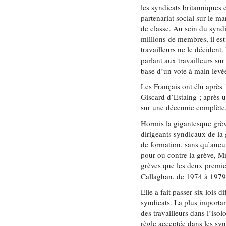
les syndicats britanniques e
partenariat social sur le m
de classe. Au sein du synd
millions de membres, il es
travailleurs ne le déciden
parlant aux travailleurs su
base d’un vote à main levé
Les Français ont élu après
Giscard d’Estaing ; après
sur une décennie complète,
Hormis la gigantesque grèv
dirigeants syndicaux de la
de formation, sans qu’aucun
pour ou contre la grève, 
grèves que les deux premier
Callaghan, de 1974 à 1979
Elle a fait passer six lois d
syndicats. La plus importan
des travailleurs dans l’iso
règle acceptée dans les sy