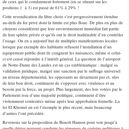
de ceux qui le condamnent fortement (en se situant sur les
positions 1 à 3) est passé de 61% à 29% !
Cette revendication du libre choix s’est progressivement étendue
au-delà du for privé dont la limite est plus floue. De plus en plus de
citoyens considèrent que leur environnement immédiat fait partie
de leur sphère privée et qu’ils ont le droit inaliénable d’en contrôler
l’usage. On en a aujourd’hui de multiples manifestations locales
lorsque par exemple des habitants refusent l’installation d’un
équipement public dont ils craignent les nuisances, même si celui-
ci est censé répondre à l’intérêt général. La question de l’aéroport
de Notre-Dame des Landes est un cas emblématique : malgré sa
validation juridique, malgré une sanction par le suffrage universel
au niveau départemental, les opposants ne désarment pas et, sûrs
de leur bon droit, continuent de s’opposer avec virulence et au
besoin par la force, au projet. Plus largement, des lois votées par le
Parlement issu d’une majorité politique, continuent d’être
violemment contestées même après leur approbation formelle. La
loi El Khomri en est l’exemple le plus récent, mais beaucoup
d’autres l’ont précédée.
Revenons sur la proposition de Benoît Hamon pour voir jusqu’à
quelle dérive peuvent conduire les réponses de certains politiques à