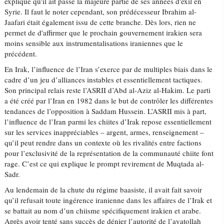
explique qu'il ait passé la majeure partie de ses années d'exil en
Syrie. Il faut le noter cependant, son prédécesseur Ibrahim al-
Jaafari était également issu de cette branche. Dès lors, rien ne
permet de d'affirmer que le prochain gouvernement irakien sera
moins sensible aux instrumentalisations iraniennes que le
précédent.
En Irak, l’influence de l’Iran s’exerce par de multiples biais dans le
cadre d’un jeu d’alliances instables et essentiellement tactiques.
Son principal relais reste l’ASRII d’Abd al-Aziz al-Hakim. Le parti
a été créé par l’Iran en 1982 dans le but de contrôler les différentes
tendances de l’opposition à Saddam Hussein. L’ASRII mis à part,
l’influence de l’Iran parmi les chiites d’Irak repose essentiellement
sur les services inappréciables – argent, armes, renseignement –
qu’il peut rendre dans un contexte où les rivalités entre factions
pour l’exclusivité de la représentation de la communauté chiite font
rage. C’est ce qui explique le prompt revirement de Muqtada al-
Sadr.
Au lendemain de la chute du régime baasiste, il avait fait savoir
qu’il refusait toute ingérence iranienne dans les affaires de l’Irak et
se battait au nom d’un chiisme spécifiquement irakien et arabe.
Après avoir tenté sans succès de dénier l’autorité de l’ayatollah