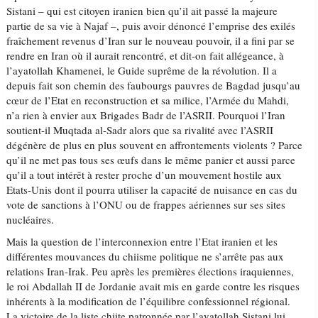
Sistani – qui est citoyen iranien bien qu’il ait passé la majeure
partie de sa vie à Najaf –, puis avoir dénoncé l’emprise des exilés
fraîchement revenus d’Iran sur le nouveau pouvoir, il a fini par se
rendre en Iran où il aurait rencontré, et dit-on fait allégeance, à
l’ayatollah Khamenei, le Guide suprême de la révolution. Il a
depuis fait son chemin des faubourgs pauvres de Bagdad jusqu’au
cœur de l’Etat en reconstruction et sa milice, l’Armée du Mahdi,
n’a rien à envier aux Brigades Badr de l’ASRII. Pourquoi l’Iran
soutient-il Muqtada al-Sadr alors que sa rivalité avec l’ASRII
dégénère de plus en plus souvent en affrontements violents ? Parce
qu’il ne met pas tous ses œufs dans le même panier et aussi parce
qu’il a tout intérêt à rester proche d’un mouvement hostile aux
Etats-Unis dont il pourra utiliser la capacité de nuisance en cas du
vote de sanctions à l’ONU ou de frappes aériennes sur ses sites
nucléaires.
Mais la question de l’interconnexion entre l’Etat iranien et les
différentes mouvances du chiisme politique ne s’arrête pas aux
relations Iran-Irak. Peu après les premières élections iraquiennes,
le roi Abdallah II de Jordanie avait mis en garde contre les risques
inhérents à la modification de l’équilibre confessionnel régional.
La victoire de la liste chiite patronnée par l’ayatollah Sistani lui