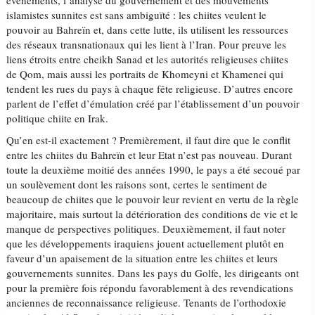
événements, l’analyse du gouvernement et des mouvements
islamistes sunnites est sans ambiguïté : les chiites veulent le
pouvoir au Bahreïn et, dans cette lutte, ils utilisent les ressources
des réseaux transnationaux qui les lient à l’Iran. Pour preuve les
liens étroits entre cheikh Sanad et les autorités religieuses chiites
de Qom, mais aussi les portraits de Khomeyni et Khamenei qui
tendent les rues du pays à chaque fête religieuse. D’autres encore
parlent de l’effet d’émulation créé par l’établissement d’un pouvoir
politique chiite en Irak.
Qu’en est-il exactement ? Premièrement, il faut dire que le conflit
entre les chiites du Bahreïn et leur Etat n’est pas nouveau. Durant
toute la deuxième moitié des années 1990, le pays a été secoué par
un soulèvement dont les raisons sont, certes le sentiment de
beaucoup de chiites que le pouvoir leur revient en vertu de la règle
majoritaire, mais surtout la détérioration des conditions de vie et le
manque de perspectives politiques. Deuxièmement, il faut noter
que les développements iraquiens jouent actuellement plutôt en
faveur d’un apaisement de la situation entre les chiites et leurs
gouvernements sunnites. Dans les pays du Golfe, les dirigeants ont
pour la première fois répondu favorablement à des revendications
anciennes de reconnaissance religieuse. Tenants de l’orthodoxie