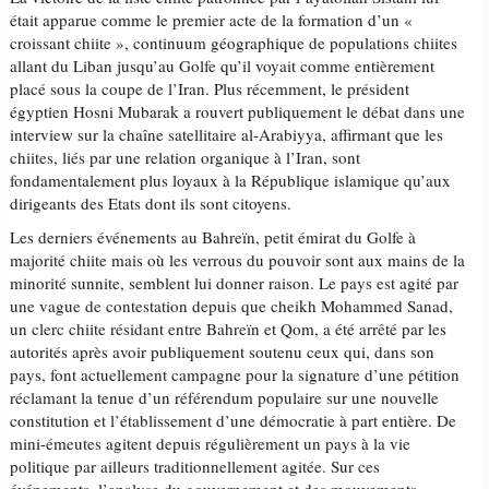
était apparue comme le premier acte de la formation d’un «
croissant chiite », continuum géographique de populations chiites
allant du Liban jusqu’au Golfe qu’il voyait comme entièrement
placé sous la coupe de l’Iran. Plus récemment, le président
égyptien Hosni Mubarak a rouvert publiquement le débat dans une
interview sur la chaîne satellitaire al-Arabiyya, affirmant que les
chiites, liés par une relation organique à l’Iran, sont
fondamentalement plus loyaux à la République islamique qu’aux
dirigeants des Etats dont ils sont citoyens.
Les derniers événements au Bahreïn, petit émirat du Golfe à
majorité chiite mais où les verrous du pouvoir sont aux mains de la
minorité sunnite, semblent lui donner raison. Le pays est agité par
une vague de contestation depuis que cheikh Mohammed Sanad,
un clerc chiite résidant entre Bahreïn et Qom, a été arrêté par les
autorités après avoir publiquement soutenu ceux qui, dans son
pays, font actuellement campagne pour la signature d’une pétition
réclamant la tenue d’un référendum populaire sur une nouvelle
constitution et l’établissement d’une démocratie à part entière. De
mini-émeutes agitent depuis régulièrement un pays à la vie
politique par ailleurs traditionnellement agitée. Sur ces