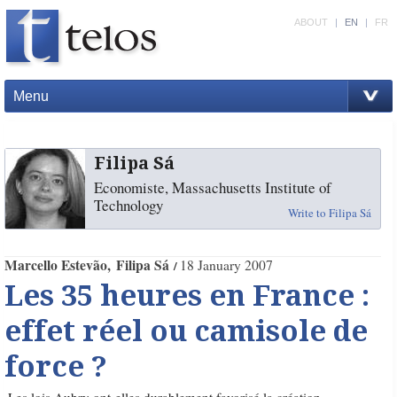
ABOUT
|
EN
|
FR
Menu
Filipa Sá
Economiste, Massachusetts Institute of
Technology
Write to Filipa Sá
Marcello Estevão
Filipa Sá
18 January 2007
Les 35 heures en France :
effet réel ou camisole de
force ?