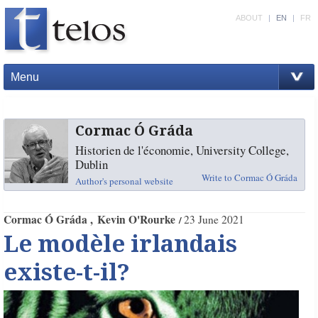
ABOUT
|
EN
|
FR
Menu
Cormac Ó Gráda
Historien de l'économie, University College,
Dublin
Write to Cormac Ó Gráda
Author's personal website
Cormac Ó Gráda
Kevin O'Rourke
23 June 2021
Le modèle irlandais
existe-t-il?