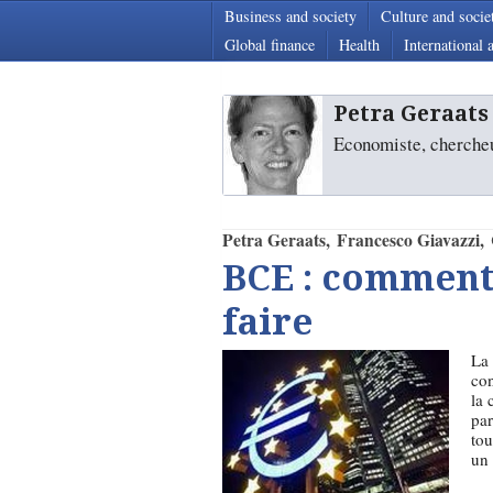
Business and society
Culture and socie
Global finance
Health
International a
Petra Geraats
Economiste, chercheu
Petra Geraats
Francesco Giavazzi
BCE : comment
faire
La 
con
la 
par
tou
un 