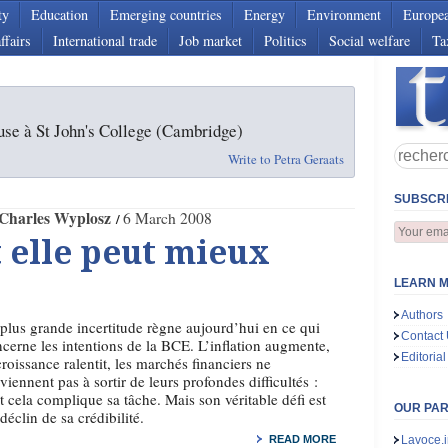
ty
Education
Emerging countries
Energy
Environment
Europe
ffairs
International trade
Job market
Politics
Social welfare
Ta
se à St John's College (Cambridge)
Write to Petra Geraats
SUBSCRI
Charles Wyplosz
6 March 2008
 elle peut mieux
LEARN M
Authors
plus grande incertitude règne aujourd’hui en ce qui
Contact
cerne les intentions de la BCE. L’inflation augmente,
Editorial
croissance ralentit, les marchés financiers ne
viennent pas à sortir de leurs profondes difficultés :
t cela complique sa tâche. Mais son véritable défi est
OUR PA
déclin de sa crédibilité.
READ MORE
Lavoce.i