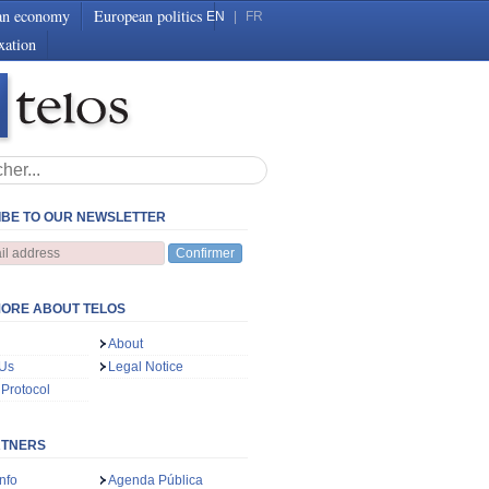
an economy
European politics
EN
|
FR
xation
BE TO OUR NEWSLETTER
Confirmer
ORE ABOUT TELOS
About
 Us
Legal Notice
 Protocol
RTNERS
nfo
Agenda Pública