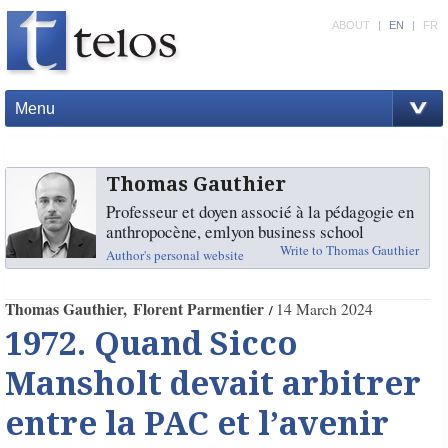
ABOUT
|
EN
|
FR
Menu
Thomas Gauthier
Professeur et doyen associé à la pédagogie en
anthropocène, emlyon business school
Write to Thomas Gauthier
Author's personal website
Thomas Gauthier
Florent Parmentier
14 March 2024
1972. Quand Sicco
Mansholt devait arbitrer
entre la PAC et l’avenir