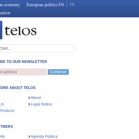
an economy
European politics
EN
|
FR
xation
BE TO OUR NEWSLETTER
Confirmer
ORE ABOUT TELOS
About
 Us
Legal Notice
 Protocol
RTNERS
nfo
Agenda Pública