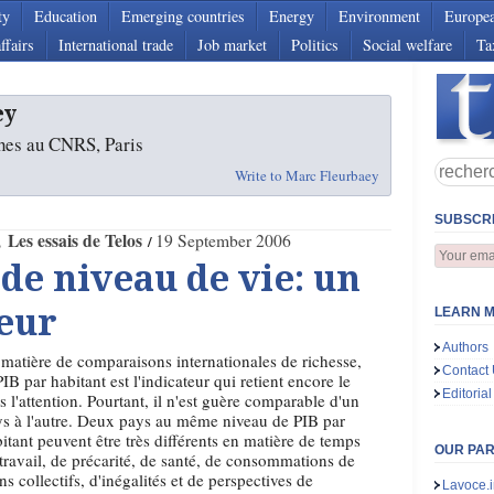
ty
Education
Emerging countries
Energy
Environment
Europe
ffairs
International trade
Job market
Politics
Social welfare
Ta
ey
hes au CNRS, Paris
Write to Marc Fleurbaey
SUBSCRI
Les essais de Telos
19 September 2006
e niveau de vie: un
eur
LEARN M
Authors
matière de comparaisons internationales de richesse,
Contact
PIB par habitant est l'indicateur qui retient encore le
Editorial
s l'attention. Pourtant, il n'est guère comparable d'un
s à l'autre. Deux pays au même niveau de PIB par
itant peuvent être très différents en matière de temps
OUR PA
travail, de précarité, de santé, de consommations de
ns collectifs, d'inégalités et de perspectives de
Lavoce.i