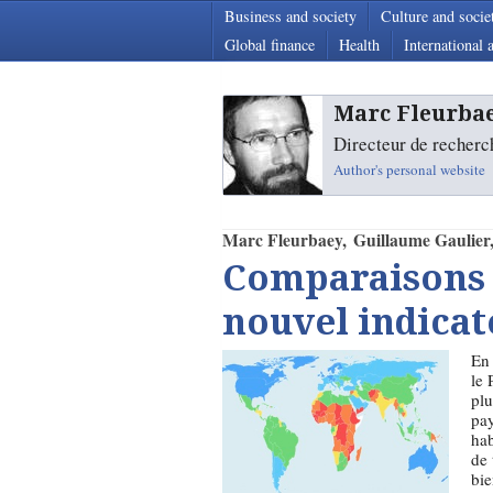
Business and society
Culture and socie
Global finance
Health
International a
Marc Fleurba
Directeur de recherc
Author's personal website
Marc Fleurbaey
Guillaume Gaulier
Comparaisons d
nouvel indicat
En 
le 
plu
pay
hab
de 
bie