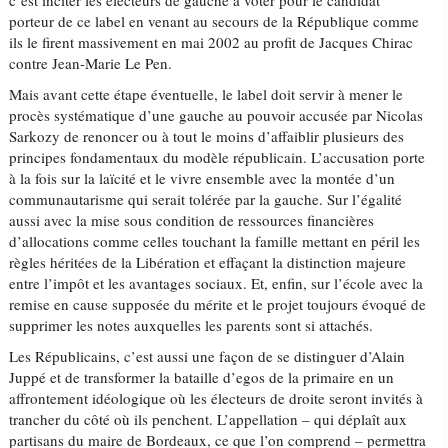
c’est inciter les électeurs de gauche à voter pour le candidat
porteur de ce label en venant au secours de la République comme
ils le firent massivement en mai 2002 au profit de Jacques Chirac
contre Jean-Marie Le Pen.
Mais avant cette étape éventuelle, le label doit servir à mener le
procès systématique d’une gauche au pouvoir accusée par Nicolas
Sarkozy de renoncer ou à tout le moins d’affaiblir plusieurs des
principes fondamentaux du modèle républicain. L’accusation porte
à la fois sur la laïcité et le vivre ensemble avec la montée d’un
communautarisme qui serait tolérée par la gauche. Sur l’égalité
aussi avec la mise sous condition de ressources financières
d’allocations comme celles touchant la famille mettant en péril les
règles héritées de la Libération et effaçant la distinction majeure
entre l’impôt et les avantages sociaux. Et, enfin, sur l’école avec la
remise en cause supposée du mérite et le projet toujours évoqué de
supprimer les notes auxquelles les parents sont si attachés.
Les Républicains, c’est aussi une façon de se distinguer d’Alain
Juppé et de transformer la bataille d’egos de la primaire en un
affrontement idéologique où les électeurs de droite seront invités à
trancher du côté où ils penchent. L’appellation – qui déplaît aux
partisans du maire de Bordeaux, ce que l’on comprend – permettra