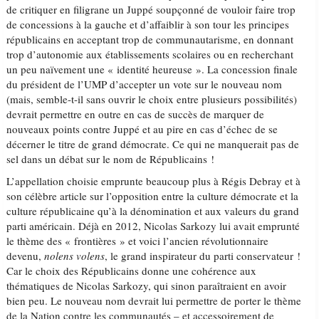
de critiquer en filigrane un Juppé soupçonné de vouloir faire trop
de concessions à la gauche et d’affaiblir à son tour les principes
républicains en acceptant trop de communautarisme, en donnant
trop d’autonomie aux établissements scolaires ou en recherchant
un peu naïvement une « identité heureuse ». La concession finale
du président de l’UMP d’accepter un vote sur le nouveau nom
(mais, semble-t-il sans ouvrir le choix entre plusieurs possibilités)
devrait permettre en outre en cas de succès de marquer de
nouveaux points contre Juppé et au pire en cas d’échec de se
décerner le titre de grand démocrate. Ce qui ne manquerait pas de
sel dans un débat sur le nom de Républicains !
L’appellation choisie emprunte beaucoup plus à Régis Debray et à
son célèbre article sur l’opposition entre la culture démocrate et la
culture républicaine qu’à la dénomination et aux valeurs du grand
parti américain. Déjà en 2012, Nicolas Sarkozy lui avait emprunté
le thème des « frontières » et voici l’ancien révolutionnaire
devenu,
nolens volens
, le grand inspirateur du parti conservateur !
Car le choix des Républicains donne une cohérence aux
thématiques de Nicolas Sarkozy, qui sinon paraîtraient en avoir
bien peu. Le nouveau nom devrait lui permettre de porter le thème
de la Nation contre les communautés – et accessoirement de