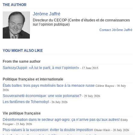
THE AUTHOR
Jérôme Jaffré
Directeur du CECOP (Centre d’études et de connaissances
sur l’opinion publique)
Contact Jérôme Jaffré
YOU MIGHT ALSO LIKE
From the same author
Sarkozy/Juppé: «À lui le parti, à moi l’opinion!»
17 June 2015
Politique française et internationale
États baltes: trois pays mobilisés face à la menace russe
30 July
Céline Bayou
2026
Souveraineté économique: une voie polonaise?
29 July 2026
Les fantômes de Tchernobyl
26 July 2026
Vie politique française
Désinformation dans le secteur agri-agro: ça n’arrive pas qu’aux autres!
Eddy
23 July 2026
Fougier
Plus-values à la succession: éviter la double imposition
20 July 2026
Olivier Klein