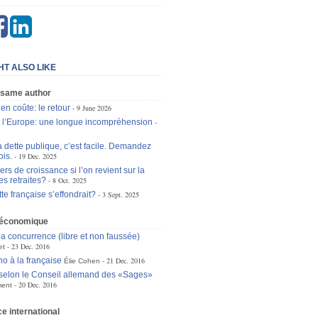
HT ALSO LIKE
 same author
 en coûte: le retour
9 June 2026
 l’Europe: une longue incompréhension
a dette publique, c’est facile. Demandez
is.
19 Dec. 2025
ers de croissance si l’on revient sur la
es retraites?
8 Oct. 2025
ette française s’effondrait?
3 Sept. 2025
e économique
la concurrence (libre et non faussée)
23 Dec. 2016
et
o à la française
21 Dec. 2016
Élie Cohen
selon le Conseil allemand des «Sages»
20 Dec. 2016
ment
 international