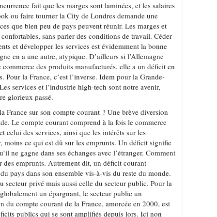
oncurrence fait que les marges sont laminées, et les salaires
ook ou faire tourner la City de Londres demande une
ces que bien peu de pays peuvent réunir. Les marges et
 confortables, sans parler des conditions de travail. Céder
ents et développer les services est évidemment la bonne
gne en a une autre, atypique. D’ailleurs si l’Allemagne
 commerce des produits manufacturés, elle a un déficit en
s. Pour la France, c’est l’inverse. Idem pour la Grande-
Les services et l’industrie high-tech sont notre avenir,
tre glorieux passé.
e la France sur son compte courant ? Une brève diversion
tade. Le compte courant comprend à la fois le commerce
 celui des services, ainsi que les intérêts sur les
, moins ce qui est dû sur les emprunts. Un déficit signifie
u’il ne gagne dans ses échanges avec l’étranger. Comment
Par des emprunts. Autrement dit, un déficit courant
 du pays dans son ensemble vis-à-vis du reste du monde.
 secteur privé mais aussi celle du secteur public. Pour la
t globalement un épargnant, le secteur public un
on du compte courant de la France, amorcée en 2000, est
ficits publics qui se sont amplifiés depuis lors. Ici non