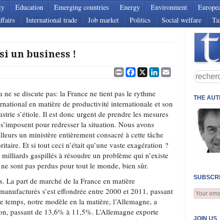
ty
Education
Emerging countries
Energy
Environment
Europe
ffairs
International trade
Job market
Politics
Social welfare
Ta
si un business !
Print
Facebook
X
LinkedIn
Email
a ne se discute pas: la France ne tient pas le rythme
THE AU
ernational en matière de productivité internationale et son
ustrie s’étiole. Il est donc urgent de prendre les mesures
 s’imposent pour redresser la situation. Nous avons
illeurs un ministère entièrement consacré à cette tâche
oritaire. Et si tout ceci n’était qu’une vaste exagération ?
 milliards gaspillés à résoudre un problème qui n’existe
 ne sont pas perdus pour tout le monde, bien sûr.
SUBSCRI
es. La part de marché de la France en matière
 manufacturés s’est effondrée entre 2000 et 2011, passant
 temps, notre modèle en la matière, l’Allemagne, a
ion, passant de 13,6% à 11,5%. L’Allemagne exporte
JOIN US