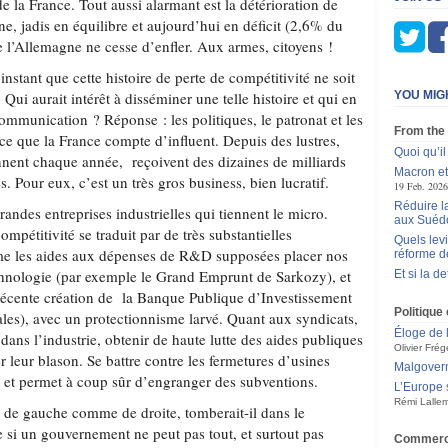
 la France. Tout aussi alarmant est la détérioration de
e, jadis en équilibre et aujourd’hui en déficit (2,6% du
e l’Allemagne ne cesse d’enfler. Aux armes, citoyens !
nstant que cette histoire de perte de compétitivité ne soit
Qui aurait intérêt à disséminer une telle histoire et qui en
YOU MIG
ommunication ? Réponse : les politiques, le patronat et les
From the
ce que la France compte d’influent. Depuis des lustres,
Quoi qu’il
ennent chaque année, reçoivent des dizaines de milliards
Macron et
es. Pour eux, c’est un très gros business, bien lucratif.
19 Feb. 2026
Réduire l
randes entreprises industrielles qui tiennent le micro.
aux Suédo
mpétitivité se traduit par de très substantielles
Quels levi
me les aides aux dépenses de R&D supposées placer nos
réforme d
echnologie (par exemple le Grand Emprunt de Sarkozy), et
Et si la d
 récente création de la Banque Publique d’Investissement
Politiqu
ales), avec un protectionnisme larvé. Quant aux syndicats,
Éloge de 
 dans l’industrie, obtenir de haute lutte des aides publiques
Olivier Frég
r leur blason. Se battre contre les fermetures d’usines
Malgovern
e et permet à coup sûr d’engranger des subventions.
L’Europe 
Rémi Lalle
 de gauche comme de droite, tomberait-il dans le
si un gouvernement ne peut pas tout, et surtout pas
Commerce