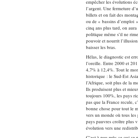
empêcher les évolutions éc
l’argent. Une fermeture d’u
billets et on fait des mont
ou de « bassins d’emploi ».
cinq ans plus tard, on aura
politique même s’il ne rim
pouvoir et nourrit l’illusi
baisser les bras.
Hélas, le diagnostic est er
l’oreille. Entre 2000 et 20
4,7% à 12,4%. Tout le mon
historique : le Sud-Est Asi
l’Afrique, soit plus de la m
Ils produisent plus et mieu
toujours 100%, les pays ri
pas que la France recule, c’
bonne chose pour tout le mo
vers un monde où tous les 
pays pauvres croître plus v
évolution vers une redistr
C’est à peu près ce qui se