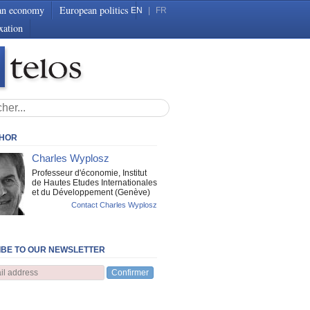
an economy
European politics
EN
|
FR
xation
THOR
Charles Wyplosz
Professeur d'économie, Institut
de Hautes Etudes Internationales
et du Développement (Genève)
Contact Charles Wyplosz
BE TO OUR NEWSLETTER
Confirmer