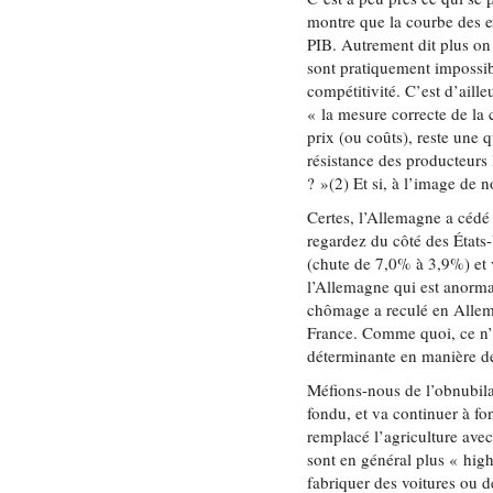
montre que la courbe des e
PIB. Autrement dit plus on
sont pratiquement impossib
compétitivité. C’est d’aill
« la mesure correcte de la
prix (ou coûts), reste une q
résistance des producteurs
? »(2) Et si, à l’image de
Certes, l’Allemagne a céd
regardez du côté des État
(chute de 7,0% à 3,9%) et 
l’Allemagne qui est anorma
chômage a reculé en Allem
France. Comme quoi, ce n’e
déterminante en manière 
Méfions-nous de l’obnubilat
fondu, et va continuer à fo
remplacé l’agriculture avec 
sont en général plus « hig
fabriquer des voitures ou 