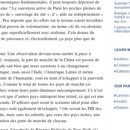
onomiques fondamentales, il peut toujours dépenser de
Sommet Tr
sine ? Le sauveteur arrive de Paris les poches pleines de
européen
ages de « sauvetage du site », d’« aide au redéploiement »
Énergie: 
l'OPEP n’e
 Peu importe que les effets sur le terrain soient invisibles
May 2026
 fait preuve de volontarisme, un terme clé du vocabulaire
Cygnes no
e que superficiellement avec réalisme. Cela donne du
internatio
on de puissance et, électoralement, ça paye plus que de
LEARN M
roné. Une observation devrait nous mettre la puce à
11, toujours, la part de marché de la Chine est passée de
Authors
de sait bien que nous assistons à un changement
Contact
atique, mais aussi l’Inde, l’Amérique Latine et même
Editorial
oitié de l’humanité, sont en train d’échapper à la pauvreté.
x. Comme le total de toutes les parts de marché est
OUR PA
ches voient leurs parts diminuer mécaniquement. Ce n’est
est que d’autres pays rattrapent leur retard, ce qui est une
Lavoce.i
nde. D’ailleurs quel serait le scénario idéal pour aller
VoxEU
pays sont également développés ? On verrait les PIB des
Dokdoc
ite, mais sans les ralentir, que ceux des pays riches, une
ibution des parts de marché de chacun.
 passe. Une étude de Réserve Fédérale de New York (1)