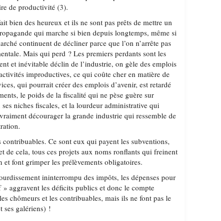
ire de productivité (3).
fait bien des heureux et ils ne sont pas prêts de mettre un
 propagande qui marche si bien depuis longtemps, même si
 marché continuent de décliner parce que l’on n’arrête pas
entale. Mais qui perd ? Les premiers perdants sont les
ent et inévitable déclin de l’industrie, on gèle des emplois
activités improductives, ce qui coûte cher en matière de
ices, qui pourrait créer des emplois d’avenir, est retardé
ents, le poids de la fiscalité qui ne pèse guère sur
u ses niches fiscales, et la lourdeur administrative qui
s vraiment décourager la grande industrie qui ressemble de
ration.
s contribuables. Ce sont eux qui payent les subventions,
 et de cela, tous ces projets aux noms ronflants qui freinent
on et font grimper les prélèvements obligatoires.
alourdissement ininterrompu des impôts, les dépenses pour
 » aggravent les déficits publics et donc le compte
les chômeurs et les contribuables, mais ils ne font pas le
t ses galériens) !