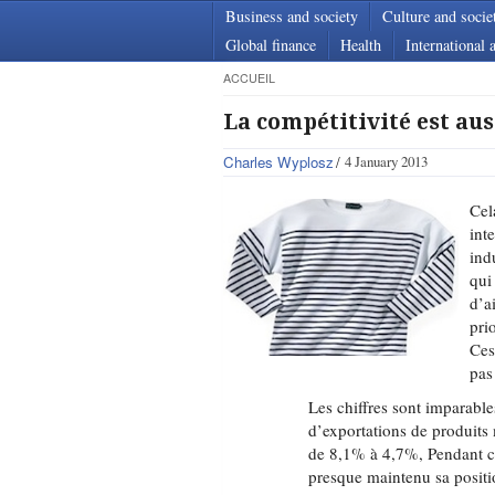
Business and society
Culture and socie
Global finance
Health
International a
ACCUEIL
La compétitivité est aus
Charles Wyplosz
4 January 2013
Cel
int
ind
qui
d’a
pri
Ces
pas
Les chiffres sont imparabl
d’exportations de produits
de 8,1% à 4,7%, Pendant ce
presque maintenu sa posit