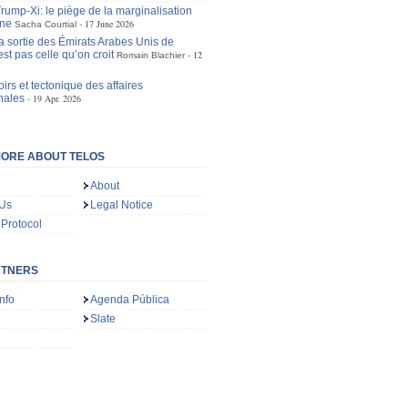
ump-Xi: le piège de la marginalisation
ne
17 June 2026
Sacha Courtial
la sortie des Émirats Arabes Unis de
st pas celle qu’on croit
12
Romain Blachier
irs et tectonique des affaires
nales
19 Apr. 2026
ORE ABOUT TELOS
About
 Us
Legal Notice
 Protocol
RTNERS
nfo
Agenda Pública
Slate