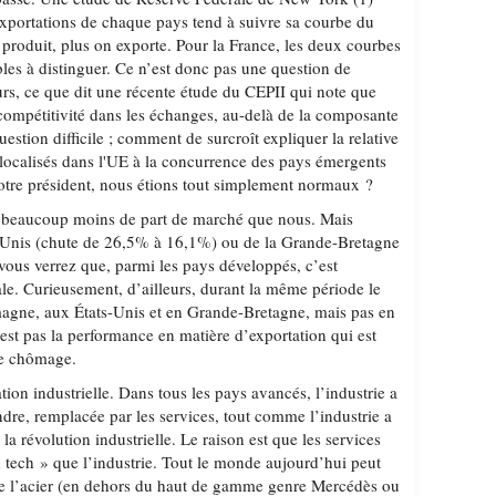
xportations de chaque pays tend à suivre sa courbe du
 produit, plus on exporte. Pour la France, les deux courbes
les à distinguer. Ce n’est donc pas une question de
eurs, ce que dit une récente étude du CEPII qui note que
 compétitivité dans les échanges, au-delà de la composante
uestion difficile ; comment de surcroît expliquer la relative
 localisés dans l'UE à la concurrence des pays émergents
 notre président, nous étions tout simplement normaux ?
é beaucoup moins de part de marché que nous. Mais
s-Unis (chute de 26,5% à 16,1%) ou de la Grande-Bretagne
vous verrez que, parmi les pays développés, c’est
le. Curieusement, d’ailleurs, durant la même période le
agne, aux États-Unis et en Grande-Bretagne, mais pas en
st pas la performance en matière d’exportation qui est
de chômage.
ion industrielle. Dans tous les pays avancés, l’industrie a
ndre, remplacée par les services, tout comme l’industrie a
la révolution industrielle. Le raison est que les services
h tech » que l’industrie. Tout le monde aujourd’hui peut
de l’acier (en dehors du haut de gamme genre Mercédès ou