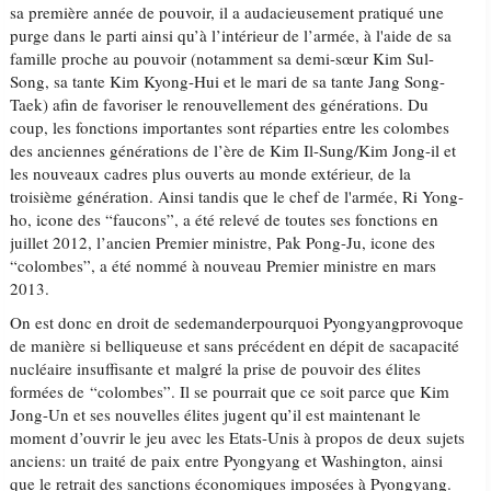
sa première année de pouvoir, il a audacieusement pratiqué une
purge dans le parti ainsi qu’à l’intérieur de l’armée, à l'aide de sa
famille proche au pouvoir (notamment sa demi-sœur Kim Sul-
Song, sa tante Kim Kyong-Hui et le mari de sa tante Jang Song-
Taek) afin de favoriser le renouvellement des générations. Du
coup, les fonctions importantes sont réparties entre les colombes
des anciennes générations de l’ère de Kim Il-Sung/Kim Jong-il et
les nouveaux cadres plus ouverts au monde extérieur, de la
troisième génération. Ainsi tandis que le chef de l'armée, Ri Yong-
ho, icone des “faucons”, a été relevé de toutes ses fonctions en
juillet 2012, l’ancien Premier ministre, Pak Pong-Ju, icone des
“colombes”, a été nommé à nouveau Premier ministre en mars
2013.
On est donc en droit de sedemanderpourquoi Pyongyangprovoque
de manière si belliqueuse et sans précédent en dépit de sacapacité
nucléaire insuffisante et malgré la prise de pouvoir des élites
formées de “colombes”. Il se pourrait que ce soit parce que Kim
Jong-Un et ses nouvelles élites jugent qu’il est maintenant le
moment d’ouvrir le jeu avec les Etats-Unis à propos de deux sujets
anciens: un traité de paix entre Pyongyang et Washington, ainsi
que le retrait des sanctions économiques imposées à Pyongyang.