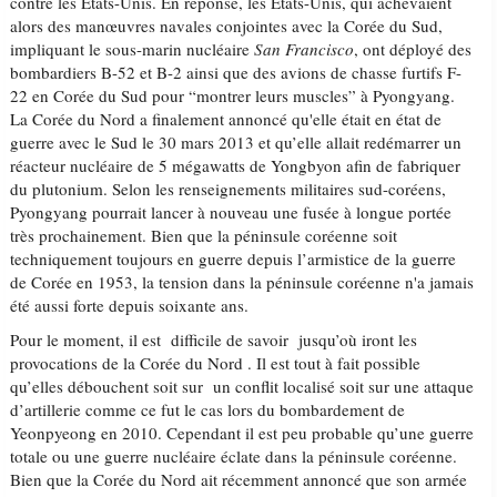
contre les États-Unis. En réponse, les Etats-Unis, qui achevaient
alors des manœuvres navales conjointes avec la Corée du Sud,
impliquant le sous-marin nucléaire
San Francisco
, ont déployé des
bombardiers B-52 et B-2 ainsi que des avions de chasse furtifs F-
22 en Corée du Sud pour “montrer leurs muscles” à Pyongyang.
La Corée du Nord a finalement annoncé qu'elle était en état de
guerre avec le Sud le 30 mars 2013 et qu’elle allait redémarrer un
réacteur nucléaire de 5 mégawatts de Yongbyon afin de fabriquer
du plutonium. Selon les renseignements militaires sud-coréens,
Pyongyang pourrait lancer à nouveau une fusée à longue portée
très prochainement. Bien que la péninsule coréenne soit
techniquement toujours en guerre depuis l’armistice de la guerre
de Corée en 1953, la tension dans la péninsule coréenne n'a jamais
été aussi forte depuis soixante ans.
Pour le moment, il est difficile de savoir jusqu’où iront les
provocations de la Corée du Nord . Il est tout à fait possible
qu’elles débouchent soit sur un conflit localisé soit sur une attaque
d’artillerie comme ce fut le cas lors du bombardement de
Yeonpyeong en 2010. Cependant il est peu probable qu’une guerre
totale ou une guerre nucléaire éclate dans la péninsule coréenne.
Bien que la Corée du Nord ait récemment annoncé que son armée