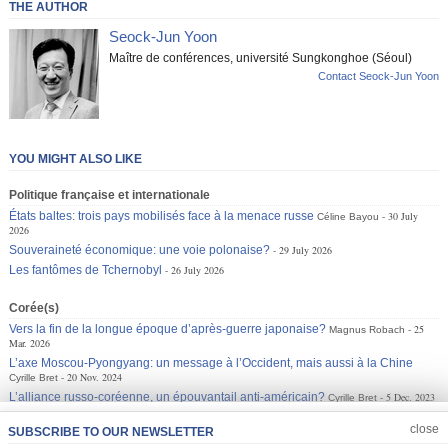
THE AUTHOR
Seock-Jun Yoon
Maître de conférences, université Sungkonghoe (Séoul)
Contact Seock-Jun Yoon
YOU MIGHT ALSO LIKE
Politique française et internationale
États baltes: trois pays mobilisés face à la menace russe
30 July
Céline Bayou
2026
Souveraineté économique: une voie polonaise?
29 July 2026
Les fantômes de Tchernobyl
26 July 2026
Corée(s)
Vers la fin de la longue époque d’après-guerre japonaise?
25
Magnus Robach
Mar. 2026
L’axe Moscou-Pyongyang: un message à l’Occident, mais aussi à la Chine
20 Nov. 2024
Cyrille Bret
L’alliance russo-coréenne, un épouvantail anti-américain?
5 Dec. 2023
Cyrille Bret
JOIN US
CLOSE
close
SUBSCRIBE TO OUR NEWSLETTER