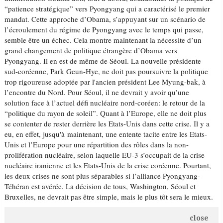
“patience stratégique” vers Pyongyang qui a caractérisé le premier
mandat. Cette approche d’Obama, s’appuyant sur un scénario de
l’écroulement du régime de Pyongyang avec le temps qui passe,
semble être un échec. Cela montre maintenant la nécessite d’un
grand changement de politique étrangère d’Obama vers
Pyongyang. Il en est de même de Séoul. La nouvelle présidente
sud-coréenne, Park Geun-Hye, ne doit pas poursuivre la politique
trop rigoureuse adoptée par l'ancien président Lee Myung-bak, à
l’encontre du Nord. Pour Séoul, il ne devrait y avoir qu’une
solution face à l’actuel défi nucléaire nord-coréen: le retour de la
“politique du rayon de soleil”. Quant à l’Europe, elle ne doit plus
se contenter de rester derrière les Etats-Unis dans cette crise. Il y a
eu, en effet, jusqu'à maintenant, une entente tacite entre les Etats-
Unis et l’Europe pour une répartition des rôles dans la non-
prolifération nucléaire, selon laquelle EU-3 s’occupait de la crise
nucléaire iranienne et les Etats-Unis de la crise coréenne. Pourtant,
les deux crises ne sont plus séparables si l’alliance Pyongyang-
Téhéran est avérée. La décision de tous, Washington, Séoul et
Bruxelles, ne devrait pas être simple, mais le plus tôt sera le mieux.
close