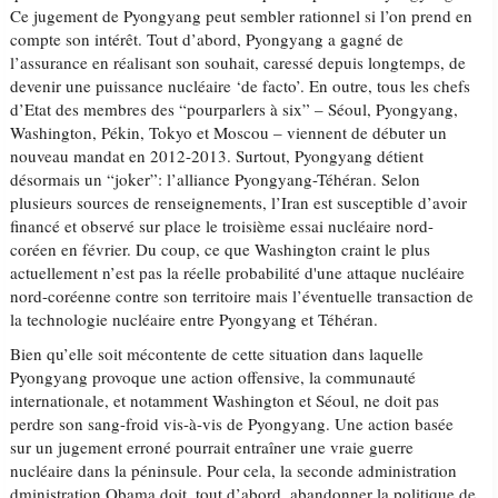
Ce jugement de Pyongyang peut sembler rationnel si l’on prend en
compte son intérêt. Tout d’abord, Pyongyang a gagné de
l’assurance en réalisant son souhait, caressé depuis longtemps, de
devenir une puissance nucléaire ‘de facto’. En outre, tous les chefs
d’Etat des membres des “pourparlers à six” – Séoul, Pyongyang,
Washington, Pékin, Tokyo et Moscou – viennent de débuter un
nouveau mandat en 2012-2013. Surtout, Pyongyang détient
désormais un “joker”: l’alliance Pyongyang-Téhéran. Selon
plusieurs sources de renseignements, l’Iran est susceptible d’avoir
financé et observé sur place le troisième essai nucléaire nord-
coréen en février. Du coup, ce que Washington craint le plus
actuellement n’est pas la réelle probabilité d'une attaque nucléaire
nord-coréenne contre son territoire mais l’éventuelle transaction de
la technologie nucléaire entre Pyongyang et Téhéran.
Bien qu’elle soit mécontente de cette situation dans laquelle
Pyongyang provoque une action offensive, la communauté
internationale, et notamment Washington et Séoul, ne doit pas
perdre son sang-froid vis-à-vis de Pyongyang. Une action basée
sur un jugement erroné pourrait entraîner une vraie guerre
nucléaire dans la péninsule. Pour cela, la seconde administration
dministration Obama doit, tout d’abord, abandonner la politique de